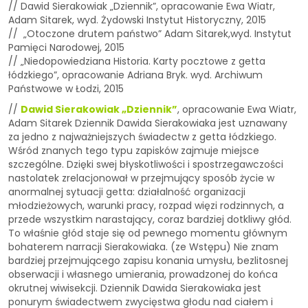
// Dawid Sierakowiak „Dziennik”, opracowanie Ewa Wiatr,
Adam Sitarek, wyd. Żydowski Instytut Historyczny, 2015
// „Otoczone drutem państwo” Adam Sitarek,wyd. Instytut
Pamięci Narodowej, 2015
// „Niedopowiedziana Historia. Karty pocztowe z getta
łódzkiego”, opracowanie Adriana Bryk. wyd. Archiwum
Państwowe w Łodzi, 2015
//
Dawid Sierakowiak „Dziennik”
, opracowanie Ewa Wiatr,
Adam Sitarek Dziennik Dawida Sierakowiaka jest uznawany
za jedno z najważniejszych świadectw z getta łódzkiego.
Wśród znanych tego typu zapisków zajmuje miejsce
szczególne. Dzięki swej błyskotliwości i spostrzegawczości
nastolatek zrelacjonował w przejmujący sposób życie w
anormalnej sytuacji getta: działalność organizacji
młodzieżowych, warunki pracy, rozpad więzi rodzinnych, a
przede wszystkim narastający, coraz bardziej dotkliwy głód.
To właśnie głód staje się od pewnego momentu głównym
bohaterem narracji Sierakowiaka. (ze Wstępu) Nie znam
bardziej przejmującego zapisu konania umysłu, bezlitosnej
obserwacji i własnego umierania, prowadzonej do końca
okrutnej wiwisekcji. Dziennik Dawida Sierakowiaka jest
ponurym świadectwem zwycięstwa głodu nad ciałem i