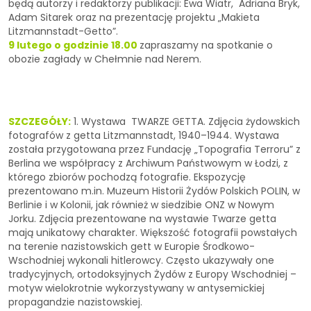
będą autorzy i redaktorzy publikacji: Ewa Wiatr, Adriana Bryk,
Adam Sitarek oraz na prezentację projektu „Makieta
Litzmannstadt-Getto”.
9 lutego o godzinie 18.00
zapraszamy na spotkanie o
obozie zagłady w Chełmnie nad Nerem.
SZCZEGÓŁY:
1. Wystawa TWARZE GETTA. Zdjęcia żydowskich
fotografów z getta Litzmannstadt, 1940–1944. Wystawa
została przygotowana przez Fundację „Topografia Terroru” z
Berlina we współpracy z Archiwum Państwowym w Łodzi, z
którego zbiorów pochodzą fotografie. Ekspozycję
prezentowano m.in. Muzeum Historii Żydów Polskich POLIN, w
Berlinie i w Kolonii, jak również w siedzibie ONZ w Nowym
Jorku. Zdjęcia prezentowane na wystawie Twarze getta
mają unikatowy charakter. Większość fotografii powstałych
na terenie nazistowskich gett w Europie Środkowo-
Wschodniej wykonali hitlerowcy. Często ukazywały one
tradycyjnych, ortodoksyjnych Żydów z Europy Wschodniej –
motyw wielokrotnie wykorzystywany w antysemickiej
propagandzie nazistowskiej.