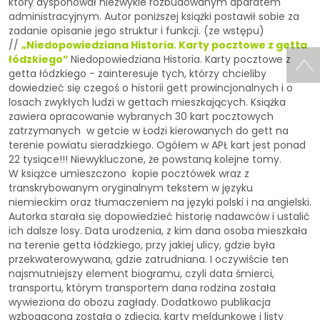
który dysponował niezwykle rozbudowanym aparatem
administracyjnym. Autor poniższej książki postawił sobie za
zadanie opisanie jego struktur i funkcji. (ze wstępu)​
//
„Niedopowiedziana Historia. Karty pocztowe z getta
łódzkiego”
Niedopowiedziana Historia. Karty pocztowe z
getta łódzkiego - zainteresuje tych, którzy chcieliby
dowiedzieć się czegoś o historii gett prowincjonalnych i o
losach zwykłych ludzi w gettach mieszkających. Książka
zawiera opracowanie wybranych 30 kart pocztowych
zatrzymanych w getcie w Łodzi kierowanych do gett na
terenie powiatu sieradzkiego. Ogółem w APŁ kart jest ponad
22 tysiące!!! Niewykluczone, że powstaną kolejne tomy.
W książce umieszczono kopie pocztówek wraz z
transkrybowanym oryginalnym tekstem w języku
niemieckim oraz tłumaczeniem na języki polski i na angielski.
Autorka starała się dopowiedzieć historię nadawców i ustalić
ich dalsze losy. Data urodzenia, z kim dana osoba mieszkała
na terenie getta łódzkiego, przy jakiej ulicy, gdzie była
przekwaterowywana, gdzie zatrudniana. I oczywiście ten
najsmutniejszy element biogramu, czyli data śmierci,
transportu, którym transportem dana rodzina została
wywieziona do obozu zagłady. Dodatkowo publikacja
wzbogacona została o zdjęcia, karty meldunkowe i listy