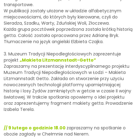
transportowe.
W publikacji zostały ułożone w układzie alfabetycznym
miejscowościami, do których były kierowane, czyli do
Sieradza, Szadku, Warty, Zduńskiej Woli, Złoczewa.
Każda grupa pocztówek poprzedzona została krótką historią
getta. Całość została opracowana przez Adrianę Bryk.
Tłumaczenie na język angielski Elżbieta Czajka.
3. Muzeum Tradycji Niepodległościowych zaprezentuje
projekt
„Makieta Litzmannstadt-Getto”
Zapraszamy na prezentację interdyscyplinarnego projektu
Muzeum Tradycji Niepodległościowych w Łodzi – Makieta
Litzmannstadt Getto. Zakłada on stworzenie przy użyciu
nowoczesnych technologii platformy upamiętniającej
historię i losy Żydów zamkniętych w getcie w czasie II wojny
światowej. W trakcie spotkania opowiemy o idei projektu
oraz zaprezentujemy fragment makiety getta. Prowadzenie
Izabela Terela.
// 9 lutego o godzinie 18.00
zapraszamy na spotkanie o
obozie zagłady w Chełmnie nad Nerem.