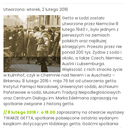
Utworzono: wtorek, 2 lutego 2016
Getto w Łodzi zostało
utworzone przez Niemców 8
lutego 1940 r., było jednym z
pierwszych na ziemiach
polskich oraz najdłużej
istniejącym. Przeszło przez nie
ponad 200 tys. Żydów z Łodzi i
okolic, a także Czech, Niemiec,
Austrii i Luksemburga.
Większość z nich straciła życie
w Kulmhof, czyli w Chełmnie nad Nerem i w Auschwitz –
Birkenau. 8 lutego 2016 r. mija 76 lat od utworzenia getta.
Instytut Pamięci Narodowej, Uniwersytet Łódzki, Archiwum
Państwowe w Łodzi, Muzeum Tradycji Niepodległościowych
oraz Centrum Dialogu im. Marka Edelmana zapraszają na
spotkanie związane z historią getta.
// 8 lutego 2016 r. o 18.00
zapraszamy na otwarcie wystawy
TWARZE GETTA, spotkanie poświęcone ostatnio wydanym
książkom dotyczącym łódzkiego getta. Gośćmi spotkania