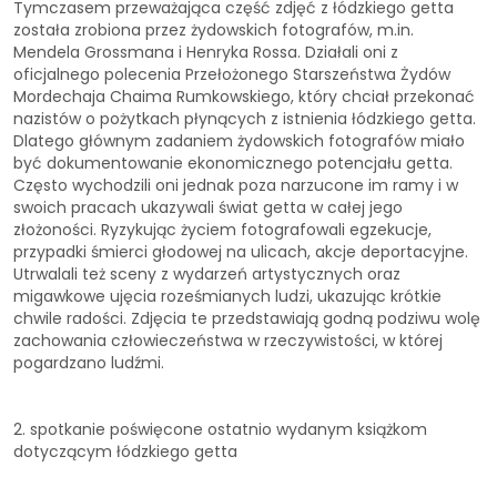
Tymczasem przeważająca część zdjęć z łódzkiego getta
została zrobiona przez żydowskich fotografów, m.in.
Mendela Grossmana i Henryka Rossa. Działali oni z
oficjalnego polecenia Przełożonego Starszeństwa Żydów
Mordechaja Chaima Rumkowskiego, który chciał przekonać
nazistów o pożytkach płynących z istnienia łódzkiego getta.
Dlatego głównym zadaniem żydowskich fotografów miało
być dokumentowanie ekonomicznego potencjału getta.
Często wychodzili oni jednak poza narzucone im ramy i w
swoich pracach ukazywali świat getta w całej jego
złożoności. Ryzykując życiem fotografowali egzekucje,
przypadki śmierci głodowej na ulicach, akcje deportacyjne.
Utrwalali też sceny z wydarzeń artystycznych oraz
migawkowe ujęcia roześmianych ludzi, ukazując krótkie
chwile radości. Zdjęcia te przedstawiają godną podziwu wolę
zachowania człowieczeństwa w rzeczywistości, w której
pogardzano ludźmi.
2. spotkanie poświęcone ostatnio wydanym książkom
dotyczącym łódzkiego getta