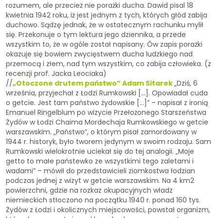
rozumem, ale przecież nie porażki ducha. Dawid pisal 18
kwietnia 1942 roku, iż jest jednym z tych, których głód zabija
duchowo. Sądzę jednak, że w ostatecznym rachunku mylił
się. Przekonuje o tym lektura jego dziennika, a przede
wszystkim to, że w ogóle został napisany. Ów zapis porażki
okazuje się bowiem zwycięstwem ducha ludzkiego nad
przemocą i złem, nad tym wszystkim, co zabija człowieka. (z
recenzji prof. Jacka Leociaka)
//
„Otoczone drutem państwo” Adam Sitarek
„Dziś, 6
września, przyjechał z Łodzi Rumkowski […]. Opowiadał cuda
o getcie. Jest tam państwo żydowskie […]” – napisał z ironią
Emanuel Ringelblum po wizycie Prze­łożonego Starszeństwa
Żydów w Łodzi Chaima Mordechaja Rumkowskiego w getcie
warszawskim. „Państwo”, o którym pisał zamordowany w
1944 r. historyk, było tworem jedynym w swoim rodzaju. Sam
Rumkowski wielokrotnie uciekał się do tej analogii. „Moje
getto to małe państewko ze wszystkimi tego zaletami i
wadami” – mówił do przedstawicieli ziomkostwa łodzian
podczas jednej z wizyt w getcie warszawskim. Na 4 km2
powierzchni, gdzie na rozkaz okupacyjnych władz
niemieckich stłoczono na po­czątku 1940 r. ponad 160 tys.
Żydów z Łodzi i okolicznych miejscowości, powstał orga­nizm,