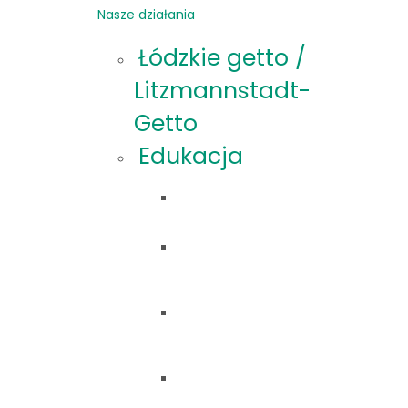
Nasze działania
Łódzkie getto /
Litzmannstadt-
Getto
Edukacja
Oferta
edukacyjna
Materiały
edukacyjne
Projekty
edukacyjne
Formularz