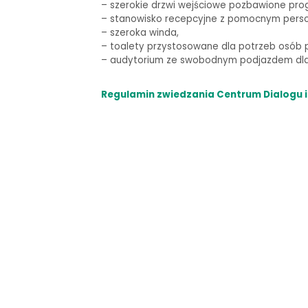
–
szerokie drzwi wejściowe pozbawione pro
– stanowisko recepcyjne z pomocnym pers
– szeroka winda,
–
toalety przystosowane dla potrzeb osób p
–
audytorium ze swobodnym podjazdem dla 
Regulamin zwiedzania Centrum Dialogu i