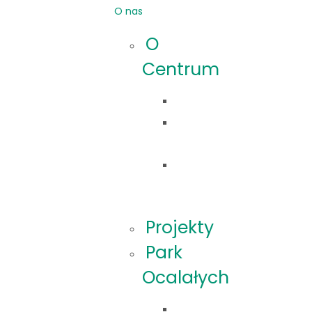
O nas
O
Centrum
Idea
Co
robimy?
Nasza
historia
Projekty
Park
Ocalałych
O