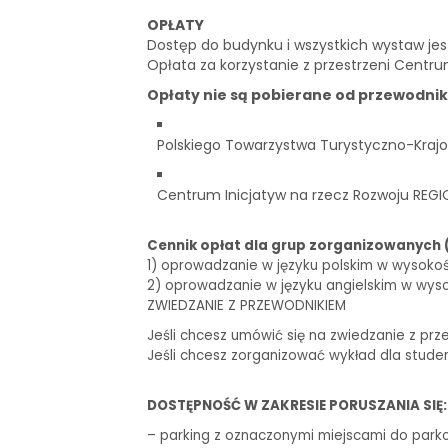
OPŁATY
Dostęp do budynku i wszystkich wystaw je
Opłata za korzystanie z przestrzeni Centru
Opłaty nie są pobierane od przewodni
Polskiego Towarzystwa Turystyczno-Krajo
Centrum Inicjatyw na rzecz Rozwoju REGI
Cennik opłat dla grup zorganizowanych 
1) oprowadzanie w języku polskim w wysokości 
2) oprowadzanie w języku angielskim w wysoko
ZWIEDZANIE Z PRZEWODNIKIEM
Jeśli chcesz umówić się na zwiedzanie z prz
Jeśli chcesz zorganizować wykład dla stude
DOSTĘPNOŚĆ W ZAKRESIE PORUSZANIA SIĘ:
– parking z oznaczonymi miejscami do park