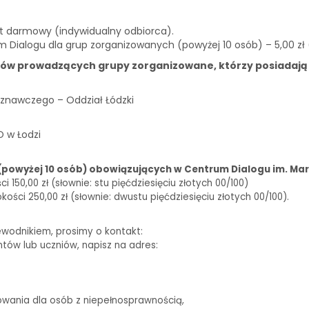
st darmowy (indywidualny odbiorca).
m Dialogu dla grup zorganizowanych (powyżej 10 osób) – 5,00 zł
ków prowadzących grupy zorganizowane, którzy posiadają
znawczego – Oddział Łódzki
O w Łodzi
(powyżej 10 osób) obowiązujących w Centrum Dialogu im. Mar
150,00 zł (słownie: stu pięćdziesięciu złotych 00/100)
ści 250,00 zł (słownie: dwustu pięćdziesięciu złotych 00/100).
ewodnikiem, prosimy o kontakt:
biuro@centrumdialogu.com
ntów lub uczniów, napisz na adres:
edukacja@centrumdialogu.com
owania dla osób z niepełnosprawnością,