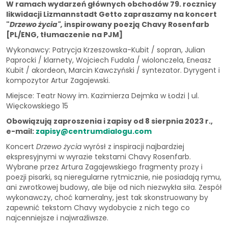
W ramach wydarzeń głównych obchodów 79. rocznicy
likwidacji Lizmannstadt Getto zapraszamy na koncert
"
Drzewo życia",
inspirowany poezją Chavy Rosenfarb
[PL/ENG, tłumaczenie na PJM]
Wykonawcy: Patrycja Krzeszowska-Kubit / sopran, Julian
Paprocki / klarnety, Wojciech Fudala / wiolonczela, Eneasz
Kubit / akordeon, Marcin Kawczyński / syntezator. Dyrygent i
kompozytor Artur Zagajewski.
Miejsce: Teatr Nowy im. Kazimierza Dejmka w Łodzi | ul.
Więckowskiego 15
Obowiązują zaproszenia i zapisy od 8 sierpnia 2023 r.,
e-mail:
zapisy@centrumdialogu.com
Koncert
Drzewo życia
wyrósł z inspiracji najbardziej
ekspresyjnymi w wyrazie tekstami Chavy Rosenfarb.
Wybrane przez Artura Zagajewskiego fragmenty prozy i
poezji pisarki, są nieregularne rytmicznie, nie posiadają rymu,
ani zwrotkowej budowy, ale bije od nich niezwykła siła. Zespół
wykonawczy, choć kameralny, jest tak skonstruowany by
zapewnić tekstom Chavy wydobycie z nich tego co
najcenniejsze i najwrażliwsze.