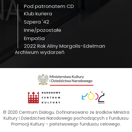
Pod patronatem CD
Klub kuriera
Szpera '42
Inne/pozostałe
Empatia
2022 Rok Aliny Margolis-Edelman
Archiwum wydarzeń
© 2020 Centrum Dialogu. Dofinansowano ze środków Ministra
Kultury i Dziedzictwa Narodowego pochodzących z Funduszu
Promocji Kultury – państwowego funduszu celowego.