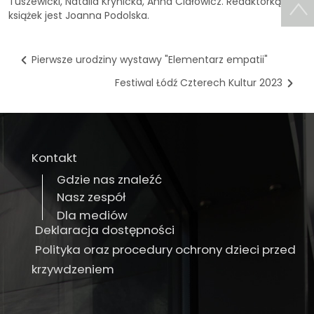
Tuszewicki, Natalia Krynicka, Anna Ciałowicz. Redaktorką
książek jest Joanna Podolska.
Pierwsze urodziny wystawy "Elementarz empatii"
Festiwal Łódź Czterech Kultur 2023
Kontakt
Gdzie nas znaleźć
Nasz zespół
Dla mediów
Deklaracja dostępności
Polityka oraz procedury ochrony dzieci przed
krzywdzeniem