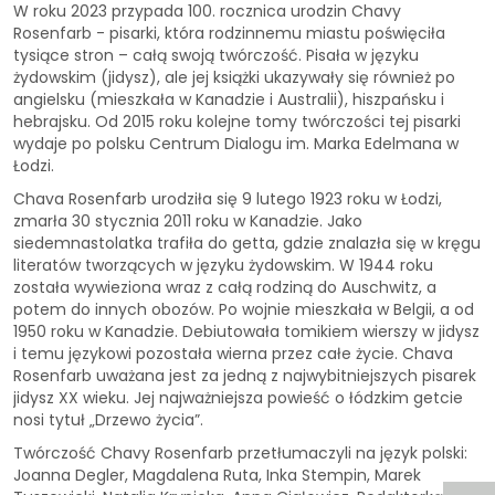
W roku 2023 przypada 100. rocznica urodzin Chavy
Rosenfarb - pisarki, która rodzinnemu miastu poświęciła
tysiące stron – całą swoją twórczość. Pisała w języku
żydowskim (jidysz), ale jej książki ukazywały się również po
angielsku (mieszkała w Kanadzie i Australii), hiszpańsku i
hebrajsku. Od 2015 roku kolejne tomy twórczości tej pisarki
wydaje po polsku Centrum Dialogu im. Marka Edelmana w
Łodzi.
Chava Rosenfarb urodziła się 9 lutego 1923 roku w Łodzi,
zmarła 30 stycznia 2011 roku w Kanadzie. Jako
siedemnastolatka trafiła do getta, gdzie znalazła się w kręgu
literatów tworzących w języku żydowskim. W 1944 roku
została wywieziona wraz z całą rodziną do Auschwitz, a
potem do innych obozów. Po wojnie mieszkała w Belgii, a od
1950 roku w Kanadzie. Debiutowała tomikiem wierszy w jidysz
i temu językowi pozostała wierna przez całe życie. Chava
Rosenfarb uważana jest za jedną z najwybitniejszych pisarek
jidysz XX wieku. Jej najważniejsza powieść o łódzkim getcie
nosi tytuł „Drzewo życia”.
Twórczość Chavy Rosenfarb przetłumaczyli na język polski:
Joanna Degler, Magdalena Ruta, Inka Stempin, Marek