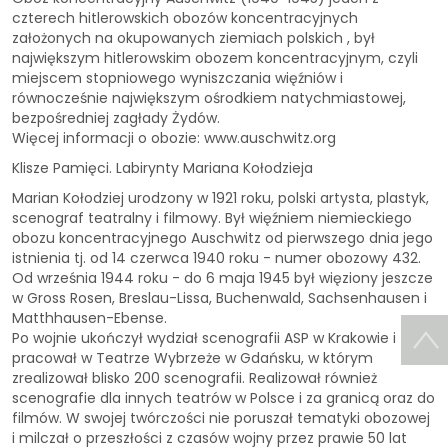
czterech hitlerowskich obozów koncentracyjnych
założonych na okupowanych ziemiach polskich , był
największym hitlerowskim obozem koncentracyjnym, czyli
miejscem stopniowego wyniszczania więźniów i
równocześnie największym ośrodkiem natychmiastowej,
bezpośredniej zagłady Żydów.
Więcej informacji o obozie: www.auschwitz.org
Klisze Pamięci. Labirynty Mariana Kołodzieja
Marian Kołodziej urodzony w 1921 roku, polski artysta, plastyk,
scenograf teatralny i filmowy. Był więźniem niemieckiego
obozu koncentracyjnego Auschwitz od pierwszego dnia jego
istnienia tj. od 14 czerwca 1940 roku - numer obozowy 432.
Od września 1944 roku - do 6 maja 1945 był więziony jeszcze
w Gross Rosen, Breslau-Lissa, Buchenwald, Sachsenhausen i
Matthhausen-Ebense.
Po wojnie ukończył wydział scenografii ASP w Krakowie i
pracował w Teatrze Wybrzeże w Gdańsku, w którym
zrealizował blisko 200 scenografii. Realizował również
scenografie dla innych teatrów w Polsce i za granicą oraz do
filmów. W swojej twórczości nie poruszał tematyki obozowej
i milczał o przeszłości z czasów wojny przez prawie 50 lat