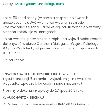
zapisy:
wyjazd@centrumdialogu.com
Koszt: 110 zł od osoby (w cenie transport, przewodnik,
ubezpieczenie). Wyżywienie we własnym zakresie.
Prosimy mieć ze sobą 5 zł na ofiarę na utrzymanie wystawy
Mariana Kołodzieja w Harmężach.
Po otrzymaniu potwierdzenia zapisu na wyjazd, wpłat można
dokonywać w biurze Centrum Dialogu, ul. Wojska Polskiego
83, park Ocalałych, od poniedziałku do piątku w godzinach
9.00 - 16.00
lub na konto:
Bank PKO SA 91 1240 3028 1111 0010 3752 7380
(tytuł transakcji: 5 sierpnia – wyjazd, imię i nazwisko, w
przypadku wpłat za kilka osób imiona i nazwiska)
Prosimy o dokonanie wpłaty do 27 lipca 2018 roku.
KL AUSCHWITZ - BIRKENAU
Obóz koncentracyjny Auschwitz (1940-1945) jeden z