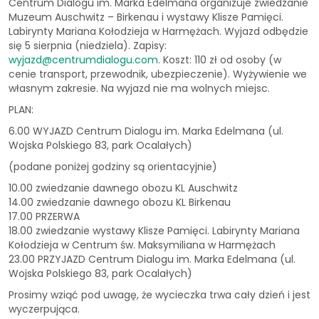
Centrum Dialogu im. Marka Edelmana organizuje zwiedzanie
Muzeum Auschwitz – Birkenau i wystawy Klisze Pamięci.
Labirynty Mariana Kołodzieja w Harmężach. Wyjazd odbędzie
się 5 sierpnia (niedziela). Zapisy:
wyjazd@centrumdialogu.com
. Koszt: 110 zł od osoby (w
cenie transport, przewodnik, ubezpieczenie). Wyżywienie we
własnym zakresie. Na wyjazd nie ma wolnych miejsc.
PLAN:
6.00 WYJAZD Centrum Dialogu im. Marka Edelmana (ul.
Wojska Polskiego 83, park Ocalałych)
(podane poniżej godziny są orientacyjnie)
10.00 zwiedzanie dawnego obozu KL Auschwitz
14.00 zwiedzanie dawnego obozu KL Birkenau
17.00 PRZERWA
18.00 zwiedzanie wystawy Klisze Pamięci. Labirynty Mariana
Kołodzieja w Centrum św. Maksymiliana w Harmężach
23.00 PRZYJAZD Centrum Dialogu im. Marka Edelmana (ul.
Wojska Polskiego 83, park Ocalałych)
Prosimy wziąć pod uwagę, że wycieczka trwa cały dzień i jest
wyczerpująca.