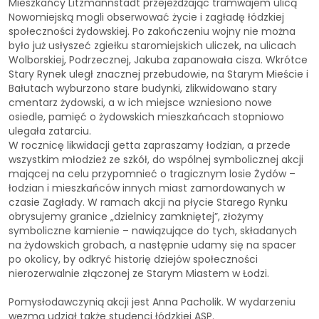
Mieszkańcy Litzmannstadt przejeżdżając tramwajem ulicą
Nowomiejską mogli obserwować życie i zagładę łódzkiej
społeczności żydowskiej. Po zakończeniu wojny nie można
było już usłyszeć zgiełku staromiejskich uliczek, na ulicach
Wolborskiej, Podrzecznej, Jakuba zapanowała cisza. Wkrótce
Stary Rynek uległ znacznej przebudowie, na Starym Mieście i
Bałutach wyburzono stare budynki, zlikwidowano stary
cmentarz żydowski, a w ich miejsce wzniesiono nowe
osiedle, pamięć o żydowskich mieszkańcach stopniowo
ulegała zatarciu.
W rocznicę likwidacji getta zapraszamy łodzian, a przede
wszystkim młodzież ze szkół, do wspólnej symbolicznej akcji
mającej na celu przypomnieć o tragicznym losie Żydów –
łodzian i mieszkańców innych miast zamordowanych w
czasie Zagłady. W ramach akcji na płycie Starego Rynku
obrysujemy granice „dzielnicy zamkniętej”, złożymy
symboliczne kamienie – nawiązujące do tych, składanych
na żydowskich grobach, a następnie udamy się na spacer
po okolicy, by odkryć historię dziejów społeczności
nierozerwalnie złączonej ze Starym Miastem w Łodzi.
Pomysłodawczynią akcji jest Anna Pacholik. W wydarzeniu
wezmą udział także studenci łódzkiej ASP.