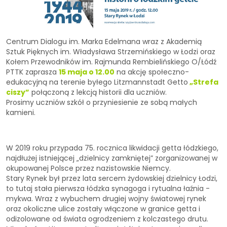
Centrum Dialogu im. Marka Edelmana wraz z Akademią
Sztuk Pięknych im. Władysława Strzemińskiego w Łodzi oraz
Kołem Przewodników im. Rajmunda Rembielińskiego O/Łódź
PTTK zaprasza
15 maja o 12.00
na akcję społeczno-
edukacyjną na terenie byłego Litzmannstadt Getto
„Strefa
ciszy”
połączoną z lekcją historii dla uczniów.
Prosimy uczniów szkół o przyniesienie ze sobą małych
kamieni.
W 2019 roku przypada 75. rocznica likwidacji getta łódzkiego,
najdłużej istniejącej „dzielnicy zamkniętej” zorganizowanej w
okupowanej Polsce przez nazistowskie Niemcy.
Stary Rynek był przez lata sercem żydowskiej dzielnicy Łodzi,
to tutaj stała pierwsza łódzka synagoga i rytualna łaźnia -
mykwa. Wraz z wybuchem drugiej wojny światowej rynek
oraz okoliczne ulice zostały włączone w granice getta i
odizolowane od świata ogrodzeniem z kolczastego drutu.