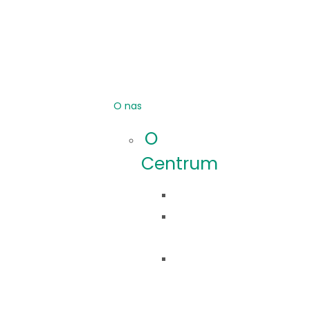
O nas
O
Centrum
Idea
Co
robimy?
Nasza
historia