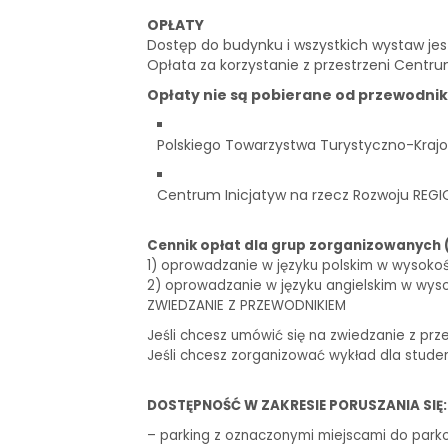
OPŁATY
Dostęp do budynku i wszystkich wystaw je
Opłata za korzystanie z przestrzeni Centru
Opłaty nie są pobierane od przewodni
Polskiego Towarzystwa Turystyczno-Krajo
Centrum Inicjatyw na rzecz Rozwoju REGI
Cennik opłat dla grup zorganizowanych 
1) oprowadzanie w języku polskim w wysokości 
2) oprowadzanie w języku angielskim w wysoko
ZWIEDZANIE Z PRZEWODNIKIEM
Jeśli chcesz umówić się na zwiedzanie z prz
Jeśli chcesz zorganizować wykład dla stude
DOSTĘPNOŚĆ W ZAKRESIE PORUSZANIA SIĘ:
– parking z oznaczonymi miejscami do park