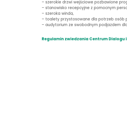
–
szerokie drzwi wejściowe pozbawione pro
– stanowisko recepcyjne z pomocnym pers
– szeroka winda,
–
toalety przystosowane dla potrzeb osób p
–
audytorium ze swobodnym podjazdem dla 
Regulamin zwiedzania Centrum Dialogu i