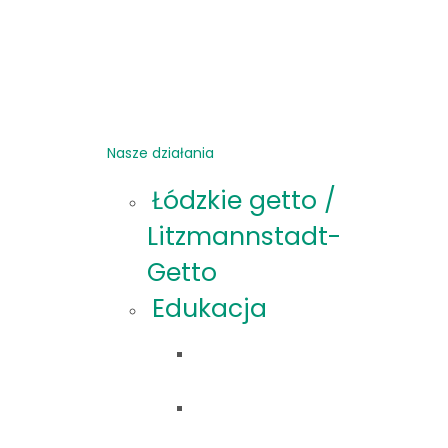
Nasze działania
Łódzkie getto /
Litzmannstadt-
Getto
Edukacja
Oferta
edukacyjna
Materiały
edukacyjne