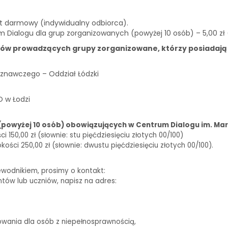
st darmowy (indywidualny odbiorca).
m Dialogu dla grup zorganizowanych (powyżej 10 osób) – 5,00 zł
ków prowadzących grupy zorganizowane, którzy posiadają
znawczego – Oddział Łódzki
O w Łodzi
(powyżej 10 osób) obowiązujących w Centrum Dialogu im. Mar
150,00 zł (słownie: stu pięćdziesięciu złotych 00/100)
ści 250,00 zł (słownie: dwustu pięćdziesięciu złotych 00/100).
ewodnikiem, prosimy o kontakt:
biuro@centrumdialogu.com
ntów lub uczniów, napisz na adres:
edukacja@centrumdialogu.com
owania dla osób z niepełnosprawnością,