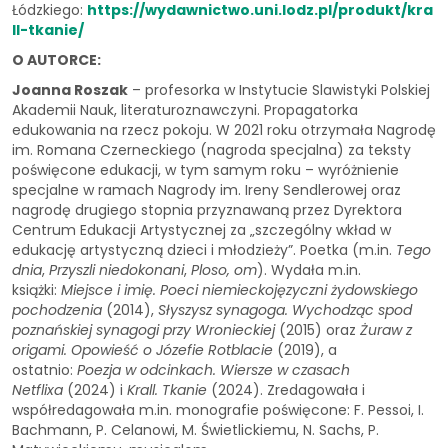
Łódzkiego:
https://wydawnictwo.uni.lodz.pl/produkt/kra
ll-tkanie/
O AUTORCE:
Joanna Roszak
– profesorka w Instytucie Slawistyki Polskiej
Akademii Nauk, literaturoznawczyni. Propagatorka
edukowania na rzecz pokoju. W 2021 roku otrzymała Nagrodę
im. Romana Czerneckiego (nagroda specjalna) za teksty
poświęcone edukacji, w tym samym roku – wyróżnienie
specjalne w ramach Nagrody im. Ireny Sendlerowej oraz
nagrodę drugiego stopnia przyznawaną przez Dyrektora
Centrum Edukacji Artystycznej za „szczególny wkład w
edukację artystyczną dzieci i młodzieży”. Poetka (m.in.
Tego
dnia
,
Przyszli niedokonani
,
Ploso, om
). Wydała m.in.
książki:
Miejsce i imię. Poeci niemieckojęzyczni żydowskiego
pochodzenia
(2014),
Słyszysz synagoga. Wychodząc spod
poznańskiej synagogi przy Wronieckiej
(2015) oraz
Żuraw z
origami. Opowieść o Józefie Rotblacie
(2019), a
ostatnio:
Poezja w odcinkach. Wiersze w czasach
Netflixa
(2024) i
Krall. Tkanie
(2024). Zredagowała i
współredagowała m.in. monografie poświęcone: F. Pessoi, I.
Bachmann, P. Celanowi, M. Świetlickiemu, N. Sachs, P.