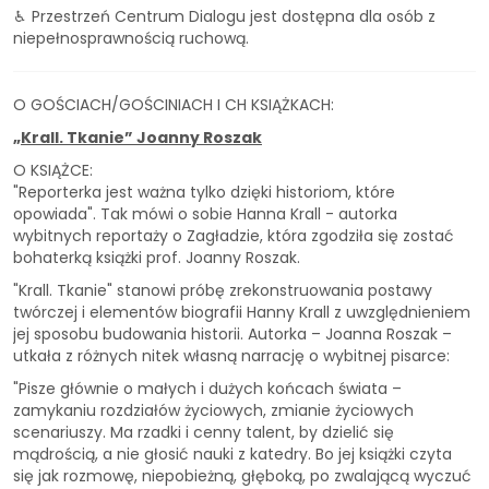
♿︎ Przestrzeń Centrum Dialogu jest dostępna dla osób z
niepełnosprawnością ruchową.
O GOŚCIACH/GOŚCINIACH I CH KSIĄŻKACH:
„Krall. Tkanie” Joanny Roszak
O KSIĄŻCE:
"Reporterka jest ważna tylko dzięki historiom, które
opowiada". Tak mówi o sobie Hanna Krall - autorka
wybitnych reportaży o Zagładzie, która zgodziła się zostać
bohaterką książki prof. Joanny Roszak.
"Krall. Tkanie" stanowi próbę zrekonstruowania postawy
twórczej i elementów biografii Hanny Krall z uwzględnieniem
jej sposobu budowania historii. Autorka – Joanna Roszak –
utkała z różnych nitek własną narrację o wybitnej pisarce:
"Pisze głównie o małych i dużych końcach świata –
zamykaniu rozdziałów życiowych, zmianie życiowych
scenariuszy. Ma rzadki i cenny talent, by dzielić się
mądrością, a nie głosić nauki z katedry. Bo jej książki czyta
się jak rozmowę, niepobieżną, głęboką, po zwalającą wyczuć