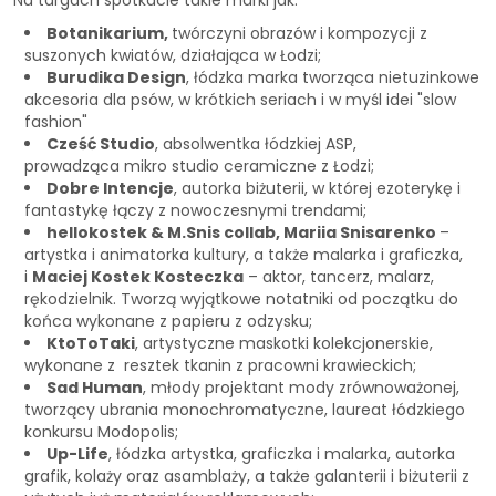
Botanikarium,
twórczyni obrazów i kompozycji z
suszonych kwiatów, działająca w Łodzi;
Burudika Design
, łódzka marka tworząca nietuzinkowe
akcesoria dla psów, w krótkich seriach i w myśl idei "slow
fashion"
Cześć Studio
, absolwentka łódzkiej ASP,
prowadząca mikro studio ceramiczne z Łodzi;
Dobre Intencje
, autorka biżuterii, w której ezoterykę i
fantastykę łączy z nowoczesnymi trendami;
hellokostek & M.Snis collab, Mariia Snisarenko
–
artystka i animatorka kultury, a także malarka i graficzka,
i
Maciej Kostek Kosteczka
– aktor, tancerz, malarz,
rękodzielnik. Tworzą wyjątkowe notatniki od początku do
końca wykonane z papieru z odzysku;
KtoToTaki
, artystyczne maskotki kolekcjonerskie,
wykonane z resztek tkanin z pracowni krawieckich;
Sad Human
, młody projektant mody zrównoważonej,
tworzący ubrania monochromatyczne, laureat łódzkiego
konkursu Modopolis;
Up-Life
, łódzka artystka, graficzka i malarka, autorka
grafik, kolaży oraz asamblaży, a także galanterii i biżuterii z