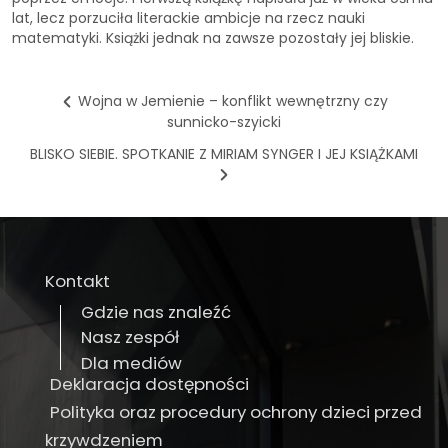
lat, lecz porzuciła literackie ambicje na rzecz nauki
matematyki. Książki jednak na zawsze pozostały jej bliskie.
Wojna w Jemienie – konflikt wewnętrzny czy
sunnicko-szyicki
BLISKO SIEBIE. SPOTKANIE Z MIRIAM SYNGER I JEJ KSIĄŻKAMI
Kontakt
Gdzie nas znaleźć
Nasz zespół
Dla mediów
Deklaracja dostępności
Polityka oraz procedury ochrony dzieci przed
krzywdzeniem