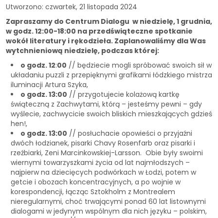
Utworzono: czwartek, 21 listopada 2024
Zapraszamy do Centrum Dialogu w niedzielę, 1 grudnia,
w godz. 12:00-18:00 na przedświąteczne spotkanie
wokół literatury i rękodzieła. Zaplanowaliśmy dla Was
wytchnieniową niedzielę, podczas której:
o godz. 12
:
00
// będziecie mogli spróbować swoich sił w
układaniu puzzli z przepięknymi grafikami łódzkiego mistrza
iluminacji Artura Szyka,
o godz. 13:00
// przygotujecie kolażową kartkę
świąteczną z Zachwytami, którą – jesteśmy pewni – gdy
wyślecie, zachwycicie swoich bliskich mieszkających gdzieś
hen!,
o godz. 13:00
// posłuchacie opowieści o przyjaźni
dwóch łodzianek, pisarki Chavy Rosenfarb oraz pisarki i
rzeźbiarki, Zeni Marcinkowskiej-Larsson. Obie były swoimi
wiernymi towarzyszkami życia od lat najmłodszych –
najpierw na dziecięcych podwórkach w Łodzi, potem w
getcie i obozach koncentracyjnych, a po wojnie w
korespondencji, łącząc Sztokholm z Montrealem
nieregularnymi, choć trwającymi ponad 60 lat listownymi
dialogami w jedynym wspólnym dla nich języku – polskim,