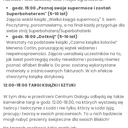
godz. 15:00 „Poznaj swoje supermoce i zostań
Superbohaterem" (5-10 lat)
Zajęcia wokół książki „Wielka księga supermocy" S. Isern
Poczytamy, porozmawiamy, a na finał każdy przygotuje dla
siebie strój Superbohatera/Superbohaterki
godz. 16:00 „Dotknij” (5-10 lat)
Warsztaty na podstawie książki „Czarna książka kolorów”
Menena Cottin, poruszającej wątek widzenia i
niepełnosprawności. Zajęcia uwrażliwią uczestników na to,
jak świat postrzegają osoby niewidome i pozwolą również
poznać alfabet Braille’a. Do prac zostaną wykorzystane
materiały o zróżnicowanych fakturach. W ich efekcie
stworzymy książkę dotykową.
12:00-18:00 TARGI KSIĄŻKI I SZTUKI
W tym dniu w przestrzeni Centrum Dialogu odbędą się także
kameralne targi w godz. 12.00-18.00, na których wystawią się
twórcy i twórczynie z Łodzi i nie tylko, którzy w Łodzi żyją,
pracują i tworzą w swoich pracowniach. To u nich będziecie
mogli nabyć prezenty świąteczne dla swoich Bliskich!
Na targach spotkacie takie marki jak: