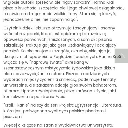
w głosie autorki sprzeciw, ale nigdy sarkazm. Hanna Krall
pisze o kruchości szczęścia, ale i jego chwilowej osiągalności,
o niewielkim fragmencie wielkiej rany. Stara się ją leczyć,
jednocześnie o niej nie zapominając".
Czytelnik dzięki lekturze otrzymuje fascynujący i osobny
wzór: obraz pisarki, która jest opiekunką i strażniczką
opowieści porwanych, zniszczonych, a sam akt pisania
sakralizuje, traktuje go jako gest uzdrawiający i ocalający
pamięć. Kolekcjonując szczegóły, okruchy, sklejając je,
tkając z nich opowieść o Zagładzie i ocalonych, Hanna Krall
włącza się w "naprawę świata" określaną w
szesnastowiecznym mistycyzmie żydowskim jako tikkun
olam, przezwyciężanie nieładu. Pisząc o codziennych
wyborach między życiem a śmiercią, podejmuje tematy
uniwersalne, ale zarazem oddaje głos swoim bohaterom,
ofiarom. Uprawia życiopisanie, pisze zarówno z życia, jak i
konsekwentnie po stronie życia.
"Krall. Tkanie" należy do serii Projekt: Egzystencja i Literatura,
która jest poświęcona wybitnym polskim pisarkom i
pisarzom.
Więcej o książce na stronie Wydawnictwa Uniwersytetu