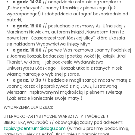
o godz. 14:30
// nabędziecie ostatnie egzemplarze
„Psów gończych” Joanny Ufnaskiej z pierwszego (już
wyczerpanego!) i zdobędziecie autograf bezpośrednio od
autorki,
o godz. 15:00
// posłuchacie rozmowy Asi Ufnalskiej z
Marcinem Nowickim, autorem książki „Nawrotem tam i z
powrotem. Czasoprzestrzeń łódzkiej ulicy”, która ukazała
się nakładem Wydawnictwa Księży Młyn
o godz. 16:00
// porwie Was rozmowa Joanny Podolskiej
z Joanną Roszak, badaczką i poetką, wokół jej książki „Krall.
Tkanie”, w której – jak podkreśla Wydawnictwo
Uniwersytetu Łódzkiego – Roszak utkała z różnych nitek
własną narrację o wybitnej pisarce,
o godz. 17:30
// będziecie mogli stanąć mata w matę z
Joanną Roszak i popraktywać z nią JOGĘ ilustrowaną
wierszami inspirowanymi mądrością i pięknem zwierząt.
(Zabierzcie koniecznie swoje maty!).
WYDARZENIA DLA DZIECI:
LITERACKO-ARTYSTYCZNE WARSZTATY TWÓRCZE z
BIBLIOTEKĄ WOLNOŚĆ // obowiązują zapisy pod adresem:
zapisy@centrumdialogu.com
(w mailu prosimy podać imię,
nazwisko i wiek dziecka). Ilość miejsc ograniczona!