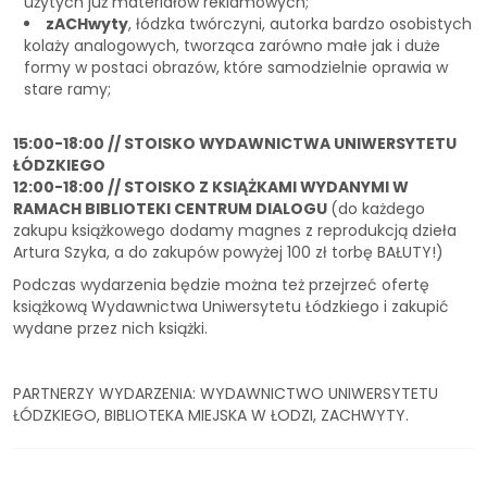
użytych już materiałów reklamowych;
zACHwyty
, łódzka twórczyni, autorka bardzo osobistych
kolaży analogowych, tworząca zarówno małe jak i duże
formy w postaci obrazów, które samodzielnie oprawia w
stare ramy;
15:00-18:00 // STOISKO WYDAWNICTWA UNIWERSYTETU
ŁÓDZKIEGO
12:00-18:00 // STOISKO Z KSIĄŻKAMI WYDANYMI W
RAMACH BIBLIOTEKI CENTRUM DIALOGU
(do każdego
zakupu książkowego dodamy magnes z reprodukcją dzieła
Artura Szyka, a do zakupów powyżej 100 zł torbę BAŁUTY!)
Podczas wydarzenia będzie można też przejrzeć ofertę
książkową Wydawnictwa Uniwersytetu Łódzkiego i zakupić
wydane przez nich książki.
PARTNERZY WYDARZENIA: WYDAWNICTWO UNIWERSYTETU
ŁÓDZKIEGO, BIBLIOTEKA MIEJSKA W ŁODZI, ZACHWYTY.