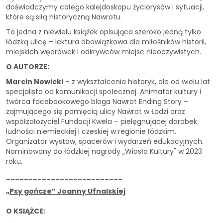
doświadczymy całego kalejdoskopu życiorysów i sytuacji,
które są siłą historyczną Nawrotu.
To jedna z niewielu książek opisująca szeroko jedną tylko
łódzką ulicę – lektura obowiązkowa dla miłośników historii,
miejskich wędrówek i odkrywców miejsc nieoczywistych.
O AUTORZE:
Marcin Nowicki
– z wykształcenia historyk, ale od wielu lat
specjalista od komunikacji społecznej. Animator kultury i
twórca facebookowego bloga Nawrot Ending Story –
zajmującego się pamięcią ulicy Nawrot w Łodzi oraz
współzałożyciel Fundacji Kwela – pielęgnującej dorobek
ludności niemieckiej i czeskiej w regionie łódzkim.
Organizator wystaw, spacerów i wydarzeń edukacyjnych.
Nominowany do łódzkiej nagrody „Wiosła Kultury" w 2023
roku.
__________________________
„Psy gończe” Joanny Ufnalskiej
O KSIĄŻCE: