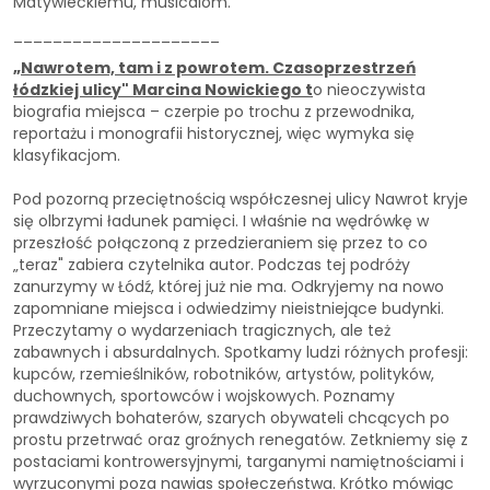
Matywieckiemu, musicalom.
_____________________
„Nawrotem, tam i z powrotem. Czasoprzestrzeń
łódzkiej ulicy" Marcina Nowickiego t
o nieoczywista
biografia miejsca – czerpie po trochu z przewodnika,
reportażu i monografii historycznej, więc wymyka się
klasyfikacjom.
Pod pozorną przeciętnością współczesnej ulicy Nawrot kryje
się olbrzymi ładunek pamięci. I właśnie na wędrówkę w
przeszłość połączoną z przedzieraniem się przez to co
„teraz" zabiera czytelnika autor. Podczas tej podróży
zanurzymy w Łódź, której już nie ma. Odkryjemy na nowo
zapomniane miejsca i odwiedzimy nieistniejące budynki.
Przeczytamy o wydarzeniach tragicznych, ale też
zabawnych i absurdalnych. Spotkamy ludzi różnych profesji:
kupców, rzemieślników, robotników, artystów, polityków,
duchownych, sportowców i wojskowych. Poznamy
prawdziwych bohaterów, szarych obywateli chcących po
prostu przetrwać oraz groźnych renegatów. Zetkniemy się z
postaciami kontrowersyjnymi, targanymi namiętnościami i
wyrzuconymi poza nawias społeczeństwa. Krótko mówiąc