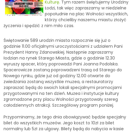
Kulturę.
Tym razem świętujemy Urodziny
Łodzi, tak więc zapraszamy w niedzielne
popołudnie na plac Wolności wszystkich,
którzy chcieliby naszemu miastu złożyć
życzenia i spędzić z nim miło czas.
Świętowanie 589 urodzin miasta rozpocznie się już o
godzinie 11.00 oficjalnymi uroczystościami z udziałem Pani
Prezydent Hanny Zdanowskiej. Następnie zapraszamy
łodzian na rynek Starego Miasta, gdzie o godzinie 12.30
wyruszy spacer, który poprowadzi Pani Joanna Podolska.
Spacerowicze zostaną poprowadzeni trasą od Starego do
Nowego rynku, gdzie już od godziny 12.00 otwarte do
zwiedzania zostaną wszystkie muzea, a restauratorzy
zapraszać będą do swoich lokali specjalnymi promocjami
przygotowanymi na ten dzień. Muzea i instytucje kultury
zgromadzone przy placu Wolności przygotowały szereg
całodziennych atrakcji. Szczegółowy program poniżej.
Przypominamy, że tego dnia obowiązywać będzie specjalny
bilet do wszystkich muzeów. Jego koszt to 10zł za bilet
normalny lub 5zł za ulgowy. Bilety będą do nabycia w kasie