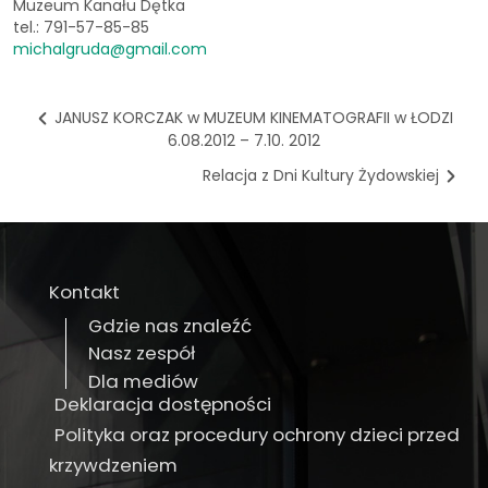
Muzeum Kanału Dętka
tel.: 791-57-85-85
michalgruda@gmail.com
JANUSZ KORCZAK w MUZEUM KINEMATOGRAFII w ŁODZI
6.08.2012 – 7.10. 2012
Relacja z Dni Kultury Żydowskiej
Kontakt
Gdzie nas znaleźć
Nasz zespół
Dla mediów
Deklaracja dostępności
Polityka oraz procedury ochrony dzieci przed
krzywdzeniem