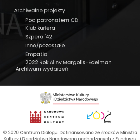
Archiwalne projekty
Pod patronatem CD
Klub kuriera
Szpera '42
Inne/pozostałe
Empatia
2022 Rok Aliny Margolis-Edelman
Archiwum wydarzeń
© 2020 Centrum Dialogu. Dofinansowano ze środków Ministra
Kultury i Dziedzictwa Narodowego pochodzących z Funduszu