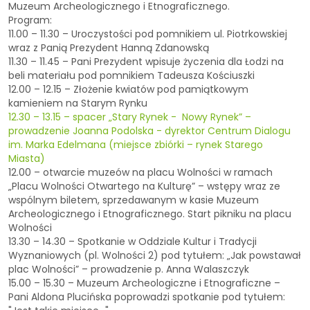
Muzeum Archeologicznego i Etnograficznego.
Program:
11.00 – 11.30 – Uroczystości pod pomnikiem ul. Piotrkowskiej
wraz z Panią Prezydent Hanną Zdanowską
11.30 – 11.45 – Pani Prezydent wpisuje życzenia dla Łodzi na
beli materiału pod pomnikiem Tadeusza Kościuszki
12.00 – 12.15 – Złożenie kwiatów pod pamiątkowym
kamieniem na Starym Rynku
12.30 – 13.15 – spacer „Stary Rynek - Nowy Rynek” –
prowadzenie Joanna Podolska - dyrektor Centrum Dialogu
im. Marka Edelmana (miejsce zbiórki – rynek Starego
Miasta)
12.00 – otwarcie muzeów na placu Wolności w ramach
„Placu Wolności Otwartego na Kulturę” – wstępy wraz ze
wspólnym biletem, sprzedawanym w kasie Muzeum
Archeologicznego i Etnograficznego. Start pikniku na placu
Wolności
13.30 – 14.30 – Spotkanie w Oddziale Kultur i Tradycji
Wyznaniowych (pl. Wolności 2) pod tytułem: „Jak powstawał
plac Wolności” – prowadzenie p. Anna Walaszczyk
15.00 – 15.30 – Muzeum Archeologiczne i Etnograficzne –
Pani Aldona Plucińska poprowadzi spotkanie pod tytułem: