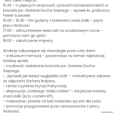
"Jest takie miejsce..."
15.45 – O pięknych wnętrzach i pracach konserwatorskich w
kościele pw. Zesłania Ducha świętego - opowie ks. proboszcz
Paweł Sudowski
16.00 – 16.30 – Pół godziny z Kobietami znad Łódki – płyta
placu Wolności
17.00 – zdmuchiwanie świeczek na urodzinowym torcie –
pomóżcie nam go zjeść!
18.00 – zakończenie imprezy
Atrakcje odbywające się równolegle przez cały dzień:
- w Muzeum Farmacji – prezentacja na temat najstarszej
łódzkiej apteki,
- możliwość zwiedzania kościoła pw. Zesłania Ducha
Świętego,
- „Sprawdź jak kiedyś wyglądała Łódź” – interaktywna zabawa
ze zdjęciami Stefana Brajtera,
- Letnia Czytelnia Krytyki Politycznej,
- ekspozycja „Łódzkiego Szlaku Kobiet” – inicjatywa Kobiety
znad Łódki (przy czytelni KP),
- malowanie i pisanie na beli materiału życzeń dla Łodzi,
- promocje przygotowane przez restauratorów z placu
Wolności,