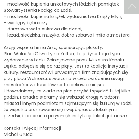
- możliwość kupienia unikatowych łódzkich pamiątek
Stowarzyszenia Pociąg do Łodzi,
- możliwość kupienia książek wydawnictwa Księży Młyn,
- występy bębniarzy,
- darmowa wata cukrowa dla dzieci,
- leżaki, siedziska, muzyka, dobra zabawa i miła atmosfera.
Akcję wspiera firma Arsa, sponsorując plakaty.
Plac Wolności Otwarty na Kulturę to jedyne tego typu
wydarzenie w Łodzi. Zainicjowane przez Muzeum Kanału
Dętka, odbędzie się po raz piąty. Jest to koalicja instytucji
kultury, restauratorów i prywatnych firm znajdujących się
przy placu Wolności, stworzona w celu zwrócenia uwagi
mieszkańców i turystów na to ciekawe miejsce.
Udowadniamy, że warto na plac przyjść i spędzić tutaj kilka
godzin. Ponadto staramy się wskazać drogę władzom
miasta i innym podmiotom zajmującym się kulturą w Łodzi,
że wspólne promowanie się i współpraca z lokalnymi
przedsiębiorcami to przyszłość instytucji takich jak nasze.
Kontakt i więcej informacji:
Michał Gruda