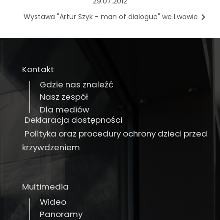
29.07.2012
Wystawa "Artur Szyk - man of dialogue" we Lwowie
Kontakt
Gdzie nas znaleźć
Nasz zespół
Dla mediów
Deklaracja dostępności
Polityka oraz procedury ochrony dzieci przed
krzywdzeniem
Multimedia
Wideo
Panoramy