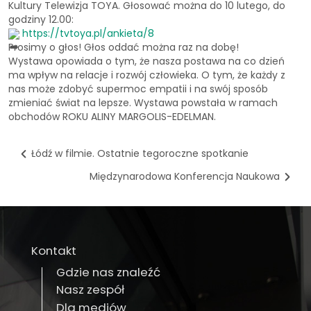
Kultury Telewizja TOYA. Głosować można do 10 lutego, do
godziny 12.00:
https://tvtoya.pl/ankieta/8
Prosimy o głos! Głos oddać można raz na dobę!
Wystawa opowiada o tym, że nasza postawa na co dzień
ma wpływ na relacje i rozwój człowieka. O tym, że każdy z
nas może zdobyć supermoc empatii i na swój sposób
zmieniać świat na lepsze. Wystawa powstała w ramach
obchodów ROKU ALINY MARGOLIS-EDELMAN.
Łódź w filmie. Ostatnie tegoroczne spotkanie
Międzynarodowa Konferencja Naukowa
Kontakt
Gdzie nas znaleźć
Nasz zespół
Dla mediów