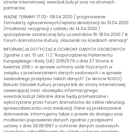
stronie internetowej: www.bok.lodz.pl oraz na stronach
partnerów.
WAŻNE TERMINY 17.02- 08.04.2020 / przyjmowanie
formularzy zgłoszeniowych/wpłata akredytacji do 10.04.2020
/możliwość rezygnacji z udziału do 14.04.2020 /
sporządzenie ostatecznej listy uczestników 16-18.04.2020 / III
Forum Animatorów Kultury „Hauzerak na ścieżkach animacji”
INFORMACJA DOTYCZĄCA OCHRONY DANYCH OSOBOWYCH
Zgodnie z art. 13 ust. 1 i 2 "Rozporządzenia Parlamentu
Europejskiego i Rady (UE) 2016/679 z dnia 27 Strona 4
kwietnia 2016 r. w sprawie ochrony osób fizycznych w
związku z przetwarzaniem danych osobowych i w sprawie
swobodnego przepływu takich danych" (w skrócie RODO)
Bałucki Ośrodek Kultury przesyła link do strony internetowej
zawierającej treść obowiązku informacyjnego:
www.bok.lodz.pl Zebrane dane będą przetwarzane i
wykorzystane przez Forum Animatorów do celów rekrutacji,
sprawozdawczości oraz ewaluacji. Dane są przekazywane
dobrowolnie. Informujemy także o prawie do dostępu oraz
możliwości poprawienia danych zgodnie z przepisami
ustawy z dnia 29.08.1997 o ochronie danych osobowych.
Uczestnicy zakwalifikowani do udziału w Forum wyrażają