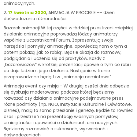
animacyjnych.
2.
17 kwietnia 2020
, ANIMACJA W PROCESIE –- dzień
doświadczania różnorodności:
Bazarek animacji W tej części, w łódzkiej przestrzeni miejskiej
działania animacyjne poprowadzą łódzcy animatorzy
wspólnie z uczestnikami Forum. Zaprezentują swoje
narzędzia i pomysły animacyjne, opowiedzą nam o tym a
potem pokażą „jak to robią”. Będzie okazja do rozmowy,
podglądania i uczenia się od praktyków. Każdy z
„bazarowiczów” w krótkiej prezentacji opowie o tym co robi i
co daje ludziom jego działanie. Następnie w trenie
przeprowadzone będą tzw. „animacje namiotowe”.
Animacja event czy misja - W drugiej części dnia odbędzie
się dyskusja moderowana, podczas której będziemy
rozważać czy działania animacyjne podejmowane przez
różne podmioty (np. NGO, Instytucje Kulturalne i Oświatowe,
biznes), mają to samo przesłanie i genezę. Będzie to również
czas i przestrzeń na prezentację własnych pomysłów,
umiejętności i opowieści o działaniach animacyjnych.
Będziemy rozmawiać o sukcesach, wyzwaniach i
doświadczeniach.