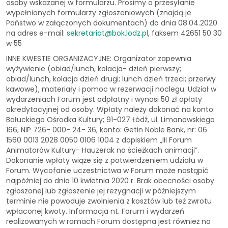
osoby wskazanej w formularzu. Prosimy o przesyłanie
wypełnionych formularzy zgłoszeniowych (znajdą je
Państwo w załączonych dokumentach) do dnia 08.04.2020
na adres e-mail:
sekretariat@bok.lodz.pl
, faksem 42651 50 30
w 55
INNE KWESTIE ORGANIZACYJNE: Organizator zapewnia
wyżywienie (obiad/lunch, kolacja- dzień pierwszy;
obiad/lunch, kolacja dzień drugi; lunch dzień trzeci; przerwy
kawowe), materiały i pomoc w rezerwacji noclegu. Udział w
wydarzeniach Forum jest odpłatny i wynosi 50 zł opłaty
akredytacyjnej od osoby. Wpłaty należy dokonać na konto:
Bałuckiego Ośrodka Kultury; 91-027 Łódź, ul. Limanowskiego
166, NIP 726- 000- 24- 36, konto: Getin Noble Bank, nr: 06
1560 0013 2028 0050 0106 1004 z dopiskiem „III Forum
Animatorów Kultury- Hauzerak na ścieżkach animacji”.
Dokonanie wpłaty wiąże się z potwierdzeniem udziału w
Forum. Wycofanie uczestnictwa w Forum może nastąpić
najpóźniej do dnia 10 kwietnia 2020 r. Brak obecności osoby
zgłoszonej lub zgłoszenie jej rezygnacji w późniejszym
terminie nie powoduje zwolnienia z kosztów lub też zwrotu
wpłaconej kwoty. Informacja nt. Forum i wydarzeń
realizowanych w ramach Forum dostępna jest również na