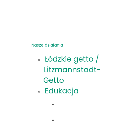
Nasze działania
Łódzkie getto /
Litzmannstadt-
Getto
Edukacja
Oferta
edukacyjna
Materiały
edukacyjne