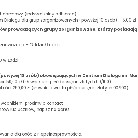
st darmowy (indywidualny odbiorca).
m Dialogu dla grup zorganizowanych (powyżej 10 osób) – 5,00 zł
ków prowadzących grupy zorganizowane, którzy posiadają
znawczego – Oddział Łódzki
O w Łodzi
(powyżej 10 osób) obowiązujących w Centrum Dialogu im. Mar
150,00 zł (słownie: stu pięćdziesięciu złotych 00/100)
ści 250,00 zł (słownie: dwustu pięćdziesięciu złotych 00/100).
ewodnikiem, prosimy o kontakt:
biuro@centrumdialogu.com
ntów lub uczniów, napisz na adres:
edukacja@centrumdialogu.com
owania dla osób z niepełnosprawnością,