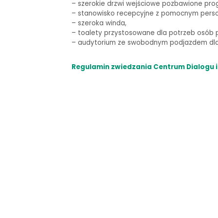
–
szerokie drzwi wejściowe pozbawione pro
– stanowisko recepcyjne z pomocnym pers
– szeroka winda,
–
toalety przystosowane dla potrzeb osób p
–
audytorium ze swobodnym podjazdem dla 
Regulamin zwiedzania Centrum Dialogu i