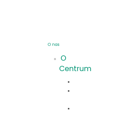
O nas
O
Centrum
Idea
Co
robimy?
Nasza
historia