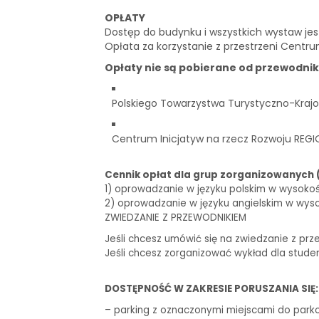
OPŁATY
Dostęp do budynku i wszystkich wystaw je
Opłata za korzystanie z przestrzeni Centru
Opłaty nie są pobierane od przewodni
Polskiego Towarzystwa Turystyczno-Krajo
Centrum Inicjatyw na rzecz Rozwoju REGI
Cennik opłat dla grup zorganizowanych 
1) oprowadzanie w języku polskim w wysokości 
2) oprowadzanie w języku angielskim w wysoko
ZWIEDZANIE Z PRZEWODNIKIEM
Jeśli chcesz umówić się na zwiedzanie z prz
Jeśli chcesz zorganizować wykład dla stude
DOSTĘPNOŚĆ W ZAKRESIE PORUSZANIA SIĘ:
– parking z oznaczonymi miejscami do park