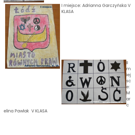
I miejsce: Adrianna Garczyńska V
KLASA
II
m
iej
sc
e:
M
ar
c
elina Pawlak V KLASA