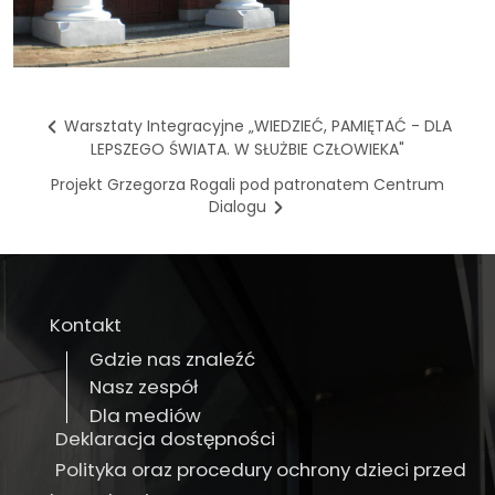
Warsztaty Integracyjne „WIEDZIEĆ, PAMIĘTAĆ - DLA
LEPSZEGO ŚWIATA. W SŁUŻBIE CZŁOWIEKA"
Projekt Grzegorza Rogali pod patronatem Centrum
Dialogu
Kontakt
Gdzie nas znaleźć
Nasz zespół
Dla mediów
Deklaracja dostępności
Polityka oraz procedury ochrony dzieci przed