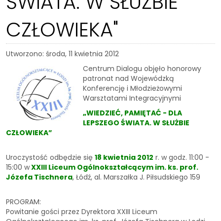
ŚWIATA. W SŁUŻBIE
CZŁOWIEKA"
Utworzono: środa, 11 kwietnia 2012
Centrum Dialogu objęło honorowy
patronat nad Wojewódzką
Konferencję i Młodzieżowymi
Warsztatami Integracyjnymi
„WIEDZIEĆ, PAMIĘTAĆ - DLA
LEPSZEGO ŚWIATA. W SŁUŻBIE
CZŁOWIEKA”
Uroczystość odbędzie się
18 kwietnia 2012
r. w godz. 11:00 -
15:00 w
XXIII Liceum Ogólnokształcącym
im. ks. prof.
Józefa Tischnera
, Łódź, al. Marszałka J. Piłsudskiego 159
PROGRAM:
Powitanie gości przez Dyrektora XXIII Liceum