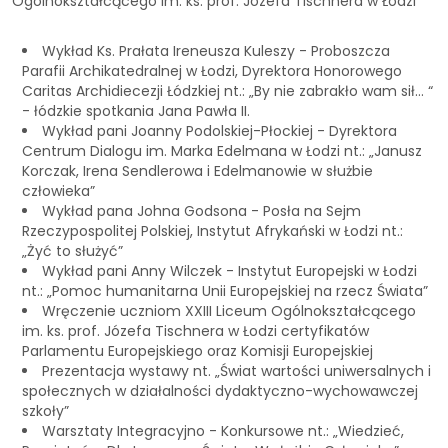
Ogólnokształcącego im. ks. prof. Józefa Tischnera w Łodzi
Wykład Ks. Prałata Ireneusza Kuleszy - Proboszcza
Parafii Archikatedralnej w Łodzi, Dyrektora Honorowego
Caritas Archidiecezji Łódzkiej nt.: „By nie zabrakło wam sił… “
- łódzkie spotkania Jana Pawła II.
Wykład pani Joanny Podolskiej-Płockiej - Dyrektora
Centrum Dialogu im. Marka Edelmana w Łodzi nt.: „Janusz
Korczak, Irena Sendlerowa i Edelmanowie w służbie
człowieka”
Wykład pana Johna Godsona - Posła na Sejm
Rzeczypospolitej Polskiej, Instytut Afrykański w Łodzi nt.:
„Żyć to służyć”
Wykład pani Anny Wilczek - Instytut Europejski w Łodzi
nt.: „Pomoc humanitarna Unii Europejskiej na rzecz Świata”
Wręczenie uczniom XXIII Liceum Ogólnokształcącego
im. ks. prof. Józefa Tischnera w Łodzi certyfikatów
Parlamentu Europejskiego oraz Komisji Europejskiej
Prezentacja wystawy nt. „Świat wartości uniwersalnych i
społecznych w działalności dydaktyczno-wychowawczej
szkoły”
Warsztaty Integracyjno - Konkursowe nt.: „Wiedzieć,