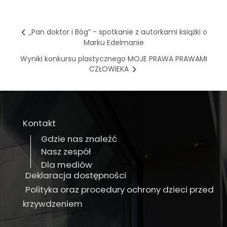
„Pan doktor i Bóg” - spotkanie z autorkami książki o
Marku Edelmanie
Wyniki konkursu plastycznego MOJE PRAWA PRAWAMI
CZŁOWIEKA
Kontakt
Gdzie nas znaleźć
Nasz zespół
Dla mediów
Deklaracja dostępności
Polityka oraz procedury ochrony dzieci przed
krzywdzeniem