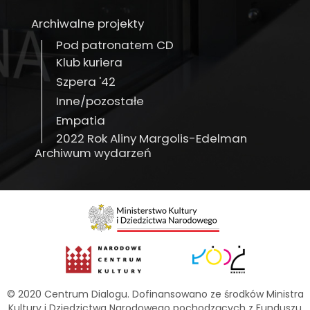
Archiwalne projekty
Pod patronatem CD
Klub kuriera
Szpera '42
Inne/pozostałe
Empatia
2022 Rok Aliny Margolis-Edelman
Archiwum wydarzeń
© 2020 Centrum Dialogu. Dofinansowano ze środków Ministra
Kultury i Dziedzictwa Narodowego pochodzących z Funduszu