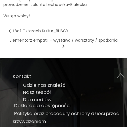
prowadzenie: Jolanta Lechowska-Białecka
Wstęp wolny!
Łódź Czterech Kultur_BLISCY
Elementarz empatii – wystawa / warsztaty / spotkania
Kontakt
Gdzie nas znaleźć
Nasz zespół
Dla mediów
Deklaracja dostępności
Polityka oraz procedury ochrony dzieci przed
krzywdzeniem