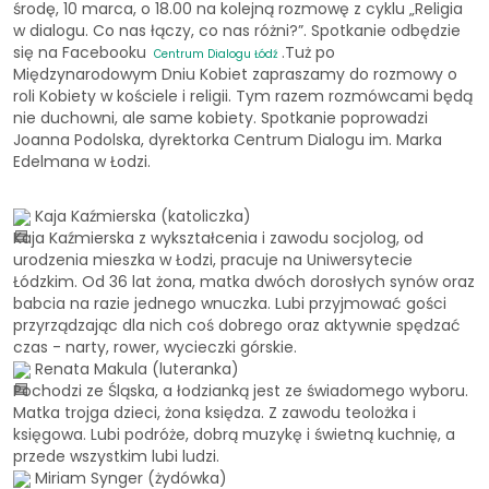
środę, 10 marca, o 18.00 na kolejną rozmowę z cyklu „Religia
w dialogu. Co nas łączy, co nas różni?”. Spotkanie odbędzie
się na Facebooku
.Tuż po
Centrum Dialogu Łódź
Międzynarodowym Dniu Kobiet zapraszamy do rozmowy o
roli Kobiety w kościele i religii. Tym razem rozmówcami będą
nie duchowni, ale same kobiety. Spotkanie poprowadzi
Joanna Podolska, dyrektorka Centrum Dialogu im. Marka
Edelmana w Łodzi.
Kaja Kaźmierska (katoliczka)
Kaja Kaźmierska z wykształcenia i zawodu socjolog, od
urodzenia mieszka w Łodzi, pracuje na Uniwersytecie
Łódzkim. Od 36 lat żona, matka dwóch dorosłych synów oraz
babcia na razie jednego wnuczka. Lubi przyjmować gości
przyrządzając dla nich coś dobrego oraz aktywnie spędzać
czas - narty, rower, wycieczki górskie.
Renata Makula (luteranka)
Pochodzi ze Śląska, a łodzianką jest ze świadomego wyboru.
Matka trojga dzieci, żona księdza. Z zawodu teolożka i
księgowa. Lubi podróże, dobrą muzykę i świetną kuchnię, a
przede wszystkim lubi ludzi.
Miriam Synger (żydówka)