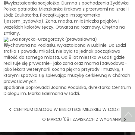
Z wykształcenia socjolożka. Dumna z pochodzenia Żydówka.
Polska patriotka. Mieszkanka Krakowa z przerwami na Izrael i
Łódź. Edukatorka. Początkująca Instagramerka
(jestem_zydowka). Żona, matka, miłośniczka pająków i
wszelkich kolorów tęczy. Otwarta na rozmowy. Chętna na
zmiany.
Ewa Korycka-Grzegorczyk (prawosławna)
Wychowana na Podlasiu, wykształcona w Lublinie. Do Łodzi
trafiła z powodu miłości, nie była to jednak początkowo
miłość do samego miasta. Od 8 lat mieszka w Łodzi gdzie
realizuje się prywatnie- jako żona oraz mama i zawodowo-
jako lekarz weterynarii. Kocha piękno przyrody i muzykę, z
którymi spotyka się śpiewając muzykę cerkiewną w chórach
prawosławnych.
Spotkanie poprowadzi Joanna Podolska, dyrektorka Centrum
Dialogu im. Marka Edelmana w Łodzi.
CENTRUM DIALOGU W BIBLIOTECE MIEJSKIEJ W ŁODZI
O MARCU '68 I ZAPISKACH Z WYGNANIA