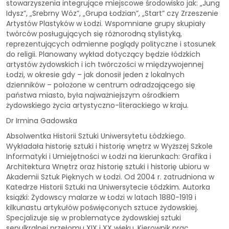
stowarzyszenia integrujące miejscowe środowisko jak: „Jung
Idysz”, „Srebrny Wóz”, „Grupa Łodzian”, „Start” czy Zrzeszenie
Artystów Plastyków w Łodzi. Wspomniane grupy skupiały
twórców posługujących się różnorodną stylistyką,
reprezentujących odmienne poglądy polityczne i stosunek
do religii. Planowany wykład dotyczący będzie łódzkich
artystów żydowskich i ich twórczości w międzywojennej
Łodzi, w okresie gdy – jak donosił jeden z lokalnych
dzienników – położone w centrum odradzającego się
państwa miasto, była najważniejszym ośrodkiem
żydowskiego życia artystyczno-literackiego w kraju.
Dr Irmina Gadowska
Absolwentka Historii Sztuki Uniwersytetu Łódzkiego.
Wykładała historię sztuki i historię wnętrz w Wyższej Szkole
Informatyki i Umiejętności w Łodzi na kierunkach: Grafika i
Architektura Wnętrz oraz historię sztuki i historię ubioru w
Akademii Sztuk Pięknych w Łodzi. Od 2004 r. zatrudniona w
Katedrze Historii Sztuki na Uniwersytecie Łódzkim. Autorka
książki: Żydowscy malarze w Łodzi w latach 1880-1919 i
kilkunastu artykułów poświęconych sztuce żydowskiej.
Specjalizuje się w problematyce żydowskiej sztuki
sepulkralnej przełomu XIX i XX wieku. Kierownik prac