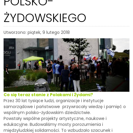
POLSKO-
ŻYDOWSKIEGO
Utworzono: piątek, 9 lutego 2018
Co się teraz stanie z Polakami i Żydami?
Przez 30 lat tysiące ludzi, organizacje i instytucje
samorządowe i państwowe przywracały wiedzę i pamięć o
wspólnym polsko-żydowskim dziedzictwie.
Powstały wspólne projekty artystyczne, naukowe i
edukacyjne. Budowaliśmy mosty porozumienia i
międzyludzkiej solidarności. To wzbudzało szacunek i