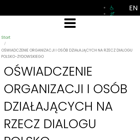
EN
Start
OŚWIADCZENIE ORGANIZACJI I OSÓB DZIAŁAJĄCYCH NA RZECZ DIALOGU
POLSKO-ŻYDOWSKIEGO
OŚWIADCZENIE
ORGANIZACJI I OSÓB
DZIAŁAJĄCYCH NA
RZECZ DIALOGU