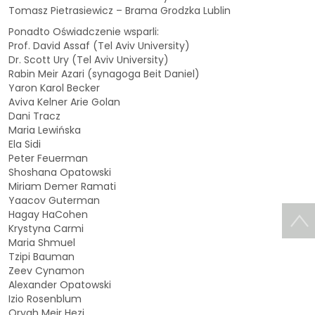
Tomasz Pietrasiewicz – Brama Grodzka Lublin
Ponadto Oświadczenie wsparli:
Prof. David Assaf (Tel Aviv University)
Dr. Scott Ury (Tel Aviv University)
Rabin Meir Azari (synagoga Beit Daniel)
Yaron Karol Becker
Aviva Kelner Arie Golan
Dani Tracz
Maria Lewińska
Ela Sidi
Peter Feuerman
Shoshana Opatowski
Miriam Demer Ramati
Yaacov Guterman
Hagay HaCohen
Krystyna Carmi
Maria Shmuel
Tzipi Bauman
Zeev Cynamon
Alexander Opatowski
Izio Rosenblum
Oryah Meir Hezi