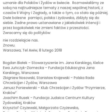
uznanie dla Polaków i Żydów w świecie. Rozmawialiśmy ze
sobą na najtrudniejsze tematy z naszej wspólnej historii, z
czasów II Wojny i Zagłady, a także o tym, co stało się później.
Dwie bolesne pamięci, polska i żydowska, zbliżyły się do
siebie. Żadne prawo ustanawiane z jakiekolwiek intencji i
przez kogokolwiek nie zmieni faktów z przeszłości.
Zwracamy się do polityków:
nie rozdzielajcie nas.
Znowu.
Warszawa, Tel Awiw, 8 lutego 2018
Bogdan Białek – Stowarzyszenie im. Jana Karskiego, Kielce
Ewa Juńczyk-Ziomecka – Fundacja Edukacyjna Jana
Karskiego, Warszawa
Zbigniew Nosowski, Stanisław Krajewski – Polska Rada
Chrześcijan i Żydów, Warszawa
Janusz Poniewierski – Klub Chrześcijan i Żydów “Przymierze,
Kraków”
Joachim Rusek – Fundacja Judaica Centrum Kultury
Żydowskiej, Kraków
Krzysztof Czyżewski, Małgorzata Czyżewska,