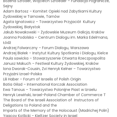
Bożena Szroder, Wojciech Szroeder – Fundacja Pogranicze,
Sejny
Adam Bartosz – Komitet Opieki nad Zabytkami Kultury
Żydowskiej w Tarnowie, Tarnów
Agata Ignatowicz – Towarzystwo Przyjaciół Kultury
Żydowskiej, Białystok
Jakub Nowakowski – Żydowskie Muzeum Galicja, Kraków
Joanna Podolska – Centrum Dialogu im. Marka Edelmana,
Łódź
Andrzej Folwarczny – Forum Dialogu, Warszawa
Andrzej Białek – Instytut Kultury Spotkania i Dialogu, Kielce
Paula sawicka – Stowarzyszenie Otwarta Rzeczpospolita
Janusz Makuch – Festiwal Kultury Żydowskiej, Kraków
lona Dworak-Cousin, Zvi Henryk Kelner – Towarzystwo
Przyjaźni Izrael-Polska
Lili Haber – Forum of Israelis of Polish Origin
Batia Gilad – International Korczak Association
Ewa Tanous – Towarzystwo Polonijne Piast w Izraelu
Henryk Lewiński, Israel-Poland Chamber of Commerce T
The Board of the Israeli Association of Instructors of
Deligations to Poland and the
Imparts of the Memory of the Holocaust (Madrichej Polin)
Yaacov Kotlicki – Kieltzer Society in Israel