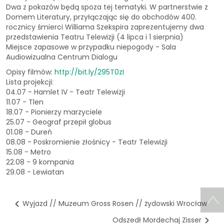
Dwa z pokazów będą spoza tej tematyki. W partnerstwie z
Domem Literatury, przyłączając się do obchodów 400.
rocznicy śmierci Williama Szekspira zaprezentujemy dwa
przedstawienia Teatru Telewizji (4 lipca i 1 sierpnia)
Miejsce zapasowe w przypadku niepogody - Sala
Audiowizualna Centrum Dialogu
Opisy filmów:
http://bit.ly/295T0zI
Lista projekcji:
04.07 - Hamlet IV - Teatr Telewizji
11.07 - Tlen
18.07 - Pionierzy marzyciele
25.07 - Geograf przepił globus
01.08 - Dureń
08.08 - Poskromienie złośnicy - Teatr Telewizji
15.08 - Metro
22.08 - 9 kompania
29.08 - Lewiatan
Wyjazd // Muzeum Gross Rosen // żydowski Wrocław
Odszedł Mordechaj Zisser