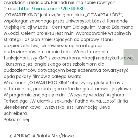
związkach i relacjach, Farhadi nie ma sobie równych.
Trailer:
https://vimeo.com/267135630
„OTWARTE KINO” jest częścią projektu „OTWARTA ŁÓDŹ”,
współorganizowanego przez Uniwersytet Łódzki, Komendę
Miejską Policji w Łodzi i Centrum Dialogu im. Marka Edelmana
w Łodzi. Celem projektu jest m.in. wypracowanie wspólnych
strategii i działań zmierzających do poprawy stanu
bezpieczeństwa, jak również stopnia integracji
cudzoziemców na terenie Łodzi. Warsztatom dla
funkcjonariuszy KMP z zakresu komunikacji międzykulturowej
i kursom z jęz. angielskiego oraz szkoleniom dla
cudzoziemców dotyczącym bezpieczeństwa towarzyszyć
będą pokazy filmów z całego świata.
W ramach „OTWARTEGO KINA” obejrzymy głośne filmy z
ostatnich lat, prezentujące różne kręgi kulturowe i językowe.
W programie znajdą się m.in.: „Wszyscy wiedzą” Asghara
Farhadiego, „W ułamku sekundy” Fatiha Akina, „Lato” Kiriłła
Sieriebriennikowa, „Wszystko jest iluminacją” Lieva
Schreibera.
Pokaż mniej
APLIKACJA Bałuty Stre/Nowe