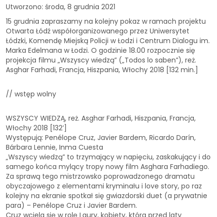
Utworzono: środa, 8 grudnia 2021
15 grudnia zapraszamy na kolejny pokaz w ramach projektu
Otwarta Łódź współorganizowanego przez Uniwersytet
Łódzki, Komendę Miejską Policji w Łodzi i Centrum Dialogu im.
Marka Edelmana w Łodzi. O godzinie 18.00 rozpocznie się
projekcja filmu „Wszyscy wiedzą” („Todos lo saben”), reż.
Asghar Farhadi, Francja, Hiszpania, Włochy 2018 [132 min.]
// wstęp wolny
WSZYSCY WIEDZĄ, reż. Asghar Farhadi, Hiszpania, Francja,
Włochy 2018 [132’]
Występują: Penélope Cruz, Javier Bardem, Ricardo Darín,
Bárbara Lennie, Inma Cuesta
„Wszyscy wiedzą” to trzymający w napięciu, zaskakujący i do
samego końca mylący tropy nowy film Asghara Farhadiego.
Za sprawą tego mistrzowsko poprowadzonego dramatu
obyczajowego z elementami kryminału i love story, po raz
kolejny na ekranie spotkał się gwiazdorski duet (a prywatnie
para) – Penélope Cruz i Javier Bardem.
Cruz wciela się w rolę Laury, kobiety, która przed laty