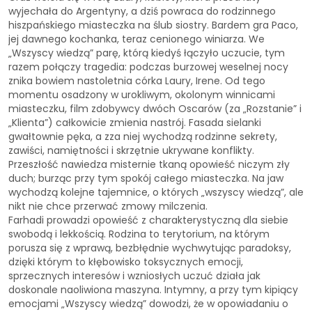
wyjechała do Argentyny, a dziś powraca do rodzinnego
hiszpańskiego miasteczka na ślub siostry. Bardem gra Paco,
jej dawnego kochanka, teraz cenionego winiarza. We
„Wszyscy wiedzą” parę, którą kiedyś łączyło uczucie, tym
razem połączy tragedia: podczas burzowej weselnej nocy
znika bowiem nastoletnia córka Laury, Irene. Od tego
momentu osadzony w urokliwym, okolonym winnicami
miasteczku, film zdobywcy dwóch Oscarów (za „Rozstanie” i
„Klienta”) całkowicie zmienia nastrój. Fasada sielanki
gwałtownie pęka, a zza niej wychodzą rodzinne sekrety,
zawiści, namiętności i skrzętnie ukrywane konflikty.
Przeszłość nawiedza misternie tkaną opowieść niczym zły
duch; burząc przy tym spokój całego miasteczka. Na jaw
wychodzą kolejne tajemnice, o których „wszyscy wiedzą”, ale
nikt nie chce przerwać zmowy milczenia.
Farhadi prowadzi opowieść z charakterystyczną dla siebie
swobodą i lekkością. Rodzina to terytorium, na którym
porusza się z wprawą, bezbłędnie wychwytując paradoksy,
dzięki którym to kłębowisko toksycznych emocji,
sprzecznych interesów i wzniosłych uczuć działa jak
doskonale naoliwiona maszyna. Intymny, a przy tym kipiący
emocjami „Wszyscy wiedzą” dowodzi, że w opowiadaniu o