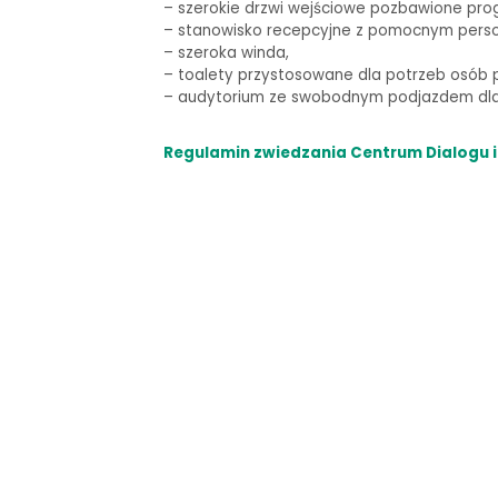
–
szerokie drzwi wejściowe pozbawione pro
– stanowisko recepcyjne z pomocnym pers
– szeroka winda,
–
toalety przystosowane dla potrzeb osób p
–
audytorium ze swobodnym podjazdem dla 
Regulamin zwiedzania Centrum Dialogu i