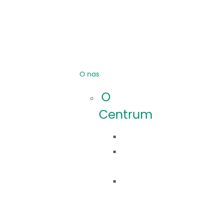
O nas
O
Centrum
Idea
Co
robimy?
Nasza
historia