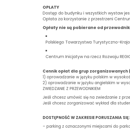
OPŁATY
Dostęp do budynku i wszystkich wystaw je
Opłata za korzystanie z przestrzeni Centru
Opłaty nie są pobierane od przewodni
Polskiego Towarzystwa Turystyczno-Krajo
Centrum Inicjatyw na rzecz Rozwoju REGI
Cennik opłat dla grup zorganizowanych 
1) oprowadzanie w języku polskim w wysokości 
2) oprowadzanie w języku angielskim w wysoko
ZWIEDZANIE Z PRZEWODNIKIEM
Jeśli chcesz umówić się na zwiedzanie z prz
Jeśli chcesz zorganizować wykład dla stude
DOSTĘPNOŚĆ W ZAKRESIE PORUSZANIA SIĘ:
– parking z oznaczonymi miejscami do park