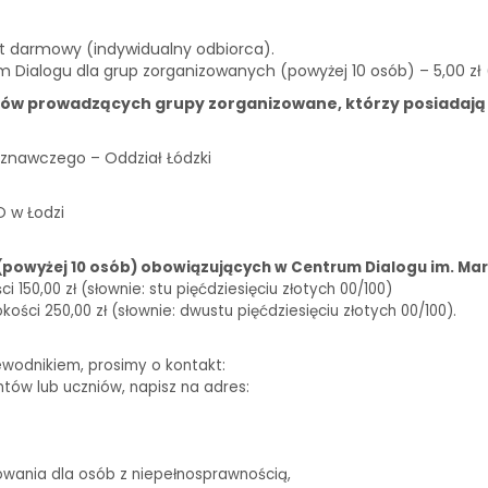
st darmowy (indywidualny odbiorca).
m Dialogu dla grup zorganizowanych (powyżej 10 osób) – 5,00 zł
ków prowadzących grupy zorganizowane, którzy posiadają
znawczego – Oddział Łódzki
O w Łodzi
(powyżej 10 osób) obowiązujących w Centrum Dialogu im. Mar
150,00 zł (słownie: stu pięćdziesięciu złotych 00/100)
ści 250,00 zł (słownie: dwustu pięćdziesięciu złotych 00/100).
ewodnikiem, prosimy o kontakt:
biuro@centrumdialogu.com
ntów lub uczniów, napisz na adres:
edukacja@centrumdialogu.com
owania dla osób z niepełnosprawnością,