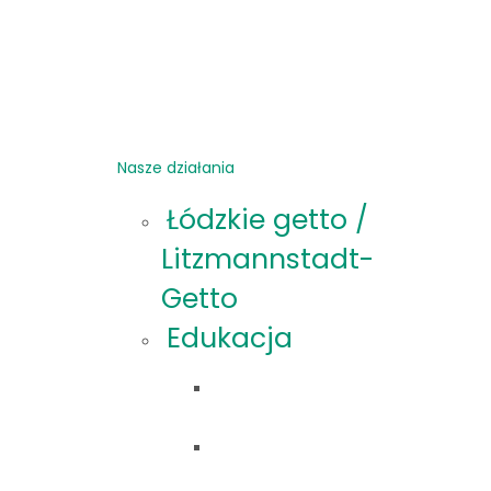
Nasze działania
Łódzkie getto /
Litzmannstadt-
Getto
Edukacja
Oferta
edukacyjna
Materiały
edukacyjne