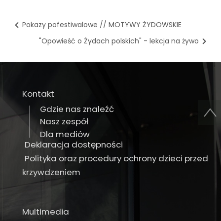
Pokazy pofestiwalowe // MOTYWY ŻYDOWSKIE
"Opowieść o Żydach polskich" - lekcja na żywo
Kontakt
Gdzie nas znaleźć
Nasz zespół
Dla mediów
Deklaracja dostępności
Polityka oraz procedury ochrony dzieci przed
krzywdzeniem
Multimedia