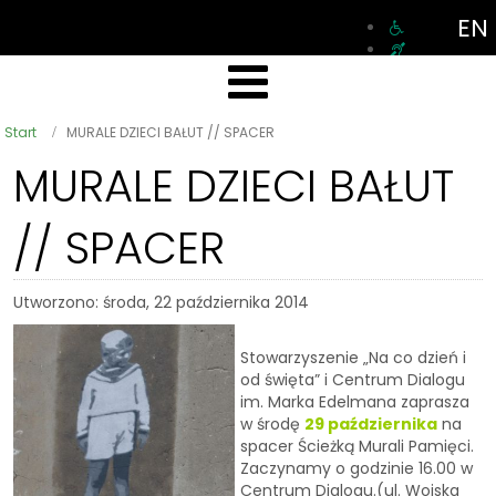
EN
Start
MURALE DZIECI BAŁUT // SPACER
MURALE DZIECI BAŁUT
// SPACER
Utworzono: środa, 22 października 2014
Stowarzyszenie „Na co dzień i
od święta” i Centrum Dialogu
im. Marka Edelmana zaprasza
w środę
29 października
na
spacer Ścieżką Murali Pamięci.
Zaczynamy o godzinie 16.00 w
Centrum Dialogu.(ul. Wojska