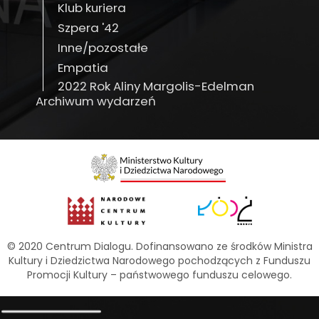
Klub kuriera
Szpera '42
Inne/pozostałe
Empatia
2022 Rok Aliny Margolis-Edelman
Archiwum wydarzeń
© 2020 Centrum Dialogu. Dofinansowano ze środków Ministra
Kultury i Dziedzictwa Narodowego pochodzących z Funduszu
Promocji Kultury – państwowego funduszu celowego.