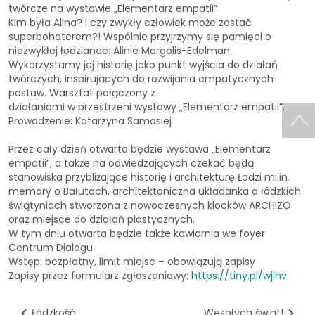
twórcze na wystawie „Elementarz empatii”
Kim była Alina? I czy zwykły człowiek może zostać
superbohaterem?! Wspólnie przyjrzymy się pamięci o
niezwykłej łodziance: Alinie Margolis-Edelman.
Wykorzystamy jej historię jako punkt wyjścia do działań
twórczych, inspirujących do rozwijania empatycznych
postaw. Warsztat połączony z
działaniami w przestrzeni wystawy „Elementarz empatii”.
Prowadzenie: Katarzyna Samosiej
Przez cały dzień otwarta będzie wystawa „Elementarz
empatii”, a także na odwiedzających czekać będą
stanowiska przybliżające historię i architekturę Łodzi mi.in.
memory o Bałutach, architektoniczna układanka o łódzkich
świątyniach stworzona z nowoczesnych klocków ARCHIZO
oraz miejsce do działań plastycznych.
W tym dniu otwarta będzie także kawiarnia we foyer
Centrum Dialogu.
Wstęp: bezpłatny, limit miejsc – obowiązują zapisy
Zapisy przez formularz zgłoszeniowy:
https://tiny.pl/wjlhv
Łódzkość
Wesołych świąt!