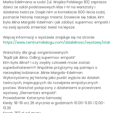
Marka Edelmana w Łodzi (ul. Wojska Polskiego 83) zaprasza
dzieci ze szkół podstawowych klas I-IV na warsztaty i
działania twórcze. Dzięki nim w kontekście 600-lecia Łodzi,
poznacie historię naszego miasta. Dowiecie się także, kim
była Alina Margolis-Edelman i jak zdobyć supermoc empatii i
na swój sposób zmieniać świat na lepsze.
Więcej informacji o wystawie znajduje się na stronie:
https://www.centrumdialogu.com/dzialalnosc/wystawy/stale
Warsztaty dla grup zorganizowanych
"Bądź jak Alina. Odkryj supermoc empatii”
Kim była Alina? I czy zwykły człowiek może zostać
superbohaterem?! Wspólnie przyjrzymy się pamięci o
niezwykłej łodziance: Alinie Margolis-Edelman.
Wykorzystamy jej historię jako punkt wyjścia do działań
twórczych, inspirujących do rozwijania empatycznych
postaw. Warsztat połączony z działaniami w przestrzeni
wystawy „Elementarz empatii”.
Prowadzenie: Katarzyna Samosiej
Kiedy: 18-19 orz 26 stycznia w godzinach 10.00-11.30 i 12.00-
13.30
Koszt: 250 zł od grupy