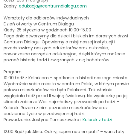
Zapisy:
edukacja@centrumdialogu.com
Warsztaty dla odbiorców indywidualnych
Dzień otwarty w Centrum Dialogu
Kiedy: 25 stycznia w godzinach 10.00-15.00
Tego dnia otworzymy dla dzieci i bliskich im dorosłych drzwi
Centrum Dialogu. Opowiemy o misji naszej instytucji i
przedstawimy naszych edukatorów oraz autorskie,
nowoczesne narzędzia edukacyjne, dzięki którym możecie
poznać historię Łodzi i związanych z nią bohaterów.
Program:
10.00 Łódź z Kolorkiem – spotkanie o historii naszego miasta
Wyobraźcie sobie miasto w centrum Polski, w którym prawie
połowa mieszkańców nie była Polakami. Tak właśnie
wyglądała Łódź przed II wojną światową. Na wycieczkę po jej
ulicach zabierze Was najmłodszy przewodnik po Łodzi –
Kolorek. Razem z nim poznacie mieszkańców oraz
codzienne życie w przedwojennej Łodzi.
Prowadzenie: Justyna Tomaszewska i
Kolorek z Łodzi
12.00 Bądź jak Alina. Odkryj supermoc empatii” – warsztaty