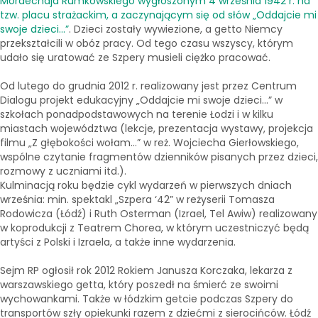
Mordechaja Rumkowskiego wygłoszonym 4 września 1942 r. na
tzw. placu strażackim, a zaczynającym się od słów „Oddajcie mi
swoje dzieci...”
. Dzieci zostały wywiezione, a getto Niemcy
przekształcili w obóz pracy. Od tego czasu wszyscy, którym
udało się uratować ze Szpery musieli ciężko pracować.
Od lutego do grudnia 2012 r. realizowany jest przez Centrum
Dialogu projekt edukacyjny „Oddajcie mi swoje dzieci...” w
szkołach ponadpodstawowych na terenie Łodzi i w kilku
miastach województwa (lekcje, prezentacja wystawy, projekcja
filmu „Z głębokości wołam...” w reż. Wojciecha Gierłowskiego,
wspólne czytanie fragmentów dzienników pisanych przez dzieci,
rozmowy z uczniami itd.).
Kulminacją roku będzie cykl wydarzeń w pierwszych dniach
września: min. spektakl „Szpera ‘42” w reżyserii Tomasza
Rodowicza (Łódź) i Ruth Osterman (Izrael, Tel Awiw) realizowany
w koprodukcji z Teatrem Chorea, w którym uczestniczyć będą
artyści z Polski i Izraela, a także inne wydarzenia.
Sejm RP ogłosił rok 2012 Rokiem Janusza Korczaka, lekarza z
warszawskiego getta, który poszedł na śmierć ze swoimi
wychowankami. Także w łódzkim getcie podczas Szpery do
transportów szły opiekunki razem z dziećmi z sierocińców. Łódź