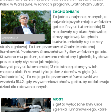
Polski w Warszawie, w ramach programu „Patriotyzm Jutra”.
ZACHODNIA 14
To jedno z najmniej znanych, a
najważniejszych miejsc w łódzkim
getcie. Przy ul. Lutomierskiej 13
znajdowały się biura żydowskiej
straży ogniowej. Na tyłach
budynku mieściły się koszary
straży ogniowej. To tam przemawiał Chaim Mordechaj
Rumkowski, Przełożony Starszeństwa Żydów w łódzkim getcie.
Stawiano mu podium, ustawiano mikrofony i głośniki, by słowa
prezesa były słyszane jak najdalej.
Budynki przy ul. lutomierskiej 13 nie istnieją, stanęły w ich
miejscu bloki. Przetrwał tylko jeden z domów w głębi (ul.
Zachodnia 14). To na jego tle przemawiał Rumkowski we
wrześniu 1942, gdy wzywał mieszkańców getta, by oddali swoje
dzieci dla ratowania innych.
MOST
Z getta wyłączone były ulice
Zgierska i Limanowskiego, które