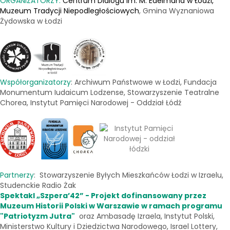
ORGANIZATORZY:
Centrum Dialogu im. M. Edelmana w Łodzi,
Muzeum Tradycji Niepodległościowych
, Gmina Wyznaniowa
Żydowska w Łodzi
Współorganizatorzy
: Archiwum Państwowe w Łodzi, Fundacja
Monumentum Iudaicum Lodzense, Stowarzyszenie Teatralne
Chorea, Instytut Pamięci Narodowej - Oddział Łódź
Partnerzy
: Stowarzyszenie Byłych Mieszkańców Łodzi w Izraelu,
Studenckie Radio Żak
Spektakl „Szpera’42” - Projekt dofinansowany przez
Muzeum Historii Polski w Warszawie
w ramach programu
"Patriotyzm Jutra"
oraz Ambasadę Izraela, Instytut Polski,
Ministerstwo Kultury i Dziedzictwa Narodowego, Israel Lottery,