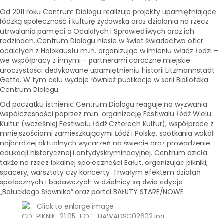
Od 2011 roku Centrum Dialogu realizuje projekty upamiętniające
łódzką społeczność i kulturę żydowską oraz działania na rzecz
utrwalania pamięci o Ocalałych i Sprawiedliwych oraz ich
rodzinach. Centrum Dialogu niesie w świat świadectwo ofiar
ocalałych z Holokaustu m.in. organizując w imieniu władz Łodzi –
we współpracy z innymi - partnerami coroczne miejskie
uroczystości dedykowane upamiętnieniu historii Litzmannstadt
Getto. W tym celu wydaje również publikacje w serii Biblioteka
Centrum Dialogu.
Od początku istnienia Centrum Dialogu reaguje na wyzwania
współczesności poprzez m.in. organizację Festiwalu Łódź Wielu
Kultur (wcześniej Festiwalu Łódź Czterech Kultur), współprace z
mniejszościami zamieszkującymi Łódź i Polskę, spotkania wokół
najbardziej aktualnych wydarzeń na świecie oraz prowadzenie
edukacji historycznej i antydyskryminacyjnej. Centrum działa
także na rzecz lokalnej społeczności Bałut, organizując pikniki,
spacery, warsztaty czy koncerty. Trwałym efektem działań
społecznych i badawczych w dzielnicy są dwie edycje
„Bałuckiego Słownika” oraz portal BAŁUTY STARE/NOWE.