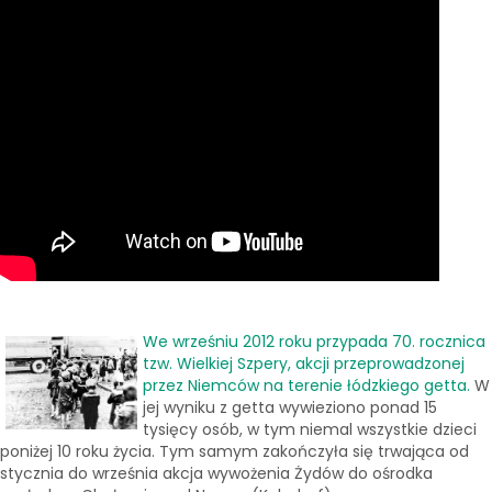
We wrześniu 2012 roku przypada 70. rocznica
tzw. Wielkiej Szpery, akcji przeprowadzonej
przez Niemców na terenie łódzkiego getta.
W
jej wyniku z getta wywieziono ponad 15
tysięcy osób, w tym niemal wszystkie dzieci
poniżej 10 roku życia. Tym samym zakończyła się trwająca od
stycznia do września akcja wywożenia Żydów do ośrodka