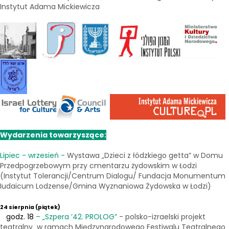
Instytut Adama Mickiewicza
Wydarzenia towarzyszące:
Lipiec - wrzesień -
Wystawa „Dzieci z łódzkiego getta” w Domu
Przedpogrzebowym przy cmentarzu żydowskim w Łodzi
(Instytut Tolerancji/Centrum Dialogu/ Fundacja Monumentum
Iudaicum Lodzense/Gmina Wyznaniowa Żydowska w Łodzi)
24 sierpnia
(piątek)
godz. 18
– „Szpera ’42. PROLOG”
- polsko-izraelski projekt
teatralny w ramach Międzynarodowego Festiwalu Teatralnego