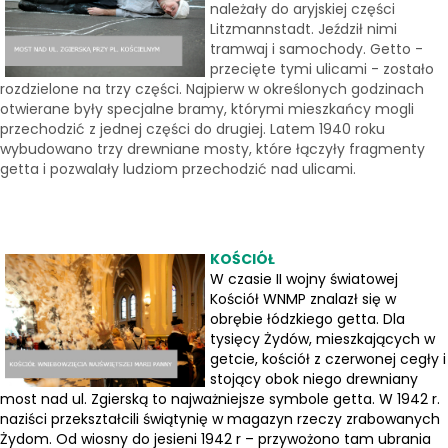
należały do aryjskiej części
Litzmannstadt. Jeździł nimi
tramwaj i samochody. Getto -
przecięte tymi ulicami - zostało
rozdzielone na trzy części. Najpierw w określonych godzinach
otwierane były specjalne bramy, którymi mieszkańcy mogli
przechodzić z jednej części do drugiej. Latem 1940 roku
wybudowano trzy drewniane mosty, które łączyły fragmenty
getta i pozwalały ludziom przechodzić nad ulicami.
KOŚCIÓŁ
W czasie II wojny światowej
Kościół WNMP znalazł się w
obrębie łódzkiego getta. Dla
tysięcy Żydów, mieszkających w
getcie, kościół z czerwonej cegły i
stojący obok niego drewniany
most nad ul. Zgierską to najważniejsze symbole getta. W 1942 r.
naziści przekształcili świątynię w magazyn rzeczy zrabowanych
Żydom. Od wiosny do jesieni 1942 r – przywożono tam ubrania