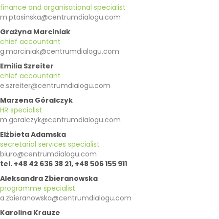
finance and organisational specialist
m.ptasinska@centrumdialogu.com
Grażyna Marciniak
chief accountant
g.marciniak@centrumdialogu.com
Emilia Szreiter
chief accountant
e.szreiter@centrumdialogu.com
Marzena Góralczyk
HR specialist
m.goralczyk@centrumdialogu.com
Elżbieta Adamska
secretarial services specialist
biuro@centrumdialogu.com
tel. +48 42 636 38 21, +48 506 155 911
Aleksandra Zbieranowska
programme specialist
a.zbieranowska@centrumdialogu.com
Karolina Krauze