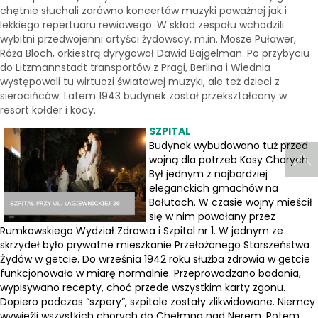
chętnie słuchali zarówno koncertów muzyki poważnej jak i
lekkiego repertuaru rewiowego. W skład zespołu wchodzili
wybitni przedwojenni artyści żydowscy, m.in. Mosze Puławer,
Róża Bloch, orkiestrą dyrygował Dawid Bajgelman. Po przybyciu
do Litzmannstadt transportów z Pragi, Berlina i Wiednia
występowali tu wirtuozi światowej muzyki, ale też dzieci z
sierocińców. Latem 1943 budynek został przekształcony w
resort kołder i kocy.
SZPITAL
Budynek wybudowano tuż przed
wojną dla potrzeb Kasy Chorych.
Był jednym z najbardziej
eleganckich gmachów na
Bałutach. W czasie wojny mieścił
się w nim powołany przez
Rumkowskiego Wydział Zdrowia i Szpital nr 1. W jednym ze
skrzydeł było prywatne mieszkanie Przełożonego Starszeństwa
Żydów w getcie. Do września 1942 roku służba zdrowia w getcie
funkcjonowała w miarę normalnie. Przeprowadzano badania,
wypisywano recepty, choć przede wszystkim karty zgonu.
Dopiero podczas “szpery”, szpitale zostały zlikwidowane. Niemcy
wywieźli wszystkich chorych do Chełmna nad Nerem. Potem