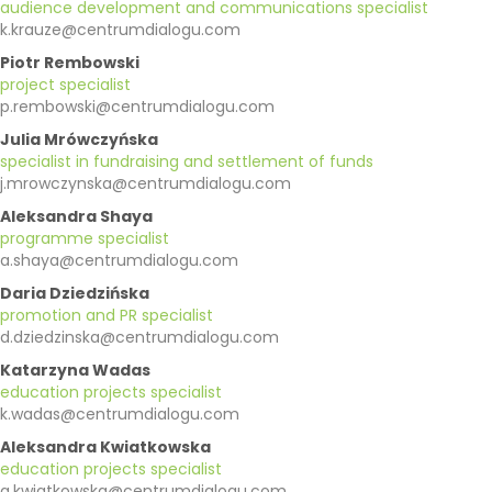
audience development and communications specialist
k.krauze@centrumdialogu.com
Piotr Rembowski
project specialist
p.rembowski@centrumdialogu.com
Julia Mrówczyńska
specialist in fundraising and settlement of funds
j.mrowczynska@centrumdialogu.com
Aleksandra Shaya
programme specialist
a.shaya@centrumdialogu.com
Daria Dziedzińska
promotion and PR specialist
d.dziedzinska@centrumdialogu.com
Katarzyna Wadas
education projects specialist
k.wadas@centrumdialogu.com
Aleksandra Kwiatkowska
education projects specialist
a.kwiatkowska@centrumdialogu.com