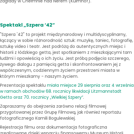
zagłady w Chełmnie nad Nerem (Kulmhof).
Spektakl „Szpera ‘42”
"Szpera '42" to projekt międzynarodowy i multidyscyplinarny,
łączący w sobie różnorodność sztuk: muzykę, taniec, fotografię,
sztukę video i teatr. Jest podróżą do autentycznych miejsc i
historii z łódzkiego getta, jest spotkaniem z mieszkającymi tam
ludźmi i opowieścią o ich życiu. Jest próbą podjęcia szczerego,
żywego dialogu z pamięcią getta i skonfrontowaniem jej z
współczesnym, codziennym życiem przestrzeni miasta w
którym mieszkamy - naszym życiem.
Prezentacja spektaklu
miała miejsce 29 sierpnia oraz 4 września
w ramach obchodów 68. rocznicy likwidacji Litzmannstadt
Getto oraz 70. rocznicy „Wielkiej Szpery”
.
Zapraszamy do obejrzenia zarówno relacji filmowej
przygotowanej przez Grupę Filmową, jak również reportażu
fotograficznego Kamili Bogulewskiej.
Rejestracja filmu oraz dokumentacja fotograficzna
zrealizowane dzięki wsparciu finansowemu Muzeum Historii