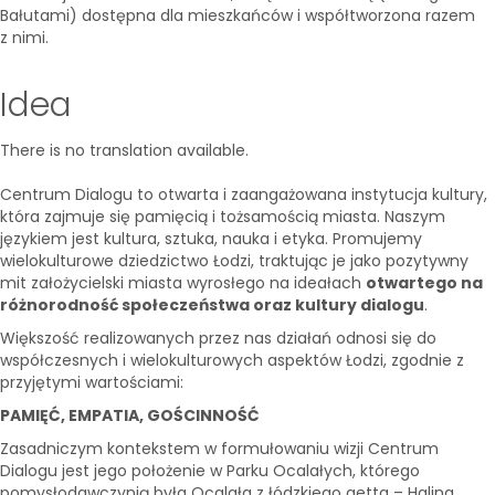
Bałutami) dostępna dla mieszkańców i współtworzona razem
z nimi.
Idea
There is no translation available.
Centrum Dialogu to otwarta i zaangażowana instytucja kultury,
która zajmuje się pamięcią i tożsamością miasta. Naszym
językiem jest kultura, sztuka, nauka i etyka. Promujemy
wielokulturowe dziedzictwo Łodzi, traktując je jako pozytywny
mit założycielski miasta wyrosłego na ideałach
otwartego na
różnorodność społeczeństwa oraz kultury dialogu
.
Większość realizowanych przez nas działań odnosi się do
współczesnych i wielokulturowych aspektów Łodzi, zgodnie z
przyjętymi wartościami:
PAMIĘĆ, EMPATIA, GOŚCINNOŚĆ
Zasadniczym kontekstem w formułowaniu wizji Centrum
Dialogu jest jego położenie w Parku Ocalałych, którego
pomysłodawczynią była Ocalała z łódzkiego getta – Halina