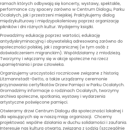
ramach których odbywają się koncerty, wystawy, spektakle,
performance czy spacery zarówno w Centrum Dialogu, Parku
Ocalałych, jak i przestrzeni miejskiej. Praktykujemy dialog
międzykulturowy i międzypokoleniowy poprzez organizację
pikników i dni różnych kultur. Wydajemy książki.
Prowadzimy edukację poprzez wartości, edukację
antydyskryminacyjną i obywatelską adresowaną zarówno do
społeczności polskiej, jak i zagranicznej (w tym osób z
doświadczeniem migranckim). Współdziałamy z młodzieżą.
Tworzymy i włączamy się w akcje społeczne na rzecz
upamiętniania i praw człowieka.
Organizujemy uroczystości rocznicowe związane z historią
Litzmannstadt-Getto, a także urządzamy ceremonie
przyznawania certyfikatów Drzew Pamięci w Parku Ocalałych.
Gromadzimy informacje o rodzinach Ocalałych, tworzymy
archiwa społeczne, spotkania, wystawy i wydarzenia
artystyczne poświęcone pamięci.
Otwieramy drzwi Centrum Dialogu dla społeczności lokalnej i
dla wpisujących się w naszą misję organizacji. Chcemy
projektować wspólne działania w duchu solidarności i zaufania.
Interesuje nas kultura otwarta, związana z Łodzią (szczególnie