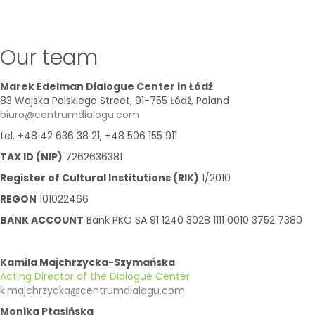
Our team
Marek Edelman Dialogue Center in Łódź
83 Wojska Polskiego Street, 91-755 Łódź, Poland
biuro@centrumdialogu.com
tel. +48 42 636 38 21, +48 506 155 911
TAX ID (NIP)
7262636381
Register of Cultural Institutions (RIK)
1/2010
REGON
101022466
BANK ACCOUNT
Bank PKO SA 91 1240 3028 1111 0010 3752 7380
Kamila Majchrzycka-Szymańska
Acting Director of the Dialogue Center
k.majchrzycka@centrumdialogu.com
Monika Ptasińska