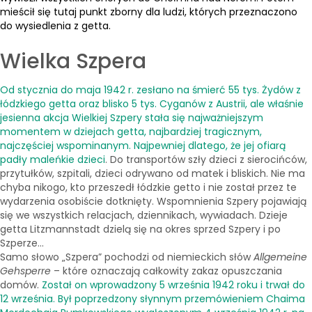
mieścił się tutaj punkt zborny dla ludzi, których przeznaczono
do wysiedlenia z getta.
Wielka Szpera
Od stycznia do maja 1942 r. zesłano na śmierć 55 tys. Żydów z
łódzkiego getta oraz blisko 5 tys. Cyganów z Austrii, ale właśnie
jesienna akcja Wielkiej Szpery stała się najważniejszym
momentem w dziejach getta, najbardziej tragicznym,
najczęściej wspominanym. Najpewniej dlatego, że jej ofiarą
padły maleńkie dzieci
. Do transportów szły dzieci z sierocińców,
przytułków, szpitali, dzieci odrywano od matek i bliskich. Nie ma
chyba nikogo, kto przeszedł łódzkie getto i nie został przez te
wydarzenia osobiście dotknięty. Wspomnienia Szpery pojawiają
się we wszystkich relacjach, dziennikach, wywiadach. Dzieje
getta Litzmannstadt dzielą się na okres sprzed Szpery i po
Szperze...
Samo słowo „Szpera” pochodzi od niemieckich słów
Allgemeine
Gehsperre
– które oznaczają całkowity zakaz opuszczania
domów.
Został on wprowadzony 5 września 1942 roku i trwał do
12 września. Był poprzedzony słynnym przemówieniem Chaima