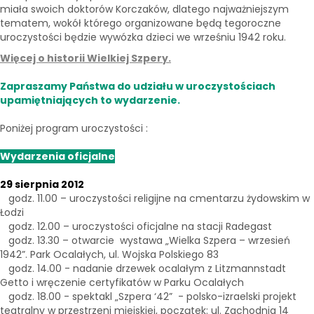
miała swoich doktorów Korczaków, dlatego najważniejszym
tematem, wokół którego organizowane będą tegoroczne
uroczystości będzie wywózka dzieci we wrześniu 1942 roku.
Więcej o historii Wielkiej Szpery.
Zapraszamy Państwa do udziału w uroczystościach
upamiętniających to wydarzenie.
Poniżej program uroczystości :
Wydarzenia oficjalne
29 sierpnia 2012
godz. 11.00 – uroczystości religijne na cmentarzu żydowskim w
Łodzi
godz. 12.00 – uroczystości oficjalne na stacji Radegast
godz. 13.30 – otwarcie wystawa „Wielka Szpera – wrzesień
1942”. Park Ocalałych, ul. Wojska Polskiego 83
godz. 14.00 - nadanie drzewek ocalałym z Litzmannstadt
Getto i wręczenie certyfikatów w Parku Ocalałych
godz. 18.00 - spektakl „Szpera ‘42” - polsko-izraelski projekt
teatralny w przestrzeni miejskiej, początek: ul. Zachodnia 14