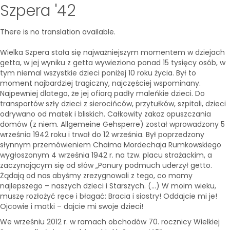
Szpera '42
There is no translation available.
Wielka Szpera stała się najważniejszym momentem w dziejach
getta, w jej wyniku z getta wywieziono ponad 15 tysięcy osób, w
tym niemal wszystkie dzieci poniżej 10 roku życia. Był to
moment najbardziej tragiczny, najczęściej wspominany.
Najpewniej dlatego, że jej ofiarą padły maleńkie dzieci. Do
transportów szły dzieci z sierocińców, przytułków, szpitali, dzieci
odrywano od matek i bliskich. Całkowity zakaz opuszczania
domów (z niem. Allgemeine Gehsperre) został wprowadzony 5
września 1942 roku i trwał do 12 września. Był poprzedzony
słynnym przemówieniem Chaima Mordechaja Rumkowskiego
wygłoszonym 4 września 1942 r. na tzw. placu strażackim, a
zaczynającym się od słów „Ponury podmuch uderzył getto.
Żądają od nas abyśmy zrezygnowali z tego, co mamy
najlepszego – naszych dzieci i Starszych. (…) W moim wieku,
muszę rozłożyć ręce i błagać: Bracia i siostry! Oddajcie mi je!
Ojcowie i matki – dajcie mi swoje dzieci!
We wrześniu 2012 r. w ramach obchodów 70. rocznicy Wielkiej