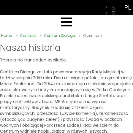
PL
Home
Contrast
Centrum Dialogu
O centrum
Nasza historia
There is no translation available.
Centrum Dialogu zostało powołane decyzją Rady Miejskiej w
Łodzi w sierpniu 2010 roku. Dwa miesiące później, otrzymało imię
Marka Edelmana. Od 2014 roku instytucja mieści się w specjalnie
zaprojektowanym budynku znajdującym się w Parku Ocalałych.
Projekt autorstwa izraelskiego architekta Uriego Shetrita oraz
grupy architektów z biura IMB Architekci ma wymiar
metaforyczny. Budynek składa się z trzech części
symbolizujących: przeszłość (użycie kamienia), teraźniejszość
(otaczająca budynek zieleń) i przyszłość (woda w oczkach
wodnych i okalającej Park rzece Łódce). Nad wejściem do
Centrum widnieje napis „dialog” w różnych językach.