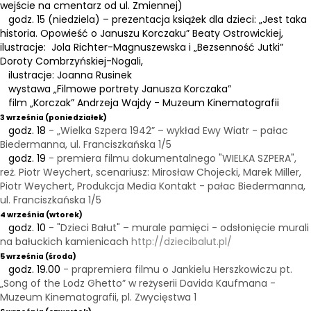
wejście na cmentarz od ul. Zmiennej)
godz. 15 (niedziela) – prezentacja książek dla dzieci: „Jest taka
historia. Opowieść o Januszu Korczaku” Beaty Ostrowickiej,
ilustracje: Jola Richter-Magnuszewska i „Bezsenność Jutki”
Doroty Combrzyńskiej-Nogali,
ilustracje: Joanna Rusinek
wystawa „Filmowe portrety Janusza Korczaka”
film „Korczak” Andrzeja Wajdy - Muzeum Kinematografii
3 września (poniedziałek)
godz. 18
- „Wielka Szpera 1942” – wykład Ewy Wiatr - pałac
Biedermanna, ul. Franciszkańska 1/5
godz. 19
- premiera filmu dokumentalnego "WIELKA SZPERA",
reż. Piotr Weychert, scenariusz: Mirosław Chojecki, Marek Miller,
Piotr Weychert, Produkcja Media Kontakt - pałac Biedermanna,
ul. Franciszkańska 1/5
4 września (wtorek)
godz. 10
- "Dzieci Bałut" – murale pamięci - odsłonięcie murali
na bałuckich kamienicach
http://dziecibalut.pl/
5 września (środa)
godz. 19.00
- prapremiera filmu o Jankielu Herszkowiczu pt.
„Song of the Lodz Ghetto” w reżyserii Davida Kaufmana -
Muzeum Kinematografii, pl. Zwycięstwa 1