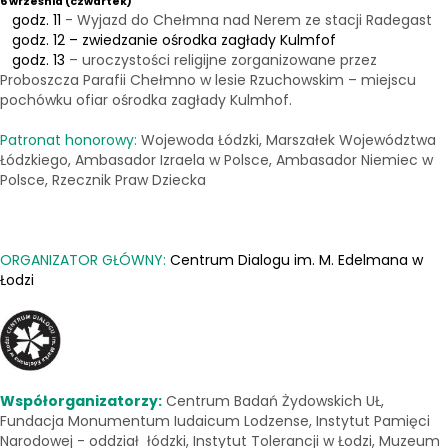
6 września (czwartek)
godz. 11
- Wyjazd do Chełmna nad Nerem ze stacji Radegast
godz. 12 – zwiedzanie ośrodka zagłady Kulmfof
godz. 13
– uroczystości religijne zorganizowane przez
Proboszcza Parafii Chełmno w lesie Rzuchowskim – miejscu
pochówku ofiar ośrodka zagłady Kulmhof.
Patronat honorowy:
Wojewoda Łódzki, Marszałek Województwa
Łódzkiego, Ambasador Izraela w Polsce, Ambasador Niemiec w
Polsce, Rzecznik Praw Dziecka
ORGANIZATOR GŁÓWNY:
Centrum Dialogu im. M. Edelmana w
Łodzi
Współorganizatorzy:
Centrum Badań Żydowskich UŁ,
Fundacja Monumentum Iudaicum Lodzense, Instytut Pamięci
Narodowej - oddział łódzki, Instytut Tolerancji w Łodzi, Muzeum