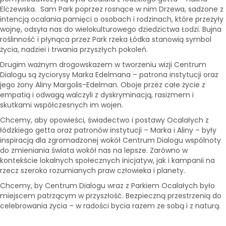
Elczewska. Sam Park poprzez rosnące w nim Drzewa, sadzone z
intencją ocalania pamięci o osobach i rodzinach, które przeżyły
wojnę, odsyła nas do wielokulturowego dziedzictwa Łodzi. Bujna
roślinność i płynąca przez Park rzeka Łódka stanowią symbol
życia, nadziei i trwania przyszłych pokoleń.
Drugim ważnym drogowskazem w tworzeniu wizji Centrum
Dialogu są życiorysy Marka Edelmana – patrona instytucji oraz
jego żony Aliny Margolis-Edelman. Oboje przez całe życie z
empatią i odwagą walczyli z dyskryminacją, rasizmem i
skutkami współczesnych im wojen.
Chcemy, aby opowieści, świadectwo i postawy Ocalałych z
łódzkiego getta oraz patronów instytucji – Marka i Aliny – były
inspiracją dla zgromadzonej wokół Centrum Dialogu wspólnoty
do zmieniania świata wokół nas na lepsze. Zarówno w
kontekście lokalnych społecznych inicjatyw, jak i kampanii na
rzecz szeroko rozumianych praw człowieka i planety.
Chcemy, by Centrum Dialogu wraz z Parkiem Ocalałych było
miejscem patrzącym w przyszłość. Bezpieczną przestrzenią do
celebrowania życia – w radości bycia razem ze sobą i z naturą.