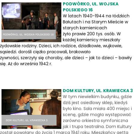
PODWÓRKO, UL. WOJSKA
POLSKIEGO 16
W latach 1940-1944 na łódzkich
Bałutach i na Starym Mieście w
starych kamienicach
żyło prawie 200 tys. osób. W
każdej kamienicy mieszkały
żydowskie rodziny. Dzieci, ich rodzice, dziadkowie, wujkowie,
sąsiedzi. dorośli ciężko pracowali, brakowało
żywności, szerzyły się choroby, ale dzieci – jak to dzieci – bawiły
się. Aż do września 1942 r.
DOM KULTURY, UL. KRAWIECKA 3
W tym niewielkim budynku, gdzie
dziś jest osiedlowy sklep, kiedyś
było kino. Sala miała 400 miejsc i
scenę, gdzie mogła występować
zarówno orkiestra symfoniczna
jak i trupa teatralna. Dom Kultury
został powołany do życia 1 marca 1941 roku. Mieszkańcy getta