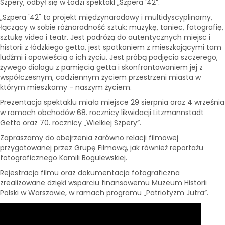
Szpery, odbył się w Łodzi spektakl „Szpera ’42”.
„Szpera '42" to projekt międzynarodowy i multidyscyplinarny,
łączący w sobie różnorodność sztuk: muzykę, taniec, fotografię,
sztukę video i teatr. Jest podróżą do autentycznych miejsc i
historii z łódzkiego getta, jest spotkaniem z mieszkającymi tam
ludźmi i opowieścią o ich życiu. Jest próbą podjęcia szczerego,
żywego dialogu z pamięcią getta i skonfrontowaniem jej z
współczesnym, codziennym życiem przestrzeni miasta w
którym mieszkamy - naszym życiem.
Prezentacja spektaklu miała miejsce 29 sierpnia oraz 4 września
w ramach obchodów 68. rocznicy likwidacji Litzmannstadt
Getto oraz 70. rocznicy „Wielkiej Szpery”.
Zapraszamy do obejrzenia zarówno relacji filmowej
przygotowanej przez Grupę Filmową, jak również reportażu
fotograficznego Kamili Bogulewskiej.
Rejestracja filmu oraz dokumentacja fotograficzna
zrealizowane dzięki wsparciu finansowemu Muzeum Historii
Polski w Warszawie, w ramach programu „Patriotyzm Jutra”.