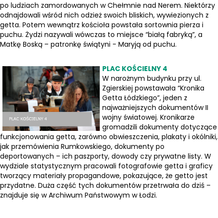
po ludziach zamordowanych w Chełmnie nad Nerem. Niektórzy
odnajdowali wśród nich odzież swoich bliskich, wywiezionych z
getta. Potem wewnątrz kościoła powstała sortownia pierza i
puchu. Żydzi nazywali wówczas to miejsce “białą fabryką”, a
Matkę Boską – patronkę świątyni - Maryją od puchu.
PLAC KOŚCIELNY 4
W narożnym budynku przy ul.
Zgierskiej powstawała “Kronika
Getta Łódzkiego”, jeden z
najważniejszych dokumentów II
wojny światowej. Kronikarze
gromadzili dokumenty dotyczące
funkcjonowania getta, zarówno obwieszczenia, plakaty i okólniki,
jak przemówienia Rumkowskiego, dokumenty po
deportowanych – ich paszporty, dowody czy prywatne listy. W
wydziale statystycznym pracowali fotografowie getta i graficy
tworzący materiały propagandowe, pokazujące, że getto jest
przydatne. Duża część tych dokumentów przetrwała do dziś –
znajduje się w Archiwum Państwowym w Łodzi.