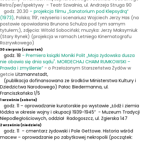
Retro/per/spektywy - Teatr Szwalnia, ul. Andrzeja Struga 90
godz. 20.30
– projekcja filmu „Sanatorium pod Klepsydrą”
(1973)
, Polska; 119’, reżyseria i scenariusz Wojciech Jerzy Has (na
postawie opowiadania Brunona Schulza pod tym samym
tytułem;), zdjęcia: Witold Sobociński; muzyka: Jerzy Maksymiuk
(Stary Rynek) (projekcja w ramach Letniego Kinematografu
Rozrywkowego)
30 sierpnia (czwartek)
godz. 18
- Premiera książki Moniki Polit „Moja żydowska dusza
nie obawia się dnia sądu". MORDECHAJ CHAIM RUMKOWSKI –
Prawda i zmyślenie”
- o Przełożonym Starszeństwa Żydów w
getcie
Litzmannstadt,
(publikacja dofinansowana ze środków Ministerstwa Kultury i
Dziedzictwa Narodowego) Pałac Biedermanna, ul.
Franciszkańska 1/5
1 września (sobota)
godz. 11 – oprowadzanie kuratorskie po wystawie „Łódź i ziemia
łódzka w okresie wojny i okupacji 1939-1945” - Muzeum Tradycji
Niepodległościowych, oddział Radogoszcz, ul. Zgierska 147
2 września (niedziela)
godz. 11 – cmentarz żydowski i Pole Gettowe. Historia wśród
macew – oprowadzanie po zabytkowej nekropolii (początek: