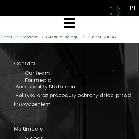
PL
Home
Contrast
Centrum Dialogu
ROK KARSKIEGO
Contact
Our team
For media
Accessibility Statement
Polityka oraz procedury ochrony dzieci przed
krzywdzeniem
Multimedia
Videos