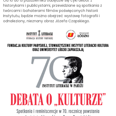
Od 10 do 13 października odbędzie się cykl debat z
historykami i publicystami, przewidziane są spotkania z
twórcami i bohaterami filmów poświęconych historii
Instytutu, będzie można obejrzeć wystawę fotografii i
odnaleziony, nieznany obraz Józefa Czapskiego.