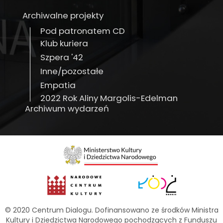
Archiwalne projekty
Pod patronatem CD
Klub kuriera
Szpera '42
Inne/pozostałe
Empatia
2022 Rok Aliny Margolis-Edelman
Archiwum wydarzeń
© 2020 Centrum Dialogu. Dofinansowano ze środków Ministra
Kultury i Dziedzictwa Narodowego pochodzących z Funduszu