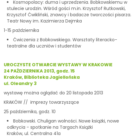
Kosmopolacy: duma i uprzedzenia. Bobkowskiemu w
stulecie urodzin. Wśród gości m.in. Krzysztof Rutkowski,
Krzysztof Ćwikliński, znawcy i badacze tworczości pisarza.
Teatr Nowy im. Kazimierza Dejmka
1-15 października
Ćwiczenia z Bobkowskiego. Warsztaty literacko-
teatralne dla uczniów i studentów
UROCZYSTE OTWARCIE WYSTAWY W KRAKOWIE
24 PAŹDZIERNIKA 2013, godz. 15
Kraków, Biblioteka Jagiellońska
ul. Oleandry 3
wystawę można oglądać do 20 listopada 2013
KRAKÓW // imprezy towarzyszące
25 października, godz. 10
Bobkowski. Chuligan wolności. Nowe książki, nowe
odkrycia - spotkanie na Targach Książki
Kraków, ul. Centralna 41a