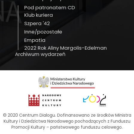
Pod patronatem CD
Klub kuriera
Szpera '42
Inne/pozostałe
Empatia
2022 Rok Aliny Margolis-Edelman
Archiwum wydarzeń
© 2020 Centrum Dialogu. Dofinansowano ze środków Ministra
Kultury i Dziedzictwa Narodowego pochodzących z Funduszu
Promocji Kultury – państwowego funduszu celowego.