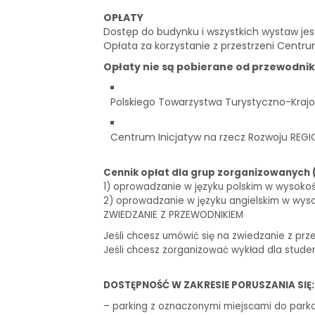
OPŁATY
Dostęp do budynku i wszystkich wystaw je
Opłata za korzystanie z przestrzeni Centru
Opłaty nie są pobierane od przewodni
Polskiego Towarzystwa Turystyczno-Krajo
Centrum Inicjatyw na rzecz Rozwoju REGI
Cennik opłat dla grup zorganizowanych 
1) oprowadzanie w języku polskim w wysokości 
2) oprowadzanie w języku angielskim w wysoko
ZWIEDZANIE Z PRZEWODNIKIEM
Jeśli chcesz umówić się na zwiedzanie z prz
Jeśli chcesz zorganizować wykład dla stude
DOSTĘPNOŚĆ W ZAKRESIE PORUSZANIA SIĘ:
– parking z oznaczonymi miejscami do park