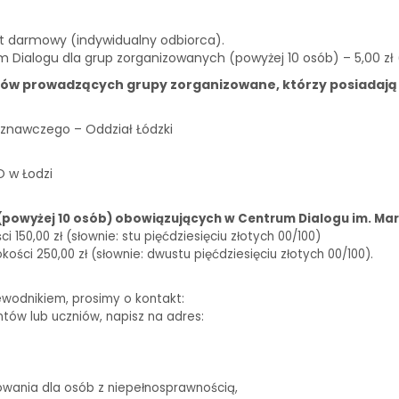
st darmowy (indywidualny odbiorca).
m Dialogu dla grup zorganizowanych (powyżej 10 osób) – 5,00 zł
ków prowadzących grupy zorganizowane, którzy posiadają
znawczego – Oddział Łódzki
O w Łodzi
(powyżej 10 osób) obowiązujących w Centrum Dialogu im. Mar
150,00 zł (słownie: stu pięćdziesięciu złotych 00/100)
ści 250,00 zł (słownie: dwustu pięćdziesięciu złotych 00/100).
ewodnikiem, prosimy o kontakt:
biuro@centrumdialogu.com
ntów lub uczniów, napisz na adres:
edukacja@centrumdialogu.com
owania dla osób z niepełnosprawnością,