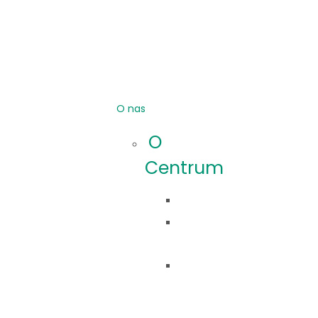
O nas
O
Centrum
Idea
Co
robimy?
Nasza
historia