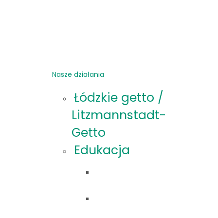
Nasze działania
Łódzkie getto /
Litzmannstadt-
Getto
Edukacja
Oferta
edukacyjna
Materiały
edukacyjne