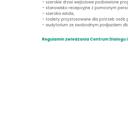
–
szerokie drzwi wejściowe pozbawione pro
– stanowisko recepcyjne z pomocnym pers
– szeroka winda,
–
toalety przystosowane dla potrzeb osób p
–
audytorium ze swobodnym podjazdem dla 
Regulamin zwiedzania Centrum Dialogu i