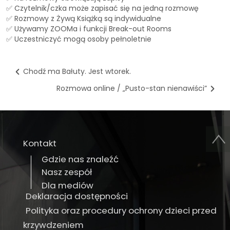
✅ Czytelnik/czka może zapisać się na jedną rozmowę
✅ Rozmowy z Żywą Książką są indywidualne
✅ Używamy ZOOMa i funkcji Break-out Rooms
✅ Uczestniczyć mogą osoby pełnoletnie
Chodź ma Bałuty. Jest wtorek.
Rozmowa online / „Pusto-stan nienawiści”
Kontakt
Gdzie nas znaleźć
Nasz zespół
Dla mediów
Deklaracja dostępności
Polityka oraz procedury ochrony dzieci przed
krzywdzeniem