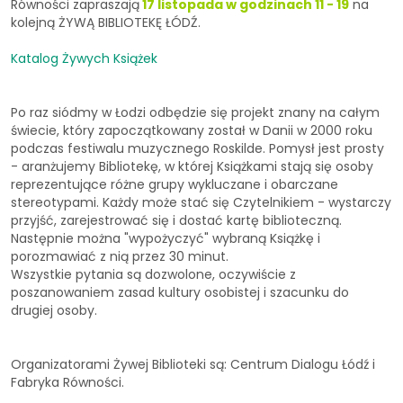
Równości zapraszają
17 listopada w godzinach 11 - 19
na
kolejną ŻYWĄ BIBLIOTEKĘ ŁÓDŹ.
Katalog Żywych Książek
Po raz siódmy w Łodzi odbędzie się projekt znany na całym
świecie, który zapoczątkowany został w Danii w 2000 roku
podczas festiwalu muzycznego Roskilde. Pomysł jest prosty
- aranżujemy Bibliotekę, w której Książkami stają się osoby
reprezentujące różne grupy wykluczane i obarczane
stereotypami. Każdy może stać się Czytelnikiem - wystarczy
przyjść, zarejestrować się i dostać kartę biblioteczną.
Następnie można "wypożyczyć" wybraną Książkę i
porozmawiać z nią przez 30 minut.
Wszystkie pytania są dozwolone, oczywiście z
poszanowaniem zasad kultury osobistej i szacunku do
drugiej osoby.
Organizatorami Żywej Biblioteki są: Centrum Dialogu Łódź i
Fabryka Równości.