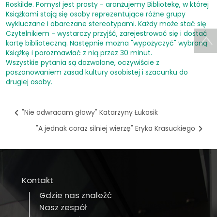
Roskilde. Pomysł jest prosty - aranżujemy Bibliotekę, w której
Książkami stają się osoby reprezentujące różne grupy
wykluczane i obarczane stereotypami. Każdy może stać się
Czytelnikiem - wystarczy przyjść, zarejestrować się i dostać
kartę biblioteczną. Następnie można "wypożyczyć" wybraną
Książkę i porozmawiać z nią przez 30 minut.
Wszystkie pytania są dozwolone, oczywiście z
poszanowaniem zasad kultury osobistej i szacunku do
drugiej osoby.
"Nie odwracam głowy" Katarzyny Łukasik
"A jednak coraz silniej wierzę" Eryka Krasuckiego
Kontakt
Gdzie nas znaleźć
Nasz zespół