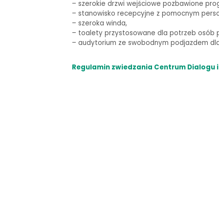
–
szerokie drzwi wejściowe pozbawione pro
– stanowisko recepcyjne z pomocnym pers
– szeroka winda,
–
toalety przystosowane dla potrzeb osób p
–
audytorium ze swobodnym podjazdem dla 
Regulamin zwiedzania Centrum Dialogu i