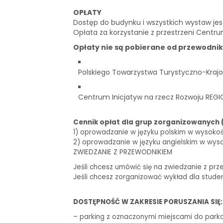
OPŁATY
Dostęp do budynku i wszystkich wystaw je
Opłata za korzystanie z przestrzeni Centru
Opłaty nie są pobierane od przewodni
Polskiego Towarzystwa Turystyczno-Krajo
Centrum Inicjatyw na rzecz Rozwoju REGI
Cennik opłat dla grup zorganizowanych 
1) oprowadzanie w języku polskim w wysokości 
2) oprowadzanie w języku angielskim w wysoko
ZWIEDZANIE Z PRZEWODNIKIEM
Jeśli chcesz umówić się na zwiedzanie z prz
Jeśli chcesz zorganizować wykład dla stude
DOSTĘPNOŚĆ W ZAKRESIE PORUSZANIA SIĘ:
– parking z oznaczonymi miejscami do park