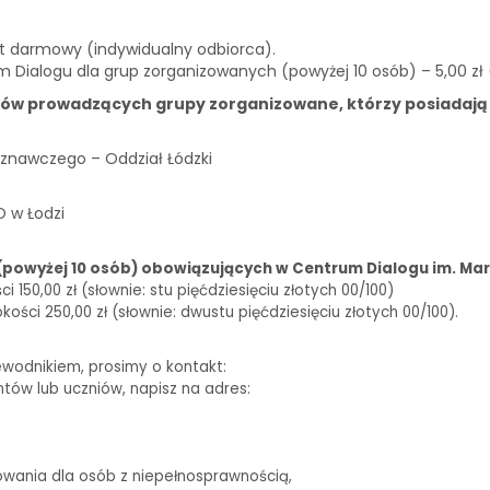
st darmowy (indywidualny odbiorca).
m Dialogu dla grup zorganizowanych (powyżej 10 osób) – 5,00 zł
ków prowadzących grupy zorganizowane, którzy posiadają
znawczego – Oddział Łódzki
O w Łodzi
(powyżej 10 osób) obowiązujących w Centrum Dialogu im. Mar
150,00 zł (słownie: stu pięćdziesięciu złotych 00/100)
ści 250,00 zł (słownie: dwustu pięćdziesięciu złotych 00/100).
ewodnikiem, prosimy o kontakt:
biuro@centrumdialogu.com
ntów lub uczniów, napisz na adres:
edukacja@centrumdialogu.com
owania dla osób z niepełnosprawnością,