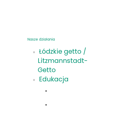
Nasze działania
Łódzkie getto /
Litzmannstadt-
Getto
Edukacja
Oferta
edukacyjna
Materiały
edukacyjne