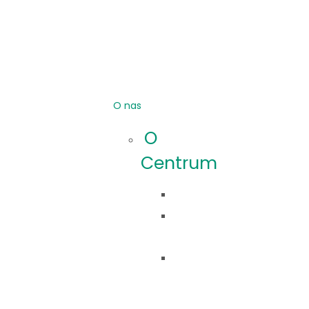
O nas
O
Centrum
Idea
Co
robimy?
Nasza
historia