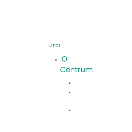
O nas
O
Centrum
Idea
Co
robimy?
Nasza
historia