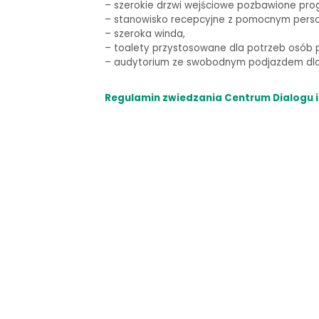
–
szerokie drzwi wejściowe pozbawione pro
– stanowisko recepcyjne z pomocnym pers
– szeroka winda,
–
toalety przystosowane dla potrzeb osób p
–
audytorium ze swobodnym podjazdem dla 
Regulamin zwiedzania Centrum Dialogu i