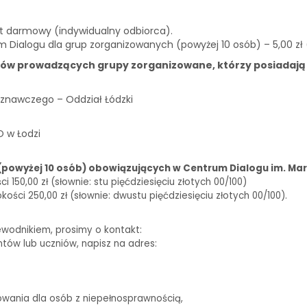
st darmowy (indywidualny odbiorca).
m Dialogu dla grup zorganizowanych (powyżej 10 osób) – 5,00 zł
ków prowadzących grupy zorganizowane, którzy posiadają
znawczego – Oddział Łódzki
O w Łodzi
(powyżej 10 osób) obowiązujących w Centrum Dialogu im. Mar
150,00 zł (słownie: stu pięćdziesięciu złotych 00/100)
ści 250,00 zł (słownie: dwustu pięćdziesięciu złotych 00/100).
ewodnikiem, prosimy o kontakt:
biuro@centrumdialogu.com
ntów lub uczniów, napisz na adres:
edukacja@centrumdialogu.com
owania dla osób z niepełnosprawnością,