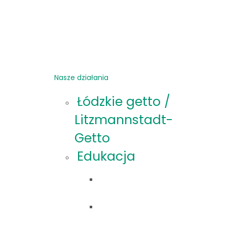
Nasze działania
Łódzkie getto /
Litzmannstadt-
Getto
Edukacja
Oferta
edukacyjna
Materiały
edukacyjne