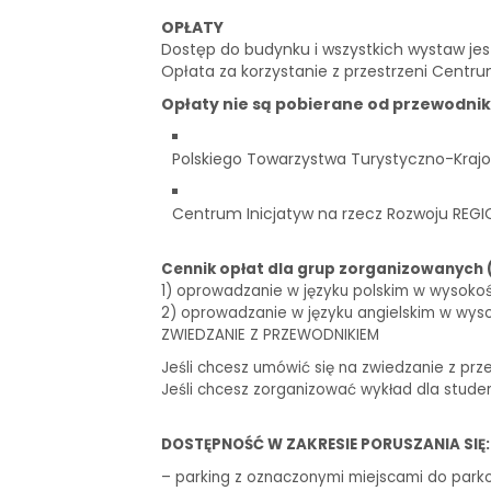
OPŁATY
Dostęp do budynku i wszystkich wystaw je
Opłata za korzystanie z przestrzeni Centru
Opłaty nie są pobierane od przewodni
Polskiego Towarzystwa Turystyczno-Krajo
Centrum Inicjatyw na rzecz Rozwoju REGI
Cennik opłat dla grup zorganizowanych 
1) oprowadzanie w języku polskim w wysokości 
2) oprowadzanie w języku angielskim w wysoko
ZWIEDZANIE Z PRZEWODNIKIEM
Jeśli chcesz umówić się na zwiedzanie z prz
Jeśli chcesz zorganizować wykład dla stude
DOSTĘPNOŚĆ W ZAKRESIE PORUSZANIA SIĘ:
– parking z oznaczonymi miejscami do park