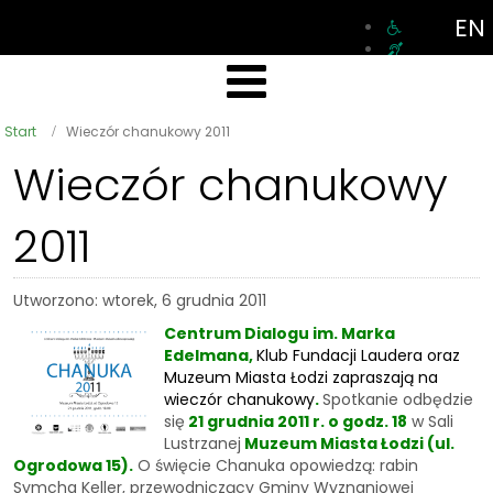
EN
Start
Wieczór chanukowy 2011
Wieczór chanukowy
2011
Utworzono: wtorek, 6 grudnia 2011
Centrum Dialogu im. Marka
Edelmana,
Klub Fundacji Laudera oraz
Muzeum Miasta Łodzi zapraszają na
wieczór chanukowy
.
Spotkanie odbędzie
się
21 grudnia 2011 r. o godz. 18
w Sali
Lustrzanej
Muzeum Miasta Łodzi (ul.
Ogrodowa 15).
O święcie Chanuka opowiedzą: rabin
Symcha Keller, przewodniczący Gminy Wyznaniowej