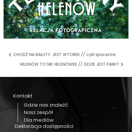
CHODŹ NA BAŁUTY. JEST WTOREK // cykl spacerów
HELENÓW TO NIE HELENÓWEK // GDZIE JEST PARK?
Kontakt
Gdzie nas znaleźć
Nasz zespół
Dla mediów
Deklaracja dostępności