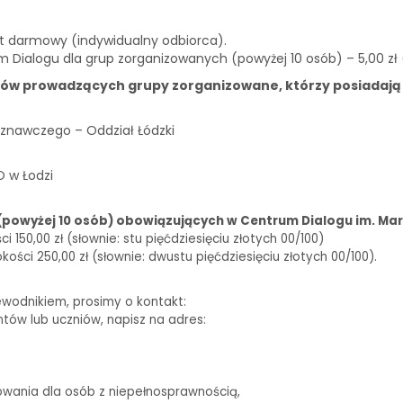
st darmowy (indywidualny odbiorca).
m Dialogu dla grup zorganizowanych (powyżej 10 osób) – 5,00 zł
ków prowadzących grupy zorganizowane, którzy posiadają
znawczego – Oddział Łódzki
O w Łodzi
(powyżej 10 osób) obowiązujących w Centrum Dialogu im. Mar
150,00 zł (słownie: stu pięćdziesięciu złotych 00/100)
ści 250,00 zł (słownie: dwustu pięćdziesięciu złotych 00/100).
ewodnikiem, prosimy o kontakt:
biuro@centrumdialogu.com
ntów lub uczniów, napisz na adres:
edukacja@centrumdialogu.com
owania dla osób z niepełnosprawnością,