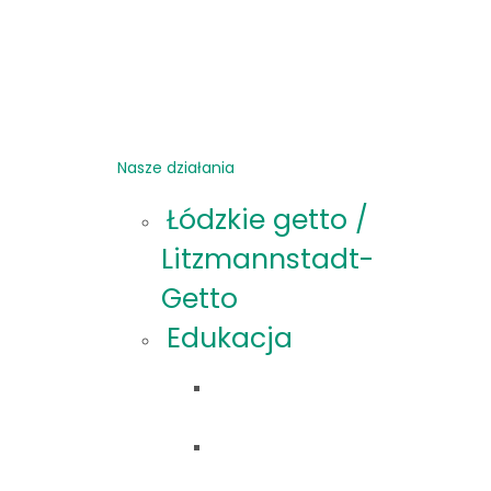
Nasze działania
Łódzkie getto /
Litzmannstadt-
Getto
Edukacja
Oferta
edukacyjna
Materiały
edukacyjne