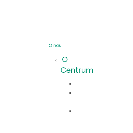
O nas
O
Centrum
Idea
Co
robimy?
Nasza
historia