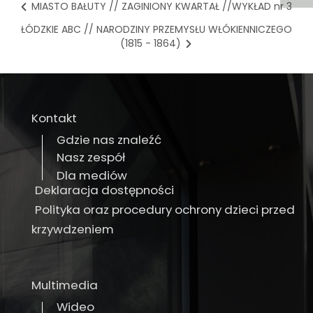
MIASTO BAŁUTY // ZAGINIONY KWARTAŁ //WYKŁAD nr 3
ŁÓDZKIE ABC // NARODZINY PRZEMYSŁU WŁÓKIENNICZEGO
(1815 - 1864)
Kontakt
Gdzie nas znaleźć
Nasz zespół
Dla mediów
Deklaracja dostępności
Polityka oraz procedury ochrony dzieci przed
krzywdzeniem
Multimedia
Wideo