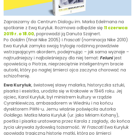
Zapraszamy do Centrum Dialogu im. Marka Edelmana na
spotkanie z Ewą Kuryluk. Rozmowa odbędzie się
11 czerwca
2019 r. o 18.00
, poprowadzi ją Danuta Szajnert.
Po
Goldim
(finał Nike 2005) i
Frascati
(nominacja Nike 2010)
Ewa Kuryluk zamyka swoją trylogię rodzinną prawdziwie
wstrząsającym akordem, podejmując – jak sama wyznaje –
najtrudniejszy i najboleśniejszy dla niej temat:
Feluni
jest
opowieścią o Piotrze, nieprzeciętnie inteligentnym bracie
autorki, który po nagłej śmierci ojca zaczyna chorować na
schizofrenię.
Ewa Kuryluk
, światowej sławy malarka, historyczka sztuki,
pisarka i eseistka, urodziła się w Krakowie w 1946 roku. Jej
ojciec, Karol Kuryluk, był ministrem kultury w rządzie
Cyrankiewicza, ambasadorem w Wiedniu i na końcu
dyrektorem PWN-u. Jemu właśnie poświęciła autorka
Goldiego
. Matka Maria Kuryluk (ur. jako Miriam Kohany),
poetka i pisarka uratowana przez Karola z zagłady, do końca
życia ukrywała żydowską tożsamość. W
Frascati
Ewa Kuryluk
opowiada tragiczną historię matki, która po śmierci