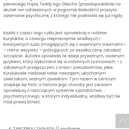
pierwszego męża Teddy'ego Gleicha (prawdopodobnie na
skutek ran odniesionych w pogromie kieleckim) przeżyła
załamanie psychiczne, z którego nie podniosła się już nigdy.
Każda z części tego cyklu jest opowieścią o rodzinie
Kuryluków, o czworgu nieprzeciętnie wrażliwych i
kreatywnych ludzi zmagających się z wojennymi traumami i
– mimo wszystko – próbujących za wszelką cenę odnaleźć
szczęście. Autorka opowiada te dzieje prywatnym, osobnym
językiem, który wykształcił się w rodzinnych rozmowach – z
zabawnych przejęzyczeń, z imion i pseudonimów, jakie
Kurylukowie nadawali sobie nawzajem, ukochanym
zwierzakom, ważnym zjawiskom. Tym razem w centrum
znajduje się Piotr, a historia jego choroby jest zarazem
opowieścią o niszczącym systemie szpitalnictwa
psychiatrycznego, w którym indywidualny, wrażliwy byt nie
miał prawa istnieć.
TANCERKA I ZAGŁADA // spotkanie