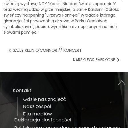
zwiedzą wystawę NCK "Karski. Nie dać światu zapomnieć"
oraz wezmą udziałw grze miejskiej o Janie Karskim. Całość
zwieńczy happening "Drzewa Pamięci" w trakcie którego
gimnazjaliści przyozdobią drzewa w Parku Ocalałych
symbolicznymi, papierowymi liśćmi z napisanymi na nich
słowami pamięci.
SALLY KLEIN O'CONNOR // KONCERT
KARSKI FOR EVERYONE
Kontakt
Gdzie nas znaleźć
Nasz zespół
Dla mediów
Deklaracja dostępności
Polityka oraz procedury ochrony dzieci przed