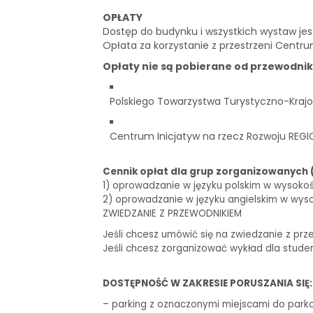
OPŁATY
Dostęp do budynku i wszystkich wystaw je
Opłata za korzystanie z przestrzeni Centru
Opłaty nie są pobierane od przewodni
Polskiego Towarzystwa Turystyczno-Krajo
Centrum Inicjatyw na rzecz Rozwoju REGI
Cennik opłat dla grup zorganizowanych 
1) oprowadzanie w języku polskim w wysokości 
2) oprowadzanie w języku angielskim w wysoko
ZWIEDZANIE Z PRZEWODNIKIEM
Jeśli chcesz umówić się na zwiedzanie z prz
Jeśli chcesz zorganizować wykład dla stude
DOSTĘPNOŚĆ W ZAKRESIE PORUSZANIA SIĘ:
– parking z oznaczonymi miejscami do park