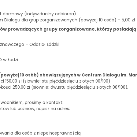
st darmowy (indywidualny odbiorca).
m Dialogu dla grup zorganizowanych (powyżej 10 osób) – 5,00 zł
ków prowadzących grupy zorganizowane, którzy posiadają
znawczego – Oddział Łódzki
O w Łodzi
(powyżej 10 osób) obowiązujących w Centrum Dialogu im. Mar
150,00 zł (słownie: stu pięćdziesięciu złotych 00/100)
ści 250,00 zł (słownie: dwustu pięćdziesięciu złotych 00/100).
ewodnikiem, prosimy o kontakt:
biuro@centrumdialogu.com
ntów lub uczniów, napisz na adres:
edukacja@centrumdialogu.com
owania dla osób z niepełnosprawnością,