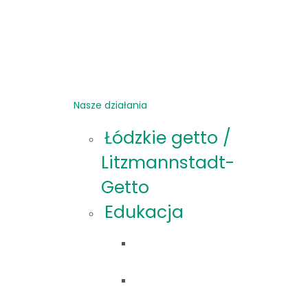
Nasze działania
Łódzkie getto /
Litzmannstadt-
Getto
Edukacja
Oferta
edukacyjna
Materiały
edukacyjne