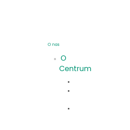
O nas
O
Centrum
Idea
Co
robimy?
Nasza
historia