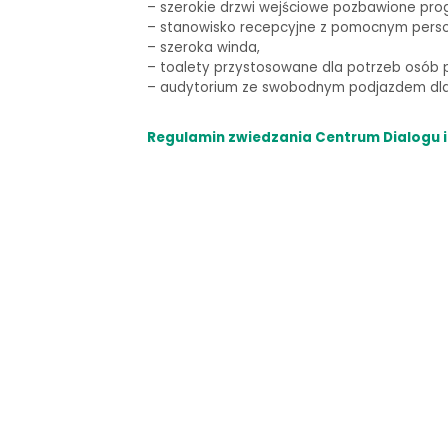
–
szerokie drzwi wejściowe pozbawione pro
– stanowisko recepcyjne z pomocnym pers
– szeroka winda,
–
toalety przystosowane dla potrzeb osób p
–
audytorium ze swobodnym podjazdem dla 
Regulamin zwiedzania Centrum Dialogu i