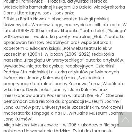
Paulina Frankiewicz – filozofka, aktywistka literacka,
właścicielka kameralnej księgarni Do Dzieła, wicedyrektorka
Domu Literatury w Łodzi. Łodzianka.
Elżbieta Beata Nowak – absolwentka filologii polskiej
Uniwersytetu Wrocławskiego, nauczycielka i bilbiotekarka. W
latach 1998-2009 sekretarz literacka Teatru Lalek „Pleciuga”
w Szczecinie i redaktorka gazety teatralnej „Gabit”, autorka
opracowań tekstów teatralnych oraz współautorka z
Robertem Cieślakiem książki „Pół wieku teatru lalek w
Szczecinie” (2004). W latach (2009-2022) redaktorka
naczelna „Przeglądu Uniwersyteckiego”, autorka artykułów,
wywiadów, inicjatorka dyskusji redakcyjnych. Członkini
Rodziny Strumiańskiej i autorka artykułów poświęconych
twórczości Joanny Kulmowej (m.in. „Szczecińskie
peregrynacje teatralne Joanny Kulmowej” oraz „Wspólnota
w kulturze. Działalności Joanny i Jana Kulmów oraz
mieszkańców parafii Poczernin w latach 1981-87". Obecnie
pełnomocniczka rektora ds. organizacji Muzeum Joanny i
Jana Kulmów przy Uniwersytecie Szczecińskim, twórczyni i
moderatorka fanpage`a na FB „Wirtualne Muzeum Joanny i
Jana Kulmów”.
Alicja Mazan-Mazurkiewicz – w 1996 r. ukończyła filologię
polską na Uniwersytecie Łódzkim. Tytuł doktora nauk