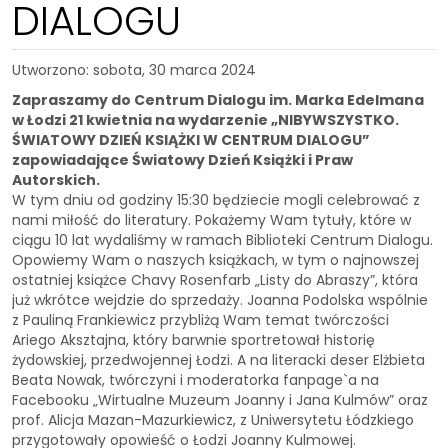
DIALOGU
Utworzono: sobota, 30 marca 2024
Zapraszamy do Centrum Dialogu im. Marka Edelmana
w Łodzi 21 kwietnia na wydarzenie „NIBYWSZYSTKO.
ŚWIATOWY DZIEŃ KSIĄŻKI W CENTRUM DIALOGU”
zapowiadające Światowy Dzień Książki i Praw
Autorskich.
W tym dniu od godziny 15:30 będziecie mogli celebrować z
nami miłość do literatury. Pokażemy Wam tytuły, które w
ciągu 10 lat wydaliśmy w ramach Biblioteki Centrum Dialogu.
Opowiemy Wam o naszych książkach, w tym o najnowszej
ostatniej książce Chavy Rosenfarb „Listy do Abraszy”, która
już wkrótce wejdzie do sprzedaży. Joanna Podolska wspólnie
z Pauliną Frankiewicz przybliżą Wam temat twórczości
Ariego Aksztajna, który barwnie sportretował historię
żydowskiej, przedwojennej Łodzi. A na literacki deser Elżbieta
Beata Nowak, twórczyni i moderatorka fanpage`a na
Facebooku „Wirtualne Muzeum Joanny i Jana Kulmów” oraz
prof. Alicja Mazan-Mazurkiewicz, z Uniwersytetu Łódzkiego
przygotowały opowieść o Łodzi Joanny Kulmowej.