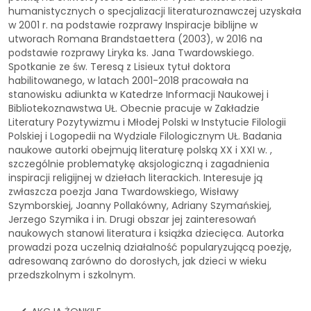
humanistycznych o specjalizacji literaturoznawczej uzyskała
w 2001 r. na podstawie rozprawy Inspiracje biblijne w
utworach Romana Brandstaettera (2003), w 2016 na
podstawie rozprawy Liryka ks. Jana Twardowskiego.
Spotkanie ze św. Teresą z Lisieux tytuł doktora
habilitowanego, w latach 2001-2018 pracowała na
stanowisku adiunkta w Katedrze Informacji Naukowej i
Bibliotekoznawstwa UŁ. Obecnie pracuje w Zakładzie
Literatury Pozytywizmu i Młodej Polski w Instytucie Filologii
Polskiej i Logopedii na Wydziale Filologicznym UŁ. Badania
naukowe autorki obejmują literaturę polską XX i XXI w. ,
szczególnie problematykę aksjologiczną i zagadnienia
inspiracji religijnej w dziełach literackich. Interesuje ją
zwłaszcza poezja Jana Twardowskiego, Wisławy
Szymborskiej, Joanny Pollakówny, Adriany Szymańskiej,
Jerzego Szymika i in. Drugi obszar jej zainteresowań
naukowych stanowi literatura i książka dziecięca. Autorka
prowadzi poza uczelnią działalność popularyzującą poezję,
adresowaną zarówno do dorosłych, jak dzieci w wieku
przedszkolnym i szkolnym.