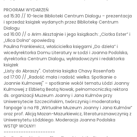
PROGRAM WYDARZEŃ
od 15:30 // 10-lecie Biblioteki Centrum Dialogu – prezentacja
i sprzedaż książek wydanych przez Bibliotekę Centrum
Dialogu
od 16:00 // o Arim Aksztajnie i jego książkach: „Ciotka Ester” i
„Ulica Dolna” opowiedzą
Paulina Frankiewicz, właścicielka księgarni „Do dzieła” i
wicedyrektorka Domu Literatury w Łodzi i Joanna Podolska,
dyrektorka Centrum Dialogu, wykładowczyni i redaktorka
książek
„Listy do Abraszy". Ostatnia książka Chavy Rosenfarb
od 17:00 // „Radość mała i radość wielka. Spotkanie o
Joannie Kulmowej" – spotkanie wokół tematu Łódzi Joanny
Kulmowej z Elżbietą Beatą Nowak, pełnomocniczką rektora
ds. organizacji Muzeum Joanny i Jana Kulmów przy
Uniwersytecie Szczecińskim, twórczynią i moderatorką
fanpage`a na FB „Wirtualne Muzeum Joanny i Jana Kulmów”
oraz prof. Alicją Mazan-Mazurkiewicz, literaturoznawczynią z
Uniwersytetu Łódzkiego. Moderacja Joanna Podolska
WSTĘP WOLNY!
---------------------