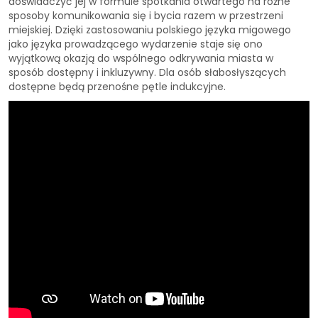
doświadczyć jej w formule spotkania otwartego na różne
sposoby komunikowania się i bycia razem w przestrzeni
miejskiej. Dzięki zastosowaniu polskiego języka migowego
jako języka prowadzącego wydarzenie staje się ono
wyjątkową okazją do wspólnego odkrywania miasta w
sposób dostępny i inkluzywny. Dla osób słabosłyszących
dostępne będą przenośne pętle indukcyjne.