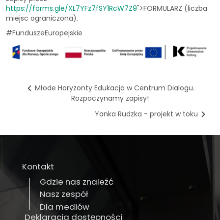
https://forms.gle/XL7YFz7fSY1RcW7Z9
">FORMULARZ (liczba
miejsc ograniczona).
#FunduszeEuropejskie
Młode Horyzonty Edukacja w Centrum Dialogu.
Rozpoczynamy zapisy!
Yanka Rudzka - projekt w toku
Kontakt
Gdzie nas znaleźć
Nasz zespół
Dla mediów
Deklaracja dostępności