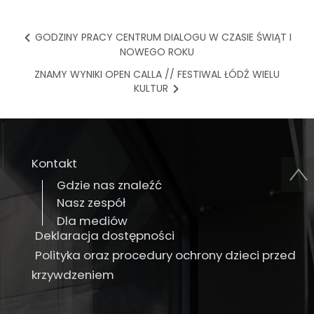
GODZINY PRACY CENTRUM DIALOGU W CZASIE ŚWIĄT I
NOWEGO ROKU
ZNAMY WYNIKI OPEN CALLA // FESTIWAL ŁÓDŹ WIELU
KULTUR
Kontakt
Gdzie nas znaleźć
Nasz zespół
Dla mediów
Deklaracja dostępności
Polityka oraz procedury ochrony dzieci przed
krzywdzeniem