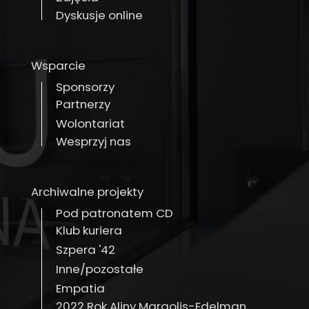
Dyskusje online
Wsparcie
Sponsorzy
Partnerzy
Wolontariat
Wesprzyj nas
Archiwalne projekty
Pod patronatem CD
Klub kuriera
Szpera '42
Inne/pozostałe
Empatia
2022 Rok Aliny Margolis-Edelman