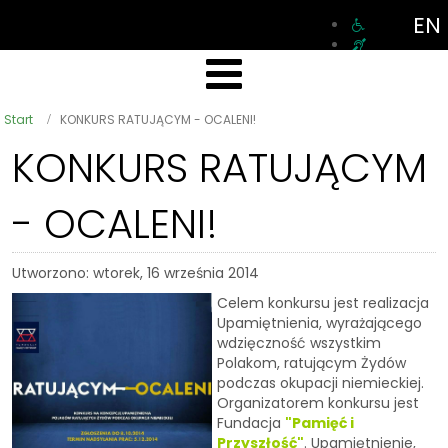
EN
Start
KONKURS RATUJĄCYM - OCALENI!
KONKURS RATUJĄCYM
- OCALENI!
Utworzono: wtorek, 16 września 2014
Celem konkursu jest realizacja
Upamiętnienia, wyrażającego
wdzięczność wszystkim
Polakom, ratującym Żydów
podczas okupacji niemieckiej.
Organizatorem konkursu jest
Fundacja
"Pamięć i
Przyszłość"
. Upamiętnienie,