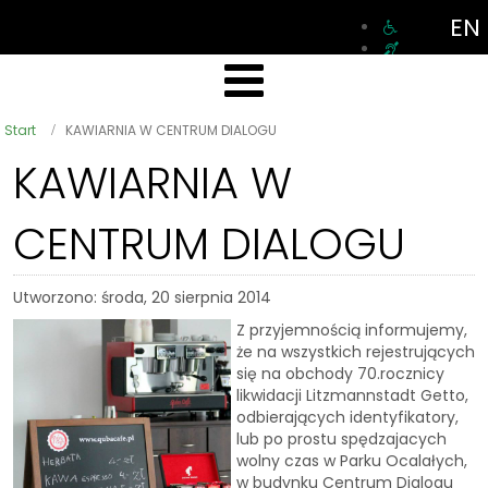
EN
Start
KAWIARNIA W CENTRUM DIALOGU
KAWIARNIA W
CENTRUM DIALOGU
Utworzono: środa, 20 sierpnia 2014
Z przyjemnością informujemy,
że na wszystkich rejestrujących
się na obchody 70.rocznicy
likwidacji Litzmannstadt Getto,
odbierających identyfikatory,
lub po prostu spędzajacych
wolny czas w Parku Ocalałych,
w budynku Centrum Dialogu