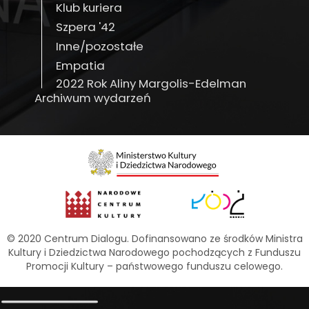
Klub kuriera
Szpera '42
Inne/pozostałe
Empatia
2022 Rok Aliny Margolis-Edelman
Archiwum wydarzeń
© 2020 Centrum Dialogu. Dofinansowano ze środków Ministra
Kultury i Dziedzictwa Narodowego pochodzących z Funduszu
Promocji Kultury – państwowego funduszu celowego.