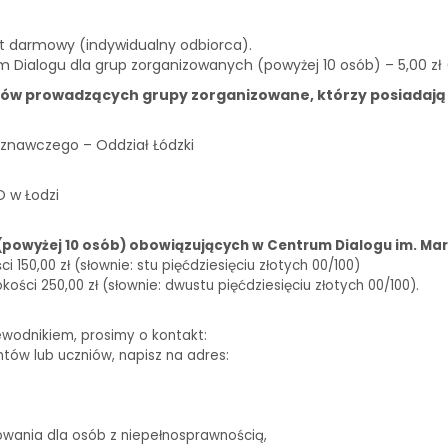
st darmowy (indywidualny odbiorca).
m Dialogu dla grup zorganizowanych (powyżej 10 osób) – 5,00 zł
ków prowadzących grupy zorganizowane, którzy posiadają
znawczego – Oddział Łódzki
O w Łodzi
(powyżej 10 osób) obowiązujących w Centrum Dialogu im. Mar
150,00 zł (słownie: stu pięćdziesięciu złotych 00/100)
ści 250,00 zł (słownie: dwustu pięćdziesięciu złotych 00/100).
ewodnikiem, prosimy o kontakt:
biuro@centrumdialogu.com
ntów lub uczniów, napisz na adres:
edukacja@centrumdialogu.com
owania dla osób z niepełnosprawnością,