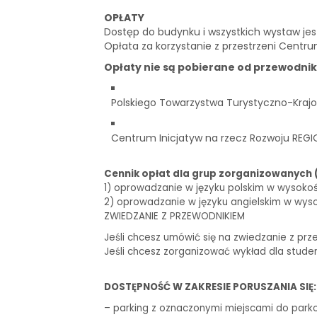
OPŁATY
Dostęp do budynku i wszystkich wystaw je
Opłata za korzystanie z przestrzeni Centru
Opłaty nie są pobierane od przewodni
Polskiego Towarzystwa Turystyczno-Krajo
Centrum Inicjatyw na rzecz Rozwoju REGI
Cennik opłat dla grup zorganizowanych 
1) oprowadzanie w języku polskim w wysokości 
2) oprowadzanie w języku angielskim w wysoko
ZWIEDZANIE Z PRZEWODNIKIEM
Jeśli chcesz umówić się na zwiedzanie z prz
Jeśli chcesz zorganizować wykład dla stude
DOSTĘPNOŚĆ W ZAKRESIE PORUSZANIA SIĘ:
– parking z oznaczonymi miejscami do park