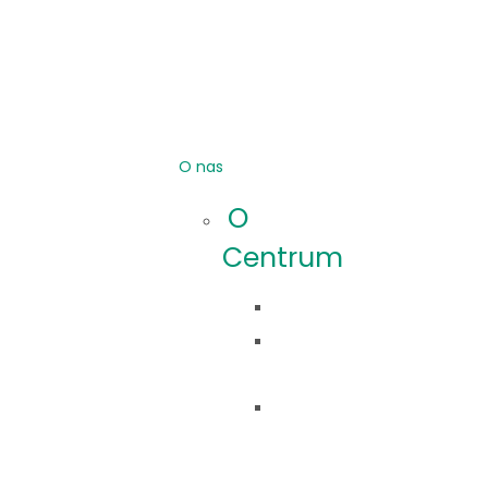
O nas
O
Centrum
Idea
Co
robimy?
Nasza
historia