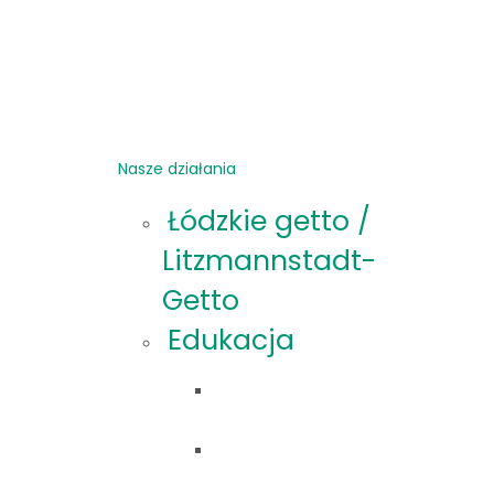
Nasze działania
Łódzkie getto /
Litzmannstadt-
Getto
Edukacja
Oferta
edukacyjna
Materiały
edukacyjne