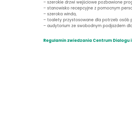
–
szerokie drzwi wejściowe pozbawione pro
– stanowisko recepcyjne z pomocnym pers
– szeroka winda,
–
toalety przystosowane dla potrzeb osób p
–
audytorium ze swobodnym podjazdem dla 
Regulamin zwiedzania Centrum Dialogu i