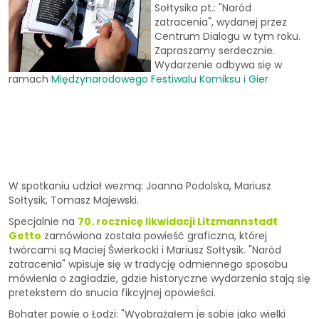
Sołtysika pt.: "Naród
zatracenia", wydanej przez
Centrum Dialogu w tym roku.
Zapraszamy serdecznie.
Wydarzenie odbywa się w
ramach
Międzynarodowego Festiwalu Komiksu i Gier
W spotkaniu udział wezmą: Joanna Podolska, Mariusz
Sołtysik, Tomasz Majewski.
Specjalnie na
70. rocznicę likwidacji Litzmannstadt
Getto
zamówiona została powieść graficzna, której
twórcami są Maciej Świerkocki i Mariusz Sołtysik. "Naród
zatracenia" wpisuje się w tradycję odmiennego sposobu
mówienia o zagładzie, gdzie historyczne wydarzenia stają się
pretekstem do snucia fikcyjnej opowieści.
Bohater powie o Łodzi: "Wyobrażałem je sobie jako wielki