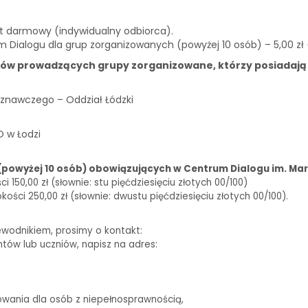
st darmowy (indywidualny odbiorca).
m Dialogu dla grup zorganizowanych (powyżej 10 osób) – 5,00 zł
ków prowadzących grupy zorganizowane, którzy posiadają
znawczego – Oddział Łódzki
O w Łodzi
(powyżej 10 osób) obowiązujących w Centrum Dialogu im. Mar
150,00 zł (słownie: stu pięćdziesięciu złotych 00/100)
ści 250,00 zł (słownie: dwustu pięćdziesięciu złotych 00/100).
ewodnikiem, prosimy o kontakt:
biuro@centrumdialogu.com
ntów lub uczniów, napisz na adres:
edukacja@centrumdialogu.com
owania dla osób z niepełnosprawnością,