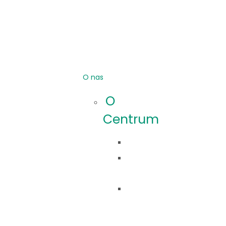
O nas
O
Centrum
Idea
Co
robimy?
Nasza
historia