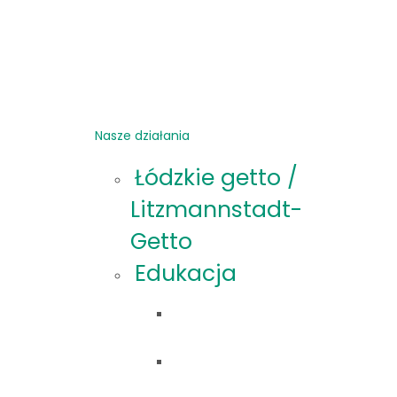
Nasze działania
Łódzkie getto /
Litzmannstadt-
Getto
Edukacja
Oferta
edukacyjna
Materiały
edukacyjne