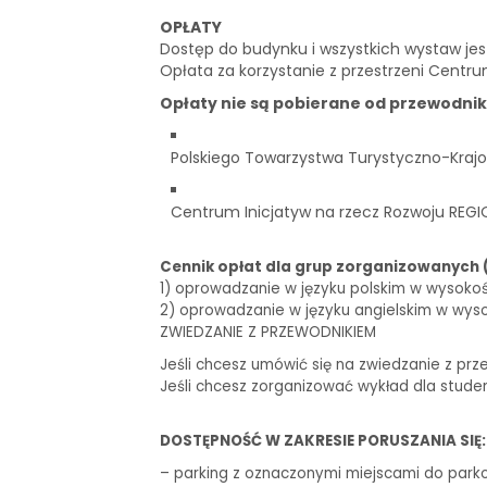
OPŁATY
Dostęp do budynku i wszystkich wystaw je
Opłata za korzystanie z przestrzeni Centru
Opłaty nie są pobierane od przewodni
Polskiego Towarzystwa Turystyczno-Krajo
Centrum Inicjatyw na rzecz Rozwoju REGI
Cennik opłat dla grup zorganizowanych 
1) oprowadzanie w języku polskim w wysokości 
2) oprowadzanie w języku angielskim w wysoko
ZWIEDZANIE Z PRZEWODNIKIEM
Jeśli chcesz umówić się na zwiedzanie z prz
Jeśli chcesz zorganizować wykład dla stude
DOSTĘPNOŚĆ W ZAKRESIE PORUSZANIA SIĘ:
– parking z oznaczonymi miejscami do park