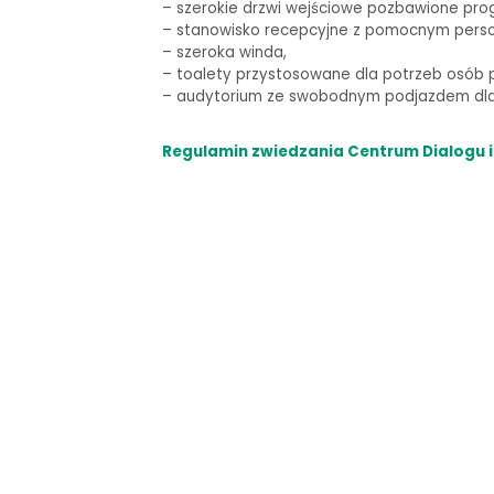
–
szerokie drzwi wejściowe pozbawione pro
– stanowisko recepcyjne z pomocnym pers
– szeroka winda,
–
toalety przystosowane dla potrzeb osób p
–
audytorium ze swobodnym podjazdem dla 
Regulamin zwiedzania Centrum Dialogu i