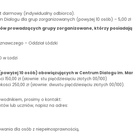
st darmowy (indywidualny odbiorca).
m Dialogu dla grup zorganizowanych (powyżej 10 osób) – 5,00 zł
ków prowadzących grupy zorganizowane, którzy posiadają
znawczego – Oddział Łódzki
O w Łodzi
(powyżej 10 osób) obowiązujących w Centrum Dialogu im. Mar
150,00 zł (słownie: stu pięćdziesięciu złotych 00/100)
ści 250,00 zł (słownie: dwustu pięćdziesięciu złotych 00/100).
ewodnikiem, prosimy o kontakt:
biuro@centrumdialogu.com
ntów lub uczniów, napisz na adres:
edukacja@centrumdialogu.com
owania dla osób z niepełnosprawnością,