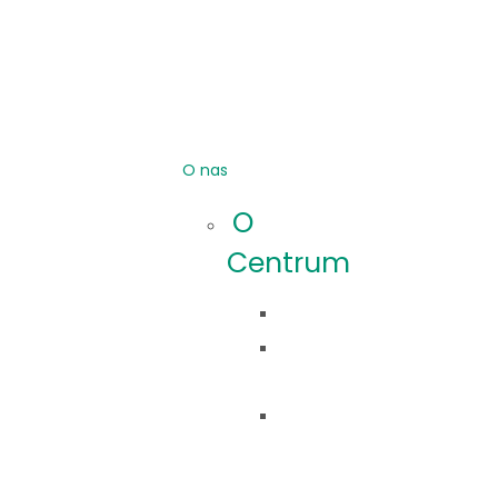
O nas
O
Centrum
Idea
Co
robimy?
Nasza
historia