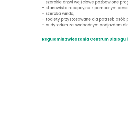
–
szerokie drzwi wejściowe pozbawione pro
– stanowisko recepcyjne z pomocnym pers
– szeroka winda,
–
toalety przystosowane dla potrzeb osób p
–
audytorium ze swobodnym podjazdem dla 
Regulamin zwiedzania Centrum Dialogu i