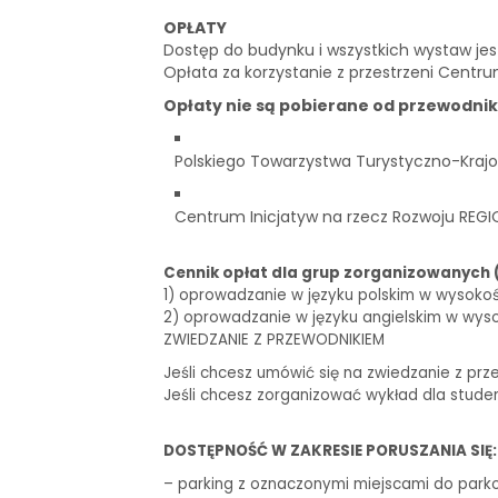
OPŁATY
Dostęp do budynku i wszystkich wystaw je
Opłata za korzystanie z przestrzeni Centru
Opłaty nie są pobierane od przewodni
Polskiego Towarzystwa Turystyczno-Krajo
Centrum Inicjatyw na rzecz Rozwoju REGI
Cennik opłat dla grup zorganizowanych 
1) oprowadzanie w języku polskim w wysokości 
2) oprowadzanie w języku angielskim w wysoko
ZWIEDZANIE Z PRZEWODNIKIEM
Jeśli chcesz umówić się na zwiedzanie z prz
Jeśli chcesz zorganizować wykład dla stude
DOSTĘPNOŚĆ W ZAKRESIE PORUSZANIA SIĘ:
– parking z oznaczonymi miejscami do park