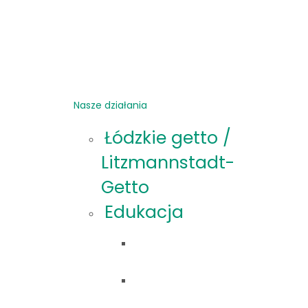
Nasze działania
Łódzkie getto /
Litzmannstadt-
Getto
Edukacja
Oferta
edukacyjna
Materiały
edukacyjne