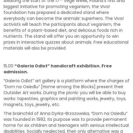
Awaiting the start of the 17
Vege Week, Poland’s first and
biggest initiative for promoting veganism, the Viva!
foundation has prepared a dedicated stand where
everybody can become the animals’ superhero. The Viva!
activists will teach the participants about veganism, the
benefits of a plant-based diet, and delicious foods rich in
nutrients. The stand will offer you an opportunity to win
prizes in interactive quizzes about animals. Free educational
materials will also be provided
15.00
“Galeria Odlot” handicraft exhibition. Free
admission.
“Galeria Odlot” art gallery is a platform where the charges of
“Dom na Osiedlu” [Home among the Blocks] present their
Outsider Art works. During the picnic you will be able to buy
works: tapestries, graphics and painting works, jewelry, toys,
magnets, toys, jewelry, etc.
The brainchild of Anna Dyrka-Brzozowska, “Dom na Osiedlu”
was founded in 1992. Its purpose was to provide permanent
home for six children and teenagers with serious intellectual
disabilities. Socially neglected, their only alternative was a