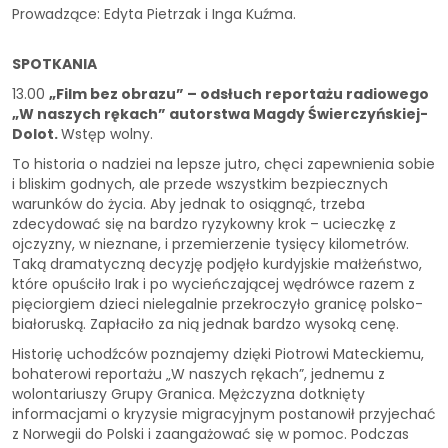
Prowadzące: Edyta Pietrzak i Inga Kuźma.
SPOTKANIA
13.00
„Film bez obrazu” – odsłuch reportażu radiowego
„W naszych rękach” autorstwa Magdy Świerczyńskiej-
Dolot.
Wstęp wolny.
To historia o nadziei na lepsze jutro, chęci zapewnienia sobie
i bliskim godnych, ale przede wszystkim bezpiecznych
warunków do życia. Aby jednak to osiągnąć, trzeba
zdecydować się na bardzo ryzykowny krok – ucieczkę z
ojczyzny, w nieznane, i przemierzenie tysięcy kilometrów.
Taką dramatyczną decyzję podjęło kurdyjskie małżeństwo,
które opuściło Irak i po wycieńczającej wędrówce razem z
pięciorgiem dzieci nielegalnie przekroczyło granicę polsko-
białoruską. Zapłaciło za nią jednak bardzo wysoką cenę.
Historię uchodźców poznajemy dzięki Piotrowi Mateckiemu,
bohaterowi reportażu „W naszych rękach”, jednemu z
wolontariuszy Grupy Granica. Mężczyzna dotknięty
informacjami o kryzysie migracyjnym postanowił przyjechać
z Norwegii do Polski i zaangażować się w pomoc. Podczas