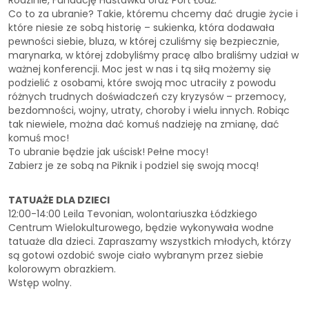
Co to za ubranie? Takie, któremu chcemy dać drugie życie i
które niesie ze sobą historię – sukienka, która dodawała
pewności siebie, bluza, w której czuliśmy się bezpiecznie,
marynarka, w której zdobyliśmy pracę albo braliśmy udział w
ważnej konferencji. Moc jest w nas i tą siłą możemy się
podzielić z osobami, które swoją moc utraciły z powodu
różnych trudnych doświadczeń czy kryzysów – przemocy,
bezdomności, wojny, utraty, choroby i wielu innych. Robiąc
tak niewiele, można dać komuś nadzieję na zmianę, dać
komuś moc!
To ubranie będzie jak uścisk! Pełne mocy!
Zabierz je ze sobą na Piknik i podziel się swoją mocą!
TATUAŻE DLA DZIECI
12:00-14:00 Leila Tevonian, wolontariuszka Łódzkiego
Centrum Wielokulturowego, będzie wykonywała wodne
tatuaże dla dzieci. Zapraszamy wszystkich młodych, którzy
są gotowi ozdobić swoje ciało wybranym przez siebie
kolorowym obrazkiem.
Wstęp wolny.