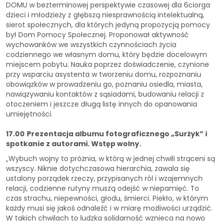
DOMU w bezterminowej perspektywie czasowej dla 6ciorga
dzieci i młodzieży z głębszą niesprawnością intelektualną,
sierot społecznych, dla których jedyną propozycją pomocy
był Dom Pomocy Społecznej. Proponował aktywność
wychowanków we wszystkich czynnościach życia
codziennego we własnym domu, który będzie docelowym
miejscem pobytu. Nauka poprzez doświadczenie, czynione
przy wsparciu asystenta w tworzeniu domu, rozpoznaniu
obowiązków w prowadzeniu go, poznaniu osiedla, miasta,
nawiązywaniu kontaktów z sąsiadami, budowaniu relacji z
otoczeniem i jeszcze długą listę innych do opanowania
umiejętności.
17.00
Prezentacja albumu fotograficznego „Surżyk” i
spotkanie z autorami. Wstęp wolny.
„Wybuch wojny to próżnia, w którą w jednej chwili strąceni są
wszyscy. Niknie dotychczasowa hierarchia, zawala się
ustalony porządek rzeczy, przypisanych ról i wzajemnych
relacji, codzienne rutyny muszą odejść w niepamięć. To
czas strachu, niepewności, głodu, śmierci. Piekło, w którym
każdy musi się jakoś odnaleźć i w miarę możliwości urządzić.
W takich chwilach to ludzka solidarność wznieca na nowo