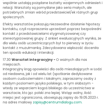
wspólnie ustalają pożądane kształty wzajemnych odniesień i
relacji. Warsztaty są pomyślane jako seria małych, ale
potrzebnych zmian wśród przedstawiciel/ek różnych grup
społecznych.
Efekty warsztatów pokazują niezawodne działanie hipotezy
kontaktu, czyli rozpraszania uprzedzeń poprzez bezpośredni
kontakt z przedstawicielami stygmatyzowanej czy
stereotypizowanej grupy. Z ankiet ewaluacyjnych wynika, że
dla wielu osób uczestniczących był to pierwszy w życiu
kontakt z muzułmanką. Zdecydowana większość doceniła
ten sposób edukacji i interakcji.
17.30
Warsztat integracyjny -
O ważnych dla nas
miejscach.
Integracyjny krąg opowieści dla osób mieszkających w Łodzi
od niedawna, jak i od wielu lat (spotkanie dedykowane
osobom cudzoziemskim i lokalnym; zapraszamy osoby z
każdym poziomem języka polskiego, w tym słabszym -
wtedy ze wsparciem kogoś bliskiego do uczestnictwa w
warsztacie, kto jęz. polski zna lepiej. Wstęp wolny, ilość
miejsc jest ograniczona, obowiązują zapisy do 19.05.2023 r.
na adres mailowy
zapisy@centrumdialogu.com
.