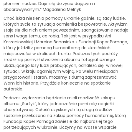
płomień nadziei. Daje siłę do życia dającym i
obdarowywanym.” Magdalena Melnyk
Choć iskra niesienia pomocy Ukrainie gaśnie, są tacy ludzie,
których życie ta sytuacja odmieniła bezpowrotnie. Aktywizm
staje się dla nich dniem powszednim, zaangażowanie nadaje
sens i wagę temu, co robią. Tak jest w przypadku Ani
Korzeniowskiej i Marcina Banasiaka z Fundacji Koper Pomaga,
którzy jeździli z pomocą humanitarną do ukraińskich
miejscowości w okolicach frontu. Podczas tych podróży
zrodził się pomysł stworzenia albumu fotograficznego
ukazującego losy ludzi próbujących, odnaleźć się w nowej
sytuacji, w kraju ogarniętym wojną. Po wielu miesiącach
przygotowań i starań, możemy z dumą zaprezentować
Wam ich historie. Przyjdźcie koniecznie na spotkanie
autorskie.
Podczas wydarzenia będziecie mieli możliwość zakupu
albumu „Surżyk”, który jednocześnie pełni rolę cegiełki
charytatywnej. Całość uzyskanych tą drogą środków
zostanie przekazana na zakup pomocy humanitarnej, którą
Fundacja Koper Pomaga zawiezie do najbardziej tego
potrzebujących w Ukrainie. Liczymy na Wasze wsparcie.