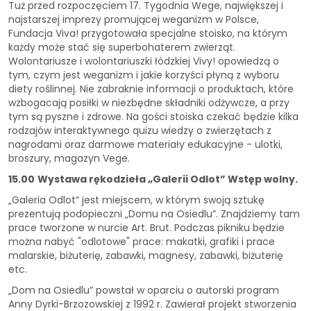
Tuż przed rozpoczęciem 17. Tygodnia Wege, największej i
najstarszej imprezy promującej weganizm w Polsce,
Fundacja Viva! przygotowała specjalne stoisko, na którym
każdy może stać się superbohaterem zwierząt.
Wolontariusze i wolontariuszki łódzkiej Vivy! opowiedzą o
tym, czym jest weganizm i jakie korzyści płyną z wyboru
diety roślinnej. Nie zabraknie informacji o produktach, które
wzbogacają posiłki w niezbędne składniki odżywcze, a przy
tym są pyszne i zdrowe. Na gości stoiska czekać będzie kilka
rodzajów interaktywnego quizu wiedzy o zwierzętach z
nagrodami oraz darmowe materiały edukacyjne - ulotki,
broszury, magazyn Vege.
15.00
Wystawa rękodzieła „Galerii Odlot” Wstęp wolny.
„Galeria Odlot” jest miejscem, w którym swoją sztukę
prezentują podopieczni „Domu na Osiedlu”. Znajdziemy tam
prace tworzone w nurcie Art. Brut. Podczas pikniku będzie
można nabyć "odlotowe" prace: makatki, grafiki i prace
malarskie, biżuterię, zabawki, magnesy, zabawki, biżuterię
etc.
„Dom na Osiedlu” powstał w oparciu o autorski program
Anny Dyrki-Brzozowskiej z 1992 r. Zawierał projekt stworzenia