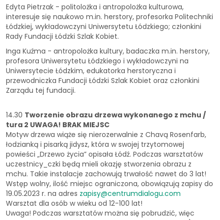
Edyta Pietrzak - politolożka i antropolożka kulturowa,
interesuje się naukowo m.in. herstory, profesorka Politechniki
Łódzkiej, wykładowczyni Uniwersytetu Łódzkiego; członkini
Rady Fundacji Łódzki Szlak Kobiet.
Inga Kuźma - antropolożka kultury, badaczka m.in. herstory,
profesora Uniwersytetu Łódzkiego i wykładowczyni na
Uniwersytecie Łódzkim, edukatorka herstoryczna i
przewodniczka Fundacji Łódzki Szlak Kobiet oraz członkini
Zarządu tej fundacji.
14.30
Tworzenie obrazu drzewa wykonanego z mchu /
tura 2
UWAGA! BRAK MIEJSC
Motyw drzewa wiąże się nierozerwalnie z Chavą Rosenfarb,
łodzianką i pisarką jidysz, która w swojej trzytomowej
powieści „Drzewo życia” opisała Łódź. Podczas warsztatów
uczestnicy_czki będą mieli okazję stworzenia obrazu z
mchu. Takie instalacje zachowują trwałość nawet do 3 lat!
Wstęp wolny, ilość miejsc ograniczona, obowiązują zapisy do
19.05.2023 r. na adres
zapisy@centrumdialogu.com
Warsztat dla osób w wieku od 12-100 lat!
Uwaga! Podczas warsztatów można się pobrudzić, więc