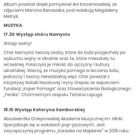
Album powstał dzięki pomysłowi Ani Korzeniowskiej, ze
zdjęciami Marcina Banasiaka, pod redakcją Magdaleny
Melnyk.
MUZYKA
17.30
Występ chóru Namysto
Wstęp wolny!
Chór Namysto tworzą osoby, które do łodzi przyjechały po
wybuchu wojny w Ukrainie oraz te, które mieszkały tu
wcześniej. Połaczyła je miłość do ojczyzny i kultury
ukraińskiej. Wierzą, że muzyka pomaga w leczeniu bólu,
jednoczy i tworzy niewidzialną więź. Chór powstał z
inicjatywy Natalii Nazarovej i Iryny Stepas ze wsparciem
fundacji „Koper Pomaga” oraz Stowarzyszenia Ekologicznego
„Feniks”. Chórmistrzyni zespołu Tetiana Lopuga.
18.15
Występ Kateryna Samborskiej
Absolwentka Dnieprowskiej Akademii Muzycznej im. Hlinki.
Specjalizuje się w wokalach pop-jazzowych. Jest
zwyciężczynią programu „Karaoke na Majdanie" w 2016 roku.