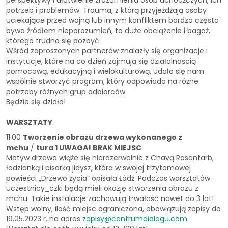
potrzeb i problemów. Trauma, z którą przyjeżdżają osoby
uciekające przed wojną lub innym konfliktem bardzo często
bywa źródłem nieporozumień, to duże obciążenie i bagaż,
którego trudno się pozbyć.
Wśród zaproszonych partnerów znalazły się organizacje i
instytucje, które na co dzień zajmują się działalnością
pomocową, edukacyjną i wielokulturową. Udało się nam
wspólnie stworzyć program, który odpowiada na różne
potrzeby różnych grup odbiorców.
Będzie się działo!
WARSZTATY
11.00
Tworzenie obrazu drzewa wykonanego z
mchu
/
tura 1 UWAGA! BRAK MIEJSC
Motyw drzewa wiąże się nierozerwalnie z Chavą Rosenfarb,
łodzianką i pisarką jidysz, która w swojej trzytomowej
powieści „Drzewo życia” opisała Łódź. Podczas warsztatów
uczestnicy_czki będą mieli okazję stworzenia obrazu z
mchu. Takie instalacje zachowują trwałość nawet do 3 lat!
Wstęp wolny, ilość miejsc ograniczona, obowiązują zapisy do
19.05.2023 r. na adres
zapisy@centrumdialogu.com