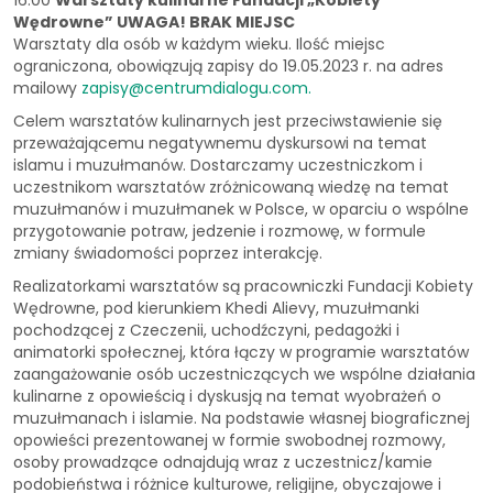
Wędrowne”
UWAGA! BRAK MIEJSC
Warsztaty dla osób w każdym wieku. Ilość miejsc
ograniczona, obowiązują zapisy do 19.05.2023 r. na adres
mailowy
zapisy@centrumdialogu.com
.
Celem warsztatów kulinarnych jest przeciwstawienie się
przeważającemu negatywnemu dyskursowi na temat
islamu i muzułmanów. Dostarczamy uczestniczkom i
uczestnikom warsztatów zróżnicowaną wiedzę na temat
muzułmanów i muzułmanek w Polsce, w oparciu o wspólne
przygotowanie potraw, jedzenie i rozmowę, w formule
zmiany świadomości poprzez interakcję.
Realizatorkami warsztatów są pracowniczki Fundacji Kobiety
Wędrowne, pod kierunkiem Khedi Alievy, muzułmanki
pochodzącej z Czeczenii, uchodźczyni, pedagożki i
animatorki społecznej, która łączy w programie warsztatów
zaangażowanie osób uczestniczących we wspólne działania
kulinarne z opowieścią i dyskusją na temat wyobrażeń o
muzułmanach i islamie. Na podstawie własnej biograficznej
opowieści prezentowanej w formie swobodnej rozmowy,
osoby prowadzące odnajdują wraz z uczestnicz/kamie
podobieństwa i różnice kulturowe, religijne, obyczajowe i