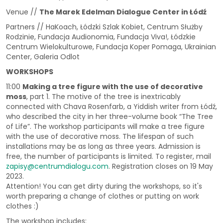
Venue //
The Marek Edelman Dialogue Center in Łódź
Partners // HaKoach, Łódzki Szlak Kobiet, Centrum Służby
Rodzinie, Fundacja Audionomia, Fundacja Viva!, Łódzkie
Centrum Wielokulturowe, Fundacja Koper Pomaga, Ukrainian
Center, Galeria Odlot
WORKSHOPS
11:00
Making a tree figure with the use of decorative
moss
, part 1. The motive of the tree is inextricably
connected with Chava Rosenfarb, a Yiddish writer from Łódź,
who described the city in her three-volume book “The Tree
of Life”. The workshop participants will make a tree figure
with the use of decorative moss. The lifespan of such
installations may be as long as three years. Admission is
free, the number of participants is limited. To register, mail
zapisy@centrumdialogu.com
. Registration closes on 19 May
2023.
Attention! You can get dirty during the workshops, so it's
worth preparing a change of clothes or putting on work
clothes :)
The workshop includes: