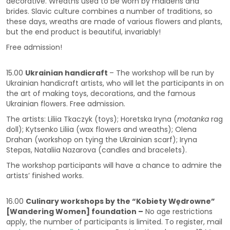
decorative. Wreaths used to be worn by maidens and
brides. Slavic culture combines a number of traditions, so
these days, wreaths are made of various flowers and plants,
but the end product is beautiful, invariably!
Free admission!
15.00
Ukrainian handicraft
– The workshop will be run by
Ukrainian handicraft artists, who will let the participants in on
the art of making toys, decorations, and the famous
Ukrainian flowers. Free admission.
The artists: Liliia Tkaczyk (toys); Horetska Iryna (
motanka
rag
doll); Kytsenko Liliia (wax flowers and wreaths); Olena
Drahan (workshop on tying the Ukrainian scarf); Iryna
Stepas, Nataliia Nazarova (candles and bracelets).
The workshop participants will have a chance to admire the
artists’ finished works.
16.00
Culinary workshops by the “Kobiety Wędrowne”
[Wandering Women] foundation –
No age restrictions
apply, the number of participants is limited. To register, mail