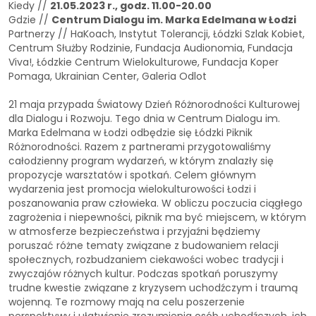
Kiedy //
21.05.2023 r., godz. 11.00-20.00
Gdzie //
Centrum Dialogu im. Marka Edelmana w Łodzi
Partnerzy // HaKoach, Instytut Tolerancji, Łódzki Szlak Kobiet,
Centrum Służby Rodzinie, Fundacja Audionomia, Fundacja
Viva!, Łódzkie Centrum Wielokulturowe, Fundacja Koper
Pomaga, Ukrainian Center, Galeria Odlot
21 maja przypada Światowy Dzień Różnorodności Kulturowej
dla Dialogu i Rozwoju. Tego dnia w Centrum Dialogu im.
Marka Edelmana w Łodzi odbędzie się Łódzki Piknik
Różnorodności. Razem z partnerami przygotowaliśmy
całodzienny program wydarzeń, w którym znalazły się
propozycje warsztatów i spotkań. Celem głównym
wydarzenia jest promocja wielokulturowości Łodzi i
poszanowania praw człowieka. W obliczu poczucia ciągłego
zagrożenia i niepewności, piknik ma być miejscem, w którym
w atmosferze bezpieczeństwa i przyjaźni będziemy
poruszać różne tematy związane z budowaniem relacji
społecznych, rozbudzaniem ciekawości wobec tradycji i
zwyczajów różnych kultur. Podczas spotkań poruszymy
trudne kwestie związane z kryzysem uchodźczym i traumą
wojenną. Te rozmowy mają na celu poszerzenie
perspektywy i ułatwienie zrozumienia osób uchodźczych, ich