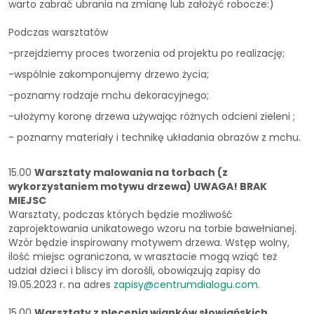
warto zabrać ubrania na zmianę lub założyć robocze:)
Podczas warsztatów
-przejdziemy proces tworzenia od projektu po realizację;
-wspólnie zakomponujemy drzewo życia;
-poznamy rodzaje mchu dekoracyjnego;
-ułożymy koronę drzewa używając różnych odcieni zieleni ;
- poznamy materiały i technikę układania obrazów z mchu.
15.00
Warsztaty malowania na torbach
(z
wykorzystaniem motywu drzewa)
UWAGA! BRAK
MIEJSC
Warsztaty, podczas których będzie możliwość
zaprojektowania unikatowego wzoru na torbie bawełnianej.
Wzór będzie inspirowany motywem drzewa. Wstęp wolny,
ilość miejsc ograniczona, w wrasztacie mogą wziąć też
udział dzieci i bliscy im dorośli, obowiązują zapisy do
19.05.2023 r. na adres
zapisy@centrumdialogu.com
.
15.00
Warsztaty z plecenia wianków słowiańskich