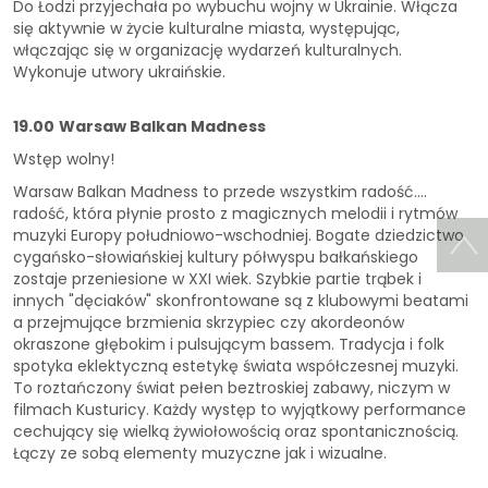
Do Łodzi przyjechała po wybuchu wojny w Ukrainie. Włącza
się aktywnie w życie kulturalne miasta, występując,
włączając się w organizację wydarzeń kulturalnych.
Wykonuje utwory ukraińskie.
19.00
Warsaw Balkan Madness
Wstęp wolny!
Warsaw Balkan Madness to przede wszystkim radość....
radość, która płynie prosto z magicznych melodii i rytmów
muzyki Europy południowo-wschodniej. Bogate dziedzictwo
cygańsko-słowiańskiej kultury półwyspu bałkańskiego
zostaje przeniesione w XXI wiek. Szybkie partie trąbek i
innych "dęciaków" skonfrontowane są z klubowymi beatami
a przejmujące brzmienia skrzypiec czy akordeonów
okraszone głębokim i pulsującym bassem. Tradycja i folk
spotyka eklektyczną estetykę świata współczesnej muzyki.
To roztańczony świat pełen beztroskiej zabawy, niczym w
filmach Kusturicy. Każdy występ to wyjątkowy performance
cechujący się wielką żywiołowością oraz spontanicznością.
Łączy ze sobą elementy muzyczne jak i wizualne.