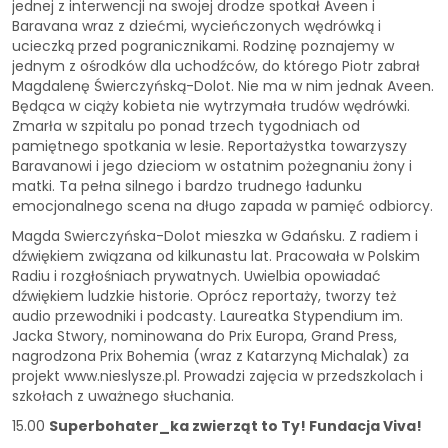
jednej z interwencji na swojej drodze spotkał Aveen i
Baravana wraz z dziećmi, wycieńczonych wędrówką i
ucieczką przed pogranicznikami. Rodzinę poznajemy w
jednym z ośrodków dla uchodźców, do którego Piotr zabrał
Magdalenę Świerczyńską-Dolot. Nie ma w nim jednak Aveen.
Będąca w ciąży kobieta nie wytrzymała trudów wędrówki.
Zmarła w szpitalu po ponad trzech tygodniach od
pamiętnego spotkania w lesie. Reportażystka towarzyszy
Baravanowi i jego dzieciom w ostatnim pożegnaniu żony i
matki. Ta pełna silnego i bardzo trudnego ładunku
emocjonalnego scena na długo zapada w pamięć odbiorcy.
Magda Swierczyńska-Dolot mieszka w Gdańsku. Z radiem i
dźwiękiem związana od kilkunastu lat. Pracowała w Polskim
Radiu i rozgłośniach prywatnych. Uwielbia opowiadać
dźwiękiem ludzkie historie. Oprócz reportaży, tworzy też
audio przewodniki i podcasty. Laureatka Stypendium im.
Jacka Stwory, nominowana do Prix Europa, Grand Press,
nagrodzona Prix Bohemia (wraz z Katarzyną Michalak) za
projekt www.nieslysze.pl. Prowadzi zajęcia w przedszkolach i
szkołach z uważnego słuchania.
15.00
Superbohater_ka zwierząt to Ty! Fundacja Viva!