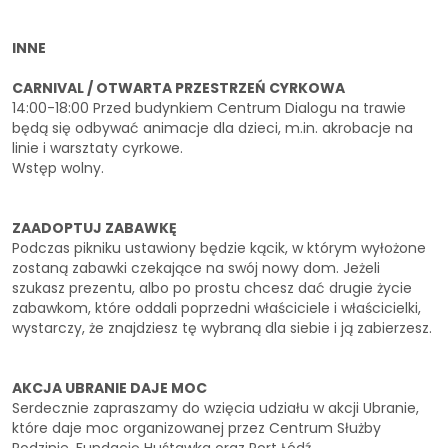
INNE
CARNIVAL / OTWARTA PRZESTRZEŃ CYRKOWA
14:00-18:00 Przed budynkiem Centrum Dialogu na trawie
będą się odbywać animacje dla dzieci, m.in. akrobacje na
linie i warsztaty cyrkowe.
Wstęp wolny.
ZAADOPTUJ ZABAWKĘ
Podczas pikniku ustawiony będzie kącik, w którym wyłożone
zostaną zabawki czekające na swój nowy dom. Jeżeli
szukasz prezentu, albo po prostu chcesz dać drugie życie
zabawkom, które oddali poprzedni właściciele i właścicielki,
wystarczy, że znajdziesz tę wybraną dla siebie i ją zabierzesz.
AKCJA UBRANIE DAJE MOC
Serdecznie zapraszamy do wzięcia udziału w akcji Ubranie,
które daje moc organizowanej przez Centrum Służby
Rodzinie, Fundację Huśtawka oraz Port Łódź.