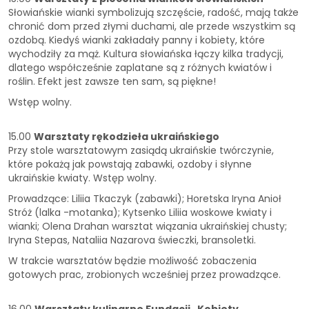
Słowiańskie wianki symbolizują szczęście, radość, mają także
chronić dom przed złymi duchami, ale przede wszystkim są
ozdobą. Kiedyś wianki zakładały panny i kobiety, które
wychodziły za mąż. Kultura słowiańska łączy kilka tradycji,
dlatego współcześnie zaplatane są z różnych kwiatów i
roślin. Efekt jest zawsze ten sam, są piękne!
Wstęp wolny.
15.00
Warsztaty rękodzieła ukraińskiego
Przy stole warsztatowym zasiądą ukraińskie twórczynie,
które pokażą jak powstają zabawki, ozdoby i słynne
ukraińskie kwiaty. Wstęp wolny.
Prowadzące: Liliia Tkaczyk (zabawki); Horetska Iryna Anioł
Stróż (lalka -motanka); Kytsenko Liliia woskowe kwiaty i
wianki; Olena Drahan warsztat wiązania ukraińskiej chusty;
Iryna Stepas, Nataliia Nazarova świeczki, bransoletki.
W trakcie warsztatów będzie możliwość zobaczenia
gotowych prac, zrobionych wcześniej przez prowadzące.
16.00
Warsztaty kulinarne Fundacji „Kobiety