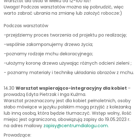
Warsztat dla osób w wieku od 12-100 lat!
Uwaga! Podczas warsztatów można się pobrudzić, więc
warto zabrać ubrania na zmianę lub założyć robocze:)
Podczas warsztatów
-przejdziemy proces tworzenia od projektu po realizację;
-wspólnie zakomponujemy drzewo życia;
-poznamy rodzaje mchu dekoracyjnego;
-ułożymy koronę drzewa używając różnych odcieni zieleni ;
- poznamy materiały i technikę układania obrazów z mchu.
14.30
Warsztat wspierająco-integracyjny dla kobiet
–
prowadzą Edyta Pietrzak i Inga Kuźma.
Warsztat przeznaczony jest dla kobiet pełnoletnich, osoby
słabo mówiące w języku polskim mogą przyjść z koleżanką
lub inną osobą, która będzie tłumaczyć. Wstęp wolny, ilość
miejsc jest ograniczona, obowiązują zapisy do 19.05.2023 r.
na adres mailowy
zapisy@centrumdialogu.com
.
Prowadzące: